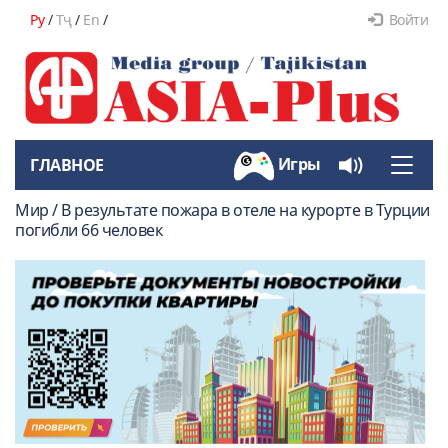
Ру
/
Тҷ
/
En
/
Войти
Игры
ГЛАВНОЕ
Toggle
naviga
Мир / В результате пожара в отеле на курорте в Турции
погибли 66 человек