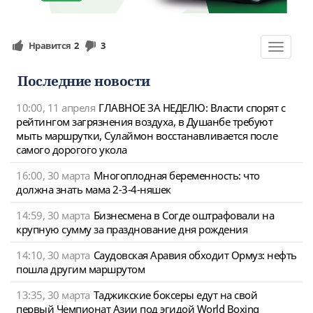
Нравится
2
3
Toggle
navigat
Последние новости
10:00, 11 апреля
ГЛАВНОЕ ЗА НЕДЕЛЮ: Власти спорят с
рейтингом загрязнения воздуха, в Душанбе требуют
мыть маршрутки, Сулаймон восстанавливается после
самого дорогого укола
16:00, 30 марта
Многоплодная беременность: что
должна знать мама 2-3-4-няшек
14:59, 30 марта
Бизнесмена в Согде оштрафовали на
крупную сумму за празднование дня рождения
14:10, 30 марта
Саудовская Аравия обходит Ормуз: нефть
пошла другим маршрутом
13:35, 30 марта
Таджикские боксеры едут на свой
первый Чемпионат Азии под эгидой World Boxing