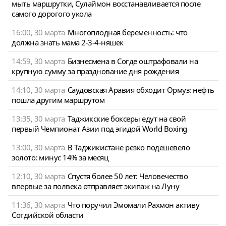
мыть маршрутки, Сулаймон восстанавливается после
самого дорогого укола
16:00, 30 марта
Многоплодная беременность: что
должна знать мама 2-3-4-няшек
14:59, 30 марта
Бизнесмена в Согде оштрафовали на
крупную сумму за празднование дня рождения
14:10, 30 марта
Саудовская Аравия обходит Ормуз: нефть
пошла другим маршрутом
13:35, 30 марта
Таджикские боксеры едут на свой
первый Чемпионат Азии под эгидой World Boxing
13:00, 30 марта
В Таджикистане резко подешевело
золото: минус 14% за месяц
12:10, 30 марта
Спустя более 50 лет: Человечество
впервые за полвека отправляет экипаж на Луну
11:36, 30 марта
Что поручил Эмомали Рахмон активу
Согдийской области