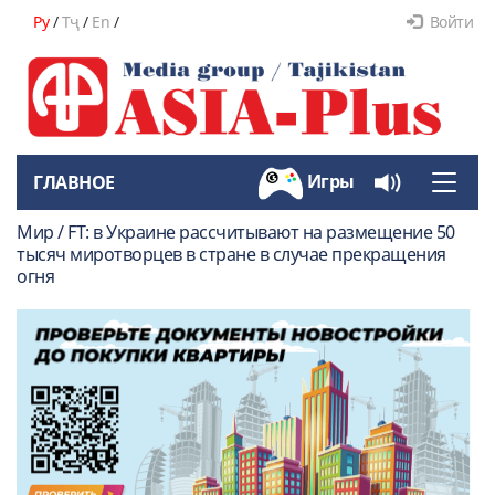
Ру
/
Тҷ
/
En
/
Войти
Игры
ГЛАВНОЕ
Toggle
naviga
Мир / FT: в Украине рассчитывают на размещение 50
тысяч миротворцев в стране в случае прекращения
огня