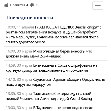
Нравится
4
0
Toggle
navigat
Последние новости
10:00, 11 апреля
ГЛАВНОЕ ЗА НЕДЕЛЮ: Власти спорят с
рейтингом загрязнения воздуха, в Душанбе требуют
мыть маршрутки, Сулаймон восстанавливается после
самого дорогого укола
16:00, 30 марта
Многоплодная беременность: что
должна знать мама 2-3-4-няшек
14:59, 30 марта
Бизнесмена в Согде оштрафовали на
крупную сумму за празднование дня рождения
14:10, 30 марта
Саудовская Аравия обходит Ормуз: нефть
пошла другим маршрутом
13:35, 30 марта
Таджикские боксеры едут на свой
первый Чемпионат Азии под эгидой World Boxing
13:00, 30 марта
В Таджикистане резко подешевело