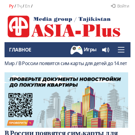
Ру
/
Тҷ
/
En
/
Войти
Игры
ГЛАВНОЕ
Toggle
naviga
Мир / В России появятся сим‑карты для детей до 14 лет
В России появятся сим‑карты для