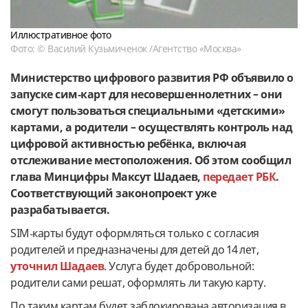
Иллюстративное фото
Фото: © Василий Кузьмиченок /Агентство «Москва»
Министерство цифрового развития РФ объявило о
запуске сим‑карт для несовершеннолетних – они
смогут пользоваться специальными «детскими»
картами, а родители – осуществлять контроль над
цифровой активностью ребёнка, включая
отслеживание местоположения. Об этом сообщил
глава Минцифры Максут Шадаев,
передает РБК
.
Соответствующий законопроект уже
разрабатывается.
SIM‑карты будут оформляться только с согласия
родителей и предназначены для детей до 14 лет,
уточнил Шадаев
. Услуга будет добровольной:
родители сами решат, оформлять ли такую карту.
По таким картам будет заблокирована авторизация в