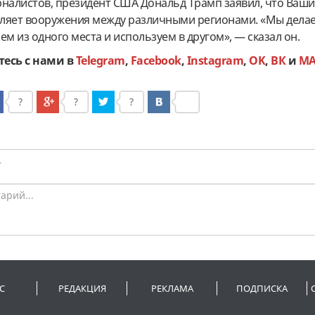
рналистов, президент США Дональд Трамп заявил, что Ваш
ляет вооружения между различными регионами. «Мы делае
ем из одного места и используем в другом», — сказал он.
тесь с нами в
Telegram
,
Facebook
,
Instagram
,
OK
,
ВК
и
M
?
?
?
С
РЕДАКЦИЯ
РЕКЛАМА
ПОДПИСКА