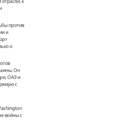
 отрасли, к
и
рьбы против
ии и
орт
лько о
готов
раины. Он
ри, ОАЭ и
прямую с
Washington
не войны с