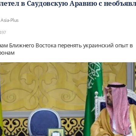
летел в Саудовскую Аравию с необъя
 Asia-Plus
497
ам Ближнего Востока перенять украинский опыт в
ронам