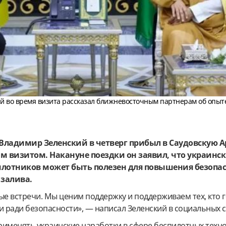
й во время визита рассказал ближневосточным партнерам об опыт
Владимир Зеленский в четверг прибыл в Саудовскую А
м визитом. Накануне поездки он заявил, что украинс
илотников может быть полезен для повышения безопас
 залива.
е встречи. Мы ценим поддержку и поддерживаем тех, кто 
и ради безопасности», — написал Зеленский в социальных с
рименять украинские наработки в сфере беспилотных техн