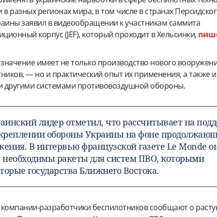
 в разных регионах мира, в том числе в странах Персидског
раины заявил в видеообращении к участникам саммита
ционный корпус (JEF), который проходит в Хельсинки,
пише
, значение имеет не только производство нового вооружен
ников, — но и практический опыт их применения, а также 
 и другими системами противовоздушной обороны.
раинский лидер отметил, что рассчитывает на под
 укреплении обороны Украины на фоне продолжающ
жения. В интервью французской газете Le Monde о
у необходимы ракеты для систем ПВО, которыми
торые государства Ближнего Востока.
 компании-разработчики беспилотников сообщают о раст