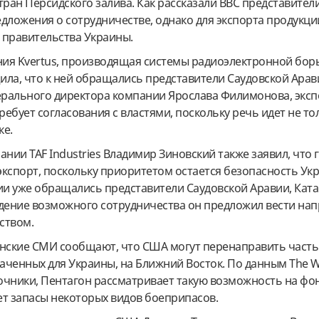
тран Персидского залива. Как рассказали BBC представители
дложения о сотрудничестве, однако для экспорта продукци
 правительства Украины.
ания Kvertus, производящая системы радиоэлектронной бо
ила, что к ней обращались представители Саудовской Арав
нерального директора компании Ярослава Филимонова, эксп
ебует согласования с властями, поскольку речь идет не то
ке.
ании TAF Industries Владимир Зиновский также заявил, что 
экспорт, поскольку приоритетом остается безопасность Ук
ии уже обращались представители Саудовской Аравии, Ката
ждение возможного сотрудничества он предложил вести на
ством.
анские СМИ сообщают, что США могут перенаправить часть
аченных для Украины, на Ближний Восток. По данным The 
точники, Пентагон рассматривает такую возможность на фо
ет запасы некоторых видов боеприпасов.