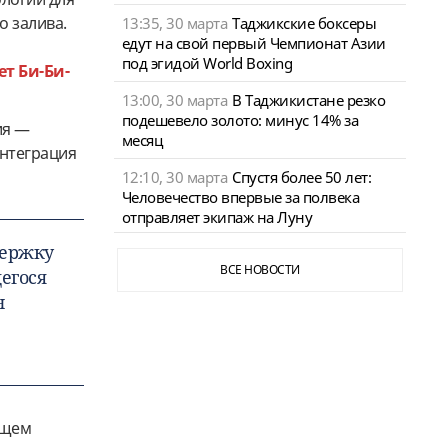
о залива.
13:35, 30 марта
Таджикские боксеры
едут на свой первый Чемпионат Азии
под эгидой World Boxing
т Би-Би-
13:00, 30 марта
В Таджикистане резко
подешевело золото: минус 14% за
ия —
месяц
интеграция
12:10, 30 марта
Спустя более 50 лет:
Человечество впервые за полвека
отправляет экипаж на Луну
держку
ВСЕ НОВОСТИ
егося
н
ущем