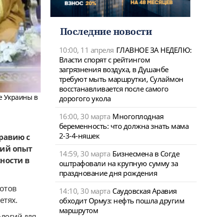
Последние новости
10:00, 11 апреля
ГЛАВНОЕ ЗА НЕДЕЛЮ:
Власти спорят с рейтингом
загрязнения воздуха, в Душанбе
требуют мыть маршрутки, Сулаймон
восстанавливается после самого
е Украины в
дорогого укола
16:00, 30 марта
Многоплодная
беременность: что должна знать мама
2-3-4-няшек
равию с
кий опыт
14:59, 30 марта
Бизнесмена в Согде
ности в
оштрафовали на крупную сумму за
празднование дня рождения
готов
14:10, 30 марта
Саудовская Аравия
етях.
обходит Ормуз: нефть пошла другим
маршрутом
ологий для