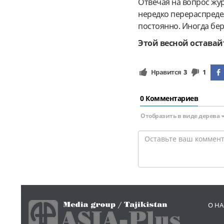
Отвечая на вопрос жу
нередко перераспреде
постоянно. Иногда бер
Этой весной оставай
Нравится
3
1
0 Комментариев
Отобразить в виде дерева
О НА