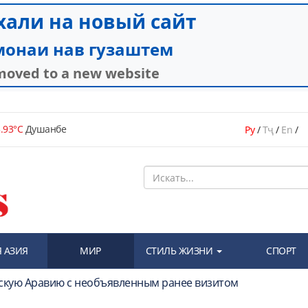
.93°C
Душанбе
Ру
/
Тҷ
/
En
/
 АЗИЯ
МИР
СТИЛЬ ЖИЗНИ
СПОРТ
вскую Аравию с необъявленным ранее визитом