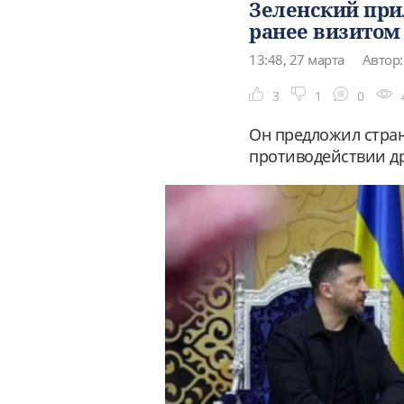
Зеленский при
ранее визитом
13:48, 27 марта
Автор:
3
1
0
Он предложил стран
противодействии д