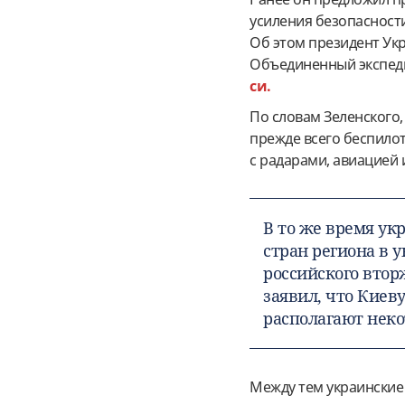
усиления безопасности
Об этом президент Ук
Объединенный экспеди
си.
По словам Зеленского
прежде всего беспилот
с радарами, авиацией
В то же время ук
стран региона в
российского втор
заявил, что Киев
располагают неко
Между тем украинские