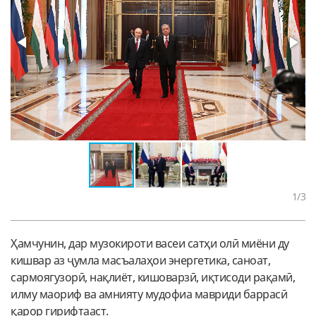
1
/3
Ҳамчунин, дар музокироти васеи сатҳи олӣ миёни ду
кишвар аз ҷумла масъалаҳои энергетика, саноат,
сармоягузорӣ, нақлиёт, кишоварзӣ, иқтисоди рақамӣ,
илму маориф ва амнияту мудофиа мавриди баррасӣ
қарор гирифтааст.