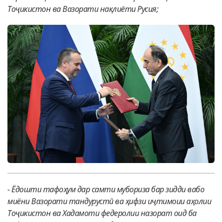
Тоҷикистон ва Вазорати нақлиёти Русия;
-
Ёдошти тафоҳум дар самти мубориза бар зидди вабо
миёни Вазорати тандурустӣ ва ҳифзи иҷтимоии аҳолии
Тоҷикистон ва Хадамоти федеролии назорат оид ба