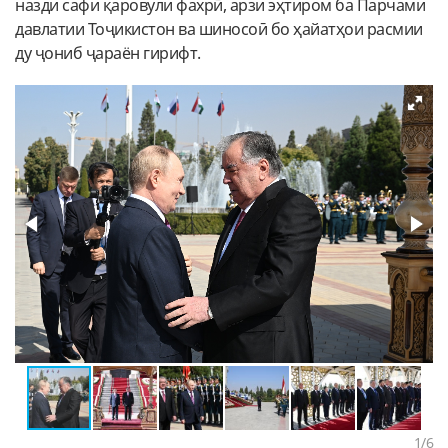
назди сафи қаровули фахрӣ, арзи эҳтиром ба Парчами
давлатии Тоҷикистон ва шиносоӣ бо ҳайатҳои расмии
ду ҷониб ҷараён гирифт.
1
/6