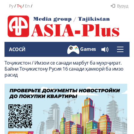
Ру
/
Тҷ
/
En
/
Вуруд
Games
АСОСӢ
Toggle
naviga
Тоҷикистон / Имзои се санади марбут ба муҳоҷират.
Байни Тоҷикистону Русия 16 санади ҳамкорӣ ба имзо
расид