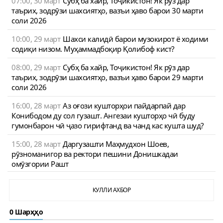
07:00, 30 март
Субҳ ба хайр, Тоҷикистон! Як рӯз дар
таърих, зодрӯзи шахсиятҳо, вазъи ҳаво барои 30 марти
соли 2026
10:00, 29 март
Шахси калидӣ барои музокирот ё ходими
содиқи низом. Муҳаммадбоқир Қолибоф кист?
08:00, 29 март
Субҳ ба хайр, Тоҷикистон! Як рӯз дар
таърих, зодрӯзи шахсиятҳо, вазъи ҳаво барои 29 марти
соли 2026
16:00, 28 март
Аз оғози кушторҳои пайдарпай дар
Конибодом ду сол гузашт. Ангезаи кушторҳо чӣ буду
гумонбарон чӣ ҷазо гирифтанд ва чанд кас кушта шуд?
15:00, 28 март
Даргузашти Маҳмудхон Шоев,
рӯзноманигор ва ректори пешини Донишкадаи
омӯзгории Рашт
КУЛЛИ АХБОР
0 Шарҳҳо