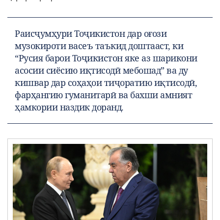
Раисҷумҳури Тоҷикистон дар оғози
музокироти васеъ таъкид доштааст, ки
“Русия барои Тоҷикистон яке аз шарикони
асосии сиёсию иқтисодӣ мебошад” ва ду
кишвар дар соҳаҳои тиҷоратию иқтисодӣ,
фарҳангию гуманитарӣ ва бахши амният
ҳамкории наздик доранд.