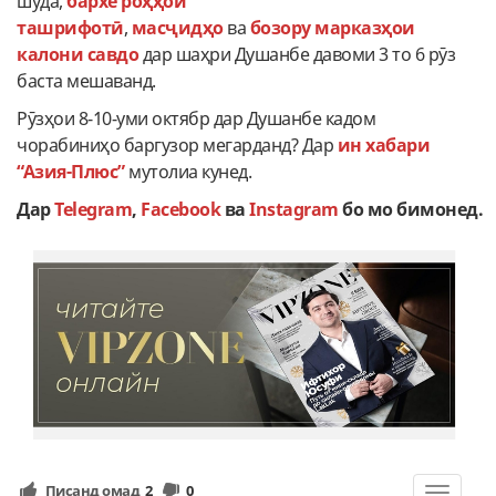
шуда,
бархе роҳҳои
ташрифотӣ
,
масҷидҳо
ва
бозору марказҳои
калони савдо
дар шаҳри Душанбе давоми 3 то 6 рӯз
баста мешаванд.
Рӯзҳои 8-10-уми октябр дар Душанбе кадом
чорабиниҳо баргузор мегарданд? Дар
ин хабари
“Азия-Плюс”
мутолиа кунед.
Дар
Telegram
,
Facebook
ва
Instagram
бо
мо
бимонед.
Писанд омад
2
0
Toggle