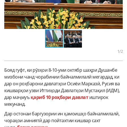
1
/2
Бояд гуфт, ки рӯзҳои 8-10-уми октябр шаҳри Душанбе
мизбони чанд чорабинии байналмилалӣ мегардад, ки
дар он роҳбарони давлатҳои Осиёи Марказӣ, Русия ва
кишварҳои узви Иттиҳоди Давлатҳои Мустақил (ИДМ),
дар маҷмуъ
қариб 10 роҳбари давлат
иштирок
мекунанд.
Дар остонаи баргузории ин ҳамоишҳо байналмилалӣ,
чораҳои амниятӣ дар пойтахтии кишвар сахт