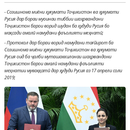
-
Созишнома миёни ҳукумати Тоҷикистон ва ҳукумати
Русия дар бораи муоинаи тиббии шаҳрвандони
Тоҷикистон барои ворид шудан ба ҳудуди Русия бо
мақсади амалӣ намудани фаъолияти меҳнатӣ;
-
Протокол дар бораи ворид намудани тағйирот ба
Созишнома миёни ҳукумати Тоҷикистон ва ҳукумати
Русия оид ба ҷалби муташаккилонаи шаҳрвандони
Тоҷикистон барои амалӣ намудани фаъолияти
меҳнатии муваққатӣ дар ҳудуди Русия аз 17 апрели соли
2019;