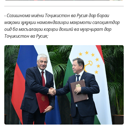
-
Созишнома миёни Тоҷикистон ва Русия дар бораи
мақоми ҳуқуқии намояндагиҳои мақомоти салоҳиятдор
оид ба масъалаҳои корҳои дохилӣ ва муҳоҷират дар
Тоҷикистон ва Русия;