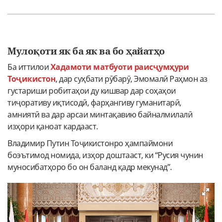
Мулоқоти як ба як ва бо ҳайатҳо
Ба иттилои
Хадамоти матбуоти раисҷумҳури
Тоҷикистон
, дар суҳбати рӯбарӯ, Эмомалӣ Раҳмон аз
густариши робитаҳои ду кишвар дар соҳаҳои
тиҷоративу иқтисодӣ, фарҳангиву гуманитарӣ,
амниятӣ ва дар арсаи минтақавию байналмилалӣ
изҳори қаноат кардааст.
Владимир Путин Тоҷикистонро ҳампаймони
боэътимод номида, изҳор доштааст, ки “Русия чунин
муносибатҳоро бо он баланд қадр мекунад”.