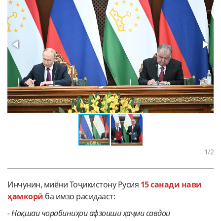
1
/2
Инчунин, миёни Тоҷикистону Русия
15 санади нави
ҳамкорӣ
ба имзо расидааст:
-
Нақшаи чорабиниҳои афзоиши ҳаҷми савдои