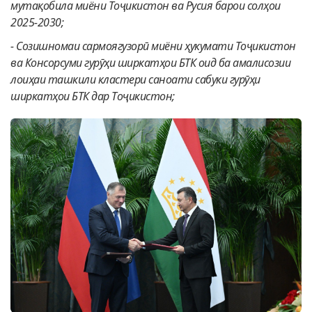
мутақобила миёни Тоҷикистон ва Русия барои солҳои
2025-2030;
-
Созишномаи сармоягузорӣ миёни ҳукумати Тоҷикистон
ва Консорсуми гурӯҳи ширкатҳои БТК оид ба амалисозии
лоиҳаи ташкили кластери саноати сабуки гурӯҳи
ширкатҳои БТК дар Тоҷикистон;