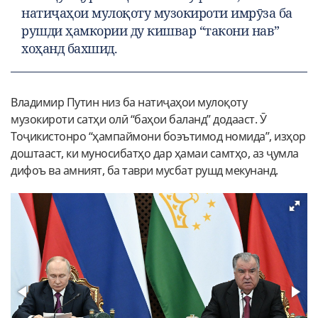
натиҷаҳои мулоқоту музокироти имрӯза ба
рушди ҳамкории ду кишвар “такони нав”
хоҳанд бахшид.
Владимир Путин низ ба натиҷаҳои мулоқоту
музокироти сатҳи олӣ “баҳои баланд” додааст. Ӯ
Тоҷикистонро “ҳампаймони боэътимод номида”, изҳор
доштааст, ки муносибатҳо дар ҳамаи самтҳо, аз ҷумла
дифоъ ва амният, ба таври мусбат рушд мекунанд.