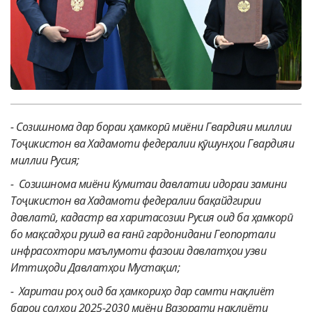
-
Созишнома дар бораи ҳамкорӣ миёни Гвардияи миллии
Тоҷикистон ва Хадамоти федералии қӯшунҳои Гвардияи
миллии Русия;
-
Созишнома миёни Кумитаи давлатии идораи замини
Тоҷикистон ва Хадамоти федералии бақайдгирии
давлатӣ, кадастр ва харитасозии Русия оид ба ҳамкорӣ
бо мақсадҳои рушд ва ғанӣ гардонидани Геопортали
инфрасохтори маълумоти фазоии давлатҳои узви
Иттиҳоди Давлатҳои Мустақил;
-
Харитаи роҳ оид ба ҳамкориҳо дар самти нақлиёт
барои солҳои 2025-2030 миёни Вазорати нақлиёти