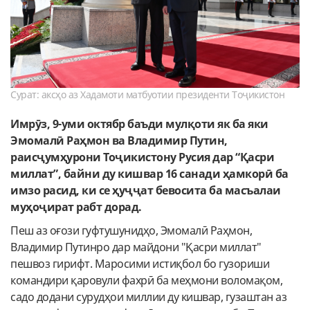
Сурат: аксҳо аз Хадамоти матбуотии президенти Тоҷикистон
Имрӯз, 9-уми октябр баъди мулқоти як ба яки
Эмомалӣ Раҳмон ва Владимир Путин,
раисҷумҳурони Тоҷикистону Русия дар “Қасри
миллат”, байни ду кишвар 16 санади ҳамкорӣ ба
имзо расид, ки се ҳуҷҷат бевосита ба масъалаи
муҳоҷират рабт дорад.
Пеш аз оғози гуфтушунидҳо, Эмомалӣ Раҳмон,
Владимир Путинро дар майдони "Қасри миллат"
пешвоз гирифт. Маросими истиқбол бо гузориши
командири қаровули фахрӣ ба меҳмони воломақом,
садо додани сурудҳои миллии ду кишвар, гузаштан аз