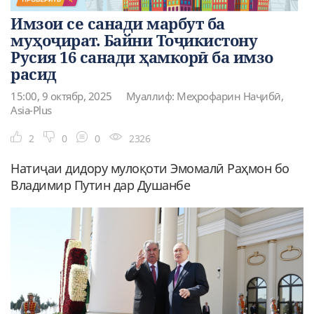
Имзои се санади марбут ба
муҳоҷират. Байни Тоҷикистону
Русия 16 санади ҳамкорӣ ба имзо
расид
15:00, 9 октябр, 2025
Муаллиф: Меҳрофарин Наҷибӣ,
Asia-Plus
2
0
0
2326
Натиҷаи дидору мулоқоти Эмомалӣ Раҳмон бо
Владимир Путин дар Душанбе