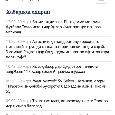
navigat
Хабарҳои охирин
12:00, 30 март
Бозии тақдирсоз. Пагоҳ тими миллии
футболи Тоҷикистон дар Ҳисор Филиппинро пешвоз
мегирад
11:29, 30 март
Аз ифтитоҳи чанд бинову корхона то
нигаронӣ аз рушди саноат ва кори ташкилотҳои қарзӣ.
Эмомалӣ Раҳмон дар Суғд кадом иншоотро ифтитоҳ кард
ва чӣ гуфт?
10:42, 30 март
Як соҳибкор дар Суғд барои таҷлили
зодрӯзаш 117 ҳазор сомонӣ ҷарима шудааст
09:30, 30 март
"Аудиокитоб" бо Субҳон Ҷалилов. Асари
"Таърихи инқилоби Бухоро"-и Садриддин Айнӣ |Қисми
55
09:00, 30 март
Трамп гуфтааст, ки мехоҳад нафти Эронро
дар ихтиёр бигирад