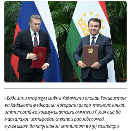
-
Ёддошти тафоҳум миёни Хадамоти алоқаи Тоҷикистон
ва Хадамоти федералии назорати алоқа, технологияҳои
иттилоотӣ ва коммуникатсияи оммавии Русия оид ба
масъалаҳои истифодаи спектри радиобасомад,
муқовимат ба паҳншавии иттилоот ва (ё) захираҳои