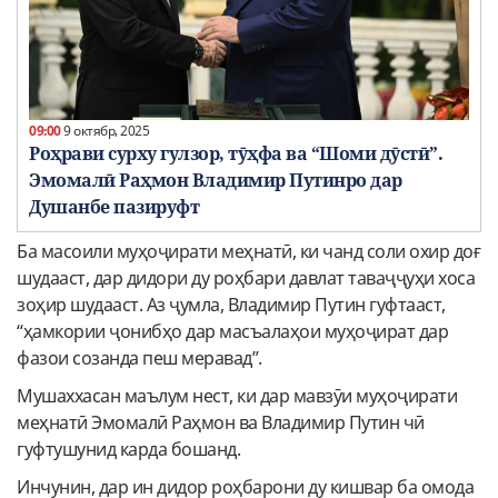
09:00
9 октябр, 2025
Роҳрави сурху гулзор, тӯҳфа ва “Шоми дӯстӣ”.
Эмомалӣ Раҳмон Владимир Путинро дар
Душанбе пазируфт
Ба масоили муҳоҷирати меҳнатӣ, ки чанд соли охир доғ
шудааст, дар дидори ду роҳбари давлат таваҷҷуҳи хоса
зоҳир шудааст. Аз ҷумла, Владимир Путин гуфтааст,
“ҳамкории ҷонибҳо дар масъалаҳои муҳоҷират дар
фазои созанда пеш меравад”.
Мушаххасан маълум нест, ки дар мавзӯи муҳоҷирати
меҳнатӣ Эмомалӣ Раҳмон ва Владимир Путин чӣ
гуфтушунид карда бошанд.
Инчунин, дар ин дидор роҳбарони ду кишвар ба омода