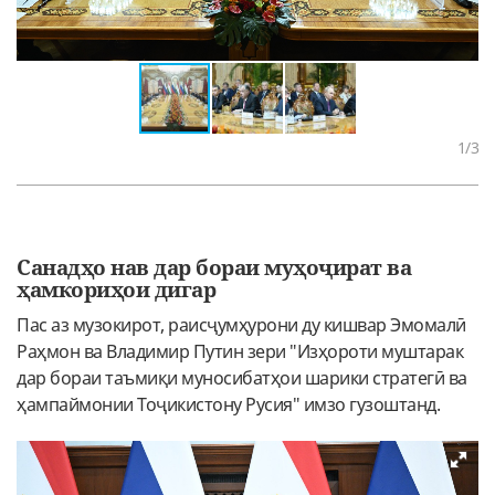
1
/3
Санадҳо нав дар бораи муҳоҷират ва
ҳамкориҳои дигар
Пас аз музокирот, раисҷумҳурони ду кишвар Эмомалӣ
Раҳмон ва Владимир Путин зери "Изҳороти муштарак
дар бораи таъмиқи муносибатҳои шарики стратегӣ ва
ҳампаймонии Тоҷикистону Русия" имзо гузоштанд.