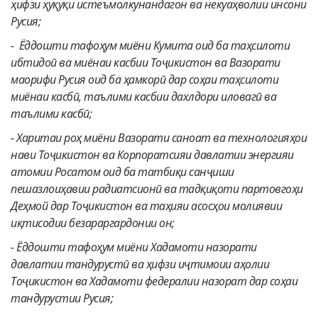
ҳифзи ҳуқуқи истеъмолкунандагон ва некуаҳволии инсони
Русия;
-
Ёддошти тафоҳум миёни Кумита оид ба таҳсилоти
ибтидоӣ ва миёнаи касбии Тоҷикистон ва Вазорати
маорифи Русия оид ба ҳамкорӣ дар соҳаи таҳсилоти
миёнаи касбӣ, таълими касбии дахлдори иловагӣ ва
таълими касбӣ;
-
Харитаи роҳ миёни Вазорати саноат ва технологияҳои
нави Тоҷикистон ва Корпоратсияи давлатии энергияи
атомии Росатом оид ба татбиқи санҷиши
пешазлоиҳавии радиатсионӣ ва тадқиқоти партовгоҳи
Деҳмой дар Тоҷикистон ва таҳияи асосҳои молиявии
иқтисодии безараргардонии он;
-
Ёддошти тафоҳум миёни Хадамоти назорати
давлатии тандурустӣ ва ҳифзи иҷтимоии аҳолии
Тоҷикистон ва Хадамоти федералии назорат дар соҳаи
тандурустии Русия;