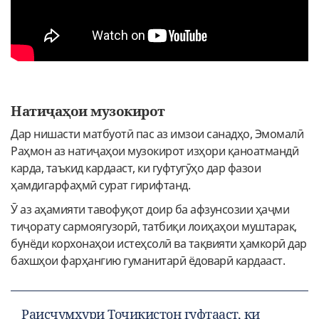
Натиҷаҳои музокирот
Дар нишасти матбуотӣ пас аз имзои санадҳо, Эмомалӣ
Раҳмон аз натиҷаҳои музокирот изҳори қаноатмандӣ
карда, таъкид кардааст, ки гуфтугӯҳо дар фазои
ҳамдигарфаҳмӣ сурат гирифтанд.
Ӯ аз аҳамияти тавофуқот доир ба афзунсозии ҳаҷми
тиҷорату сармоягузорӣ, татбиқи лоиҳаҳои муштарак,
бунёди корхонаҳои истеҳсолӣ ва тақвияти ҳамкорӣ дар
бахшҳои фарҳангию гуманитарӣ ёдоварӣ кардааст.
Раисҷумҳури Тоҷикистон гуфтааст, ки