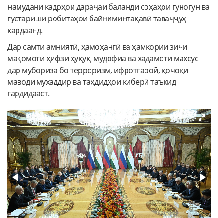
намудани кадрҳои дараҷаи баланди соҳаҳои гуногун ва
густариши робитаҳои байниминтақавӣ таваҷҷуҳ
кардаанд.
Дар самти амниятӣ, ҳамоҳангӣ ва ҳамкории зичи
мақомоти ҳифзи ҳуқуқ, мудофиа ва хадамоти махсус
дар мубориза бо терроризм, ифротгароӣ, қочоқи
маводи мухаддир ва таҳдидҳои киберӣ таъкид
гардидааст.