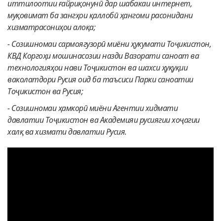
иттилоотии ғайриқонунӣ дар шабакаи интернет,
муқовимат ба зангҳои қаллобӣ ҳангоми расонидани
хизматрасониҳои алоқа;
-
Созишномаи сармоягузорӣ миёни ҳукумати Тоҷикистон,
КВД Коргоҳи мошинасозии назди Вазорати саноат ва
технологияҳои нави Тоҷикистон ва шахси ҳуқуқии
ваколатдори Русия оид ба таъсиси Парки саноатии
Тоҷикистон ва Русия;
-
Созишномаи ҳамкорӣ миёни Агентии хидмати
давлатии Тоҷикистон ва Академияи русиягии хоҷагии
халқ ва хизмати давлатии Русия.