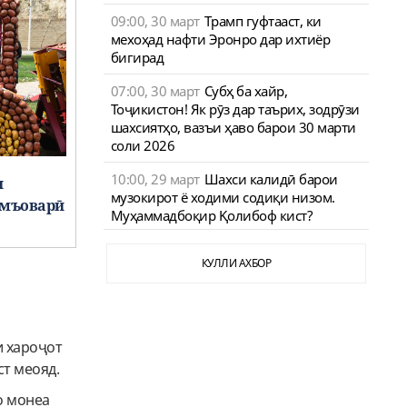
09:00, 30 март
Трамп гуфтааст, ки
мехоҳад нафти Эронро дар ихтиёр
бигирад
07:00, 30 март
Субҳ ба хайр,
Тоҷикистон! Як рӯз дар таърих, зодрӯзи
шахсиятҳо, вазъи ҳаво барои 30 марти
соли 2026
10:00, 29 март
Шахси калидӣ барои
и
музокирот ё ходими содиқи низом.
амъоварӣ
Муҳаммадбоқир Қолибоф кист?
КУЛЛИ АХБОР
и хароҷот
ст меояд.
о монеа