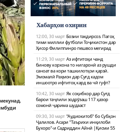
Хабарҳои охирин
12:00, 30 март
Бозии тақдирсоз. Пагоҳ
тими миллии футболи Тоҷикистон дар
Ҳисор Филиппинро пешвоз мегирад
11:29, 30 март
Аз ифтитоҳи чанд
бинову корхона то нигаронӣ аз рушди
саноат ва кори ташкилотҳои қарзӣ.
Эмомалӣ Раҳмон дар Суғд кадом
иншоотро ифтитоҳ кард ва чӣ гуфт?
10:42, 30 март
Як соҳибкор дар Суғд
барои таҷлили зодрӯзаш 117 ҳазор
 мекунад.
сомонӣ ҷарима шудааст
амбуди
09:30, 30 март
"Аудиокитоб" бо Субҳон
Ҷалилов. Асари "Таърихи инқилоби
Бухоро"-и Садриддин Айнӣ |Қисми 55