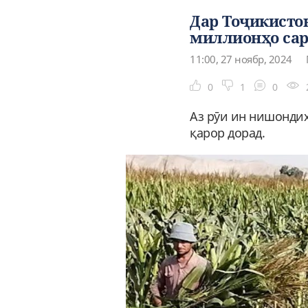
Дар Тоҷикисто
миллионҳо са
11:00, 27 ноябр, 2024
0
1
0
Аз рӯи ин нишондиҳ
қарор дорад.