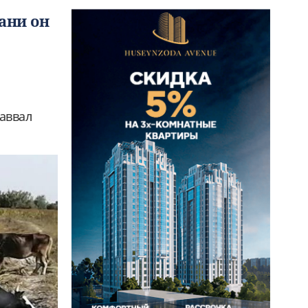
ани он
 аввал