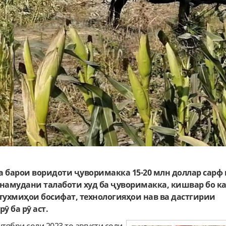
 барои воридоти ҷуворимакка 15-20 млн доллар сарф
 намудани талаботи худ ба ҷуворимакка, кишвар бо к
тухмиҳои босифат, технологияҳои нав ва дастгирии
ӯ ба рӯ аст.