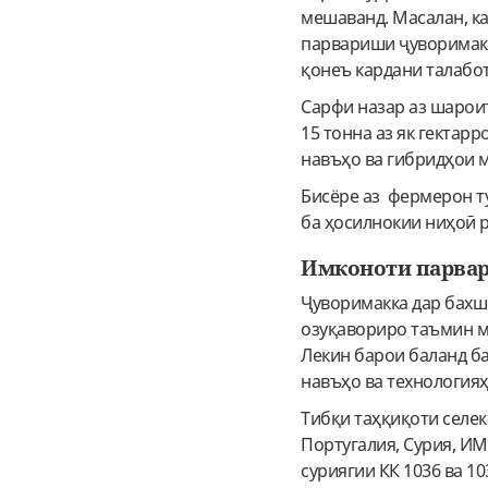
мешаванд. Масалан, к
парвариши ҷуворимак
қонеъ кардани талабот
Сарфи назар аз шароит
15 тонна аз як гектар
навъҳо ва гибридҳои 
Бисёре аз фермерон т
ба ҳосилнокии ниҳоӣ 
Имконоти парвар
Ҷуворимакка дар бахш
озуқавориро таъмин м
Лекин барои баланд б
навъҳо ва технологияҳ
Тибқи таҳқиқоти селе
Португалия, Сурия, И
суриягии КК 1036 ва 10