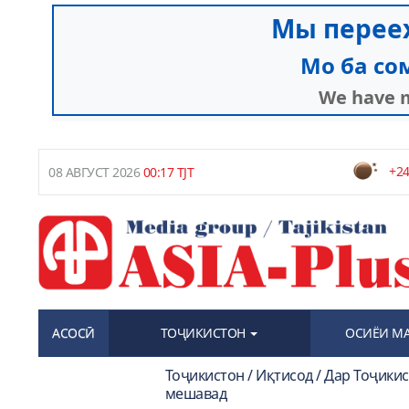
+24
08 АВГУСТ 2026
00:17 TJT
АСОСӢ
ТОҶИКИСТОН
ОСИЁИ М
Тоҷикистон / Иқтисод / Дар Тоҷики
мешавад