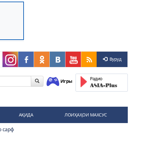
Вуруд
Радио
Игры
АҚИДА
ЛОИҲАҲОИ МАХСУС
о сарф