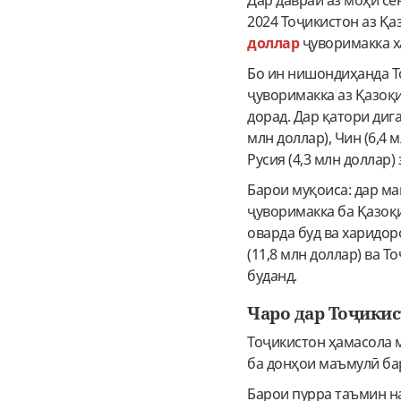
Дар давраи аз моҳи се
2024 Тоҷикистон аз Қа
доллар
ҷуворимакка х
Бо ин нишондиҳанда Т
ҷуворимакка аз Қазоқи
дорад. Дар қатори диг
млн доллар), Чин (6,4 м
Русия (4,3 млн доллар)
Барои муқоиса: дар ма
ҷуворимакка ба Қазоқ
оварда буд ва харидор
(11,8 млн доллар) ва Т
буданд.
Чаро дар Тоҷики
Тоҷикистон ҳамасола 
ба донҳои маъмулӣ бар
Барои пурра таъмин н