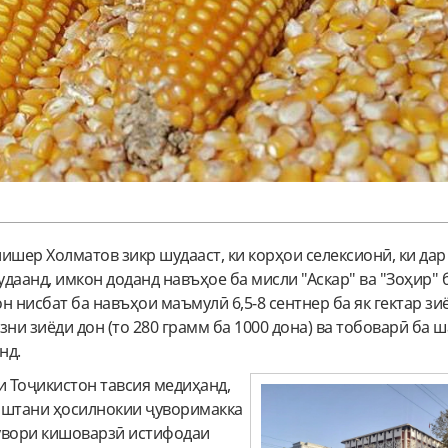
ишер Холматов зикр шудааст, ки корҳои селексионӣ, ки дар
даанд, имкон доданд навъҳое ба мисли "Аскар" ва "Зоҳир" 
 нисбат ба навъҳои маъмулӣ 6,5-8 сентнер ба як гектар зиё
зни зиёди дон (то 280 грамм ба 1000 дона) ва тобоварӣ ба 
нд.
 Тоҷикистон тавсия медиҳанд,
оштани ҳосилнокии ҷуворимакка
увори кишоварзӣ истифодаи