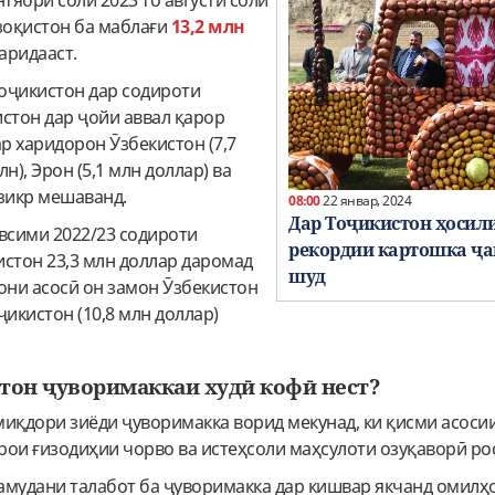
нтябри соли 2023 то августи соли
зоқистон ба маблағи
13,2 млн
аридааст.
оҷикистон дар содироти
стон дар ҷойи аввал қарор
ар харидорон Ӯзбекистон (7,7
лн), Эрон (5,1 млн доллар) ва
 зикр мешаванд.
08:00
22 январ, 2024
Дар Тоҷикистон ҳосил
всими 2022/23 содироти
рекордии картошка ҷ
истон 23,3 млн доллар даромад
шуд
они асосӣ он замон Ӯзбекистон
оҷикистон (10,8 млн доллар)
стон ҷуворимаккаи худӣ кофӣ нест?
миқдори зиёди ҷуворимакка ворид мекунад, ки қисми асоси
ои ғизодиҳии чорво ва истеҳсоли маҳсулоти озуқаворӣ ро
амудани талабот ба ҷуворимакка дар кишвар якчанд омилҳ