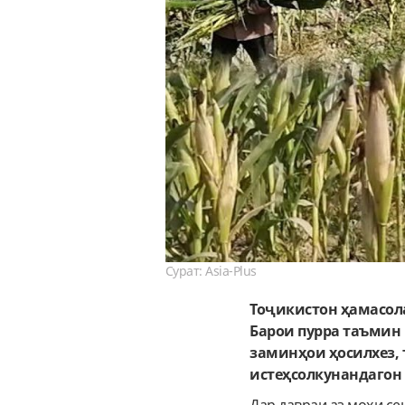
Сурат: Asia-Plus
Тоҷикистон ҳамасола
Барои пурра таъмин
заминҳои ҳосилхез, 
истеҳсолкунандагон р