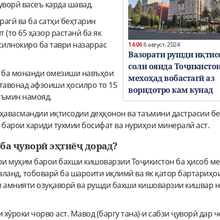
уворӣ васеъ карда шавад.
агӣ ва ба сатҳи беҳтарин
 (то 65 ҳазор растанӣ ба як
силнокиро ба таври назаррас
14:06
6 август, 2024
Вазорати рушди иқтисо
соли оянда Тоҷикисто
, ба монанди омезиши навъҳои
мехоҳад вобастагӣ аз
етавонад афзоиши ҳосилро то 15
воридотро кам кунад
таъмин намояд.
 ҳавасмандии иқтисодии деҳқонон ва таъмини дастрасии б
 барои хариди тухмии босифат ва нуриҳои минералӣ аст.
ба ҷуворӣ эҳтиёҷ дорад?
ҳои муҳим барои бахши кишоварзии Тоҷикистон ба ҳисоб ме
ланд, тобоварӣ ба шароити иқлимӣ ва як қатор бартариҳои
и амнияти озуқаворӣ ва рушди бахши кишоварзии кишвар 
хӯроки чорво аст. Мавод (баргу тана)-и сабзи ҷуворӣ дар 