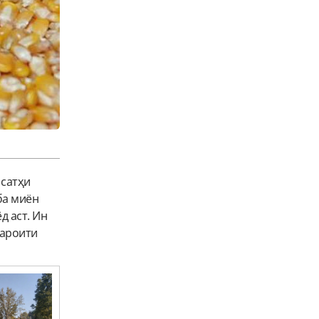
 сатҳи
ба миён
д аст. Ин
шароити