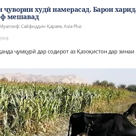
н ҷувории худӣ намерасад. Барои харид
рф мешавад
Муаллиф: Сайфиддин Қараев, Asia-Plus
2918
анда ҷумҳурӣ дар содирот аз Қазоқистон дар зинаи