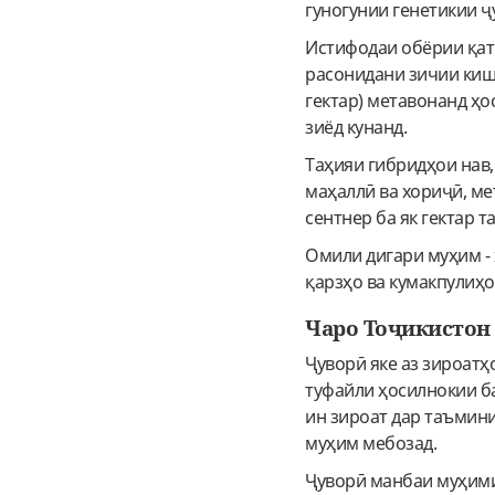
гуногунии генетикии ҷ
Истифодаи обёрии қатр
расонидани зичии кишт
гектар) метавонанд ҳо
зиёд кунанд.
Таҳияи гибридҳои нав
маҳаллӣ ва хориҷӣ, м
сентнер ба як гектар 
Омили дигари муҳим -
қарзҳо ва кумакпулиҳо
Чаро Тоҷикистон 
Ҷуворӣ яке аз зироат
туфайли ҳосилнокии ба
ин зироат дар таъмин
муҳим мебозад.
Ҷуворӣ манбаи муҳими 