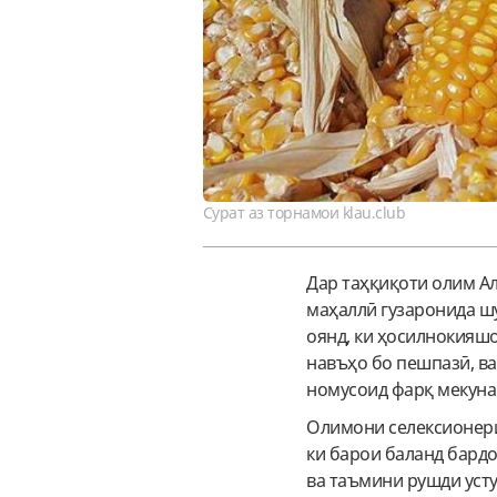
Сурат аз торнамои klau.club
Дар таҳқиқоти олим Ал
маҳаллӣ гузаронида шу
оянд, ки ҳосилнокияшон
навъҳо бо пешпазӣ, ва
номусоид фарқ мекуна
Олимони селексионери
ки барои баланд бард
ва таъмини рушди уст