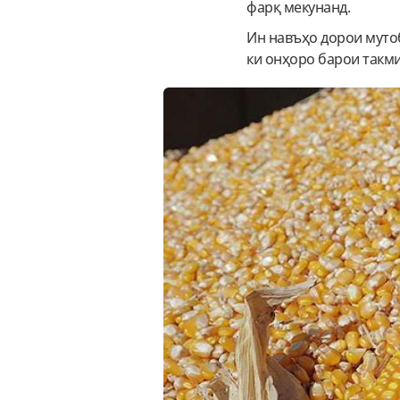
фарқ мекунанд.
Ин навъҳо дорои муто
ки онҳоро барои такм