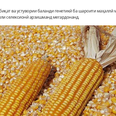
биқат ва устувории баланди генетикӣ ба шароити маҳаллӣ
или селексионӣ арзишманд мегардонанд.