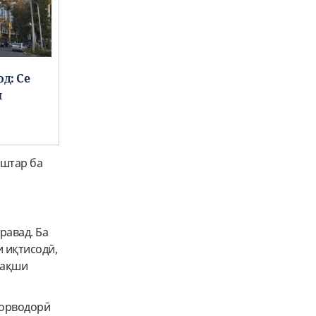
д: Се
н
ештар ба
равад. Ба
 иқтисодӣ,
нақши
чорводорӣ