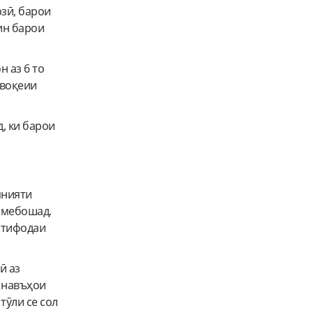
зӣ, барои
ин барои
 аз 6 то
 воқеии
, ки барои
мнияти
 мебошад.
стифодаи
ӣ аз
 навъҳои
тӯли се сол