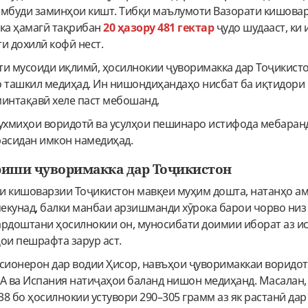
амбуди заминҳои кишт. Тибқи маълумоти Вазорати кишовар
ка ҳамагӣ тақрибан
20 ҳазору 481 гектар
ҷудо шудааст, ки 
и дохилӣ кофӣ нест.
и мусоиди иқлимӣ, ҳосилнокии ҷуворимакка дар Тоҷикистон
ро ташкил медиҳад. Ин нишондиҳандаҳо нисбат ба иқтидори
минтақавӣ хеле паст мебошанд.
ухмиҳои воридотӣ ва усулҳои пешинаро истифода мебаранд
расидан имкон намедиҳад.
иши ҷуворимакка дар Тоҷикистон
и кишоварзии Тоҷикистон мавқеи муҳим дошта, натанҳо а
екунад, балки манбаи арзишманди хӯрока барои чорво низ
ардоштани ҳосилнокии он, муносибати доимии иборат аз и
ои пешрафта зарур аст.
ксионерон дар водии Ҳисор, навъҳои ҷуворимаккаи воридот
МА ва Испания натиҷаҳои баланд нишон медиҳанд. Масалан,
38 бо ҳосилнокии устувори 290–305 грамм аз як растанӣ дар 