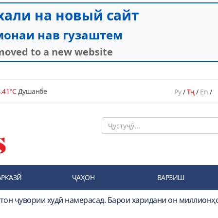
.41°C
Душанбе
Ру
/
Тҷ
/
En
/
АРКАЗӢ
ҶАҲОН
ВАРЗИШ
стон ҷувории худӣ намерасад. Барои харидани он миллионҳ