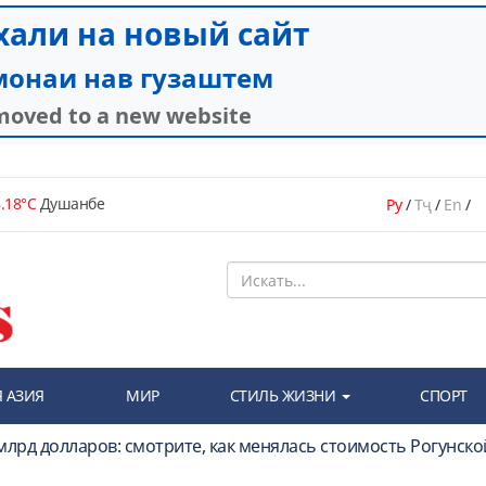
.18°C
Душанбе
Ру
/
Тҷ
/
En
/
 АЗИЯ
МИР
СТИЛЬ ЖИЗНИ
СПОРТ
 млрд долларов: смотрите, как менялась стоимость Рогунско