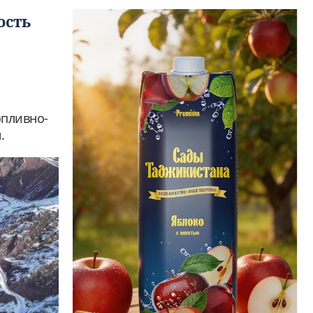
ость
опливно-
.