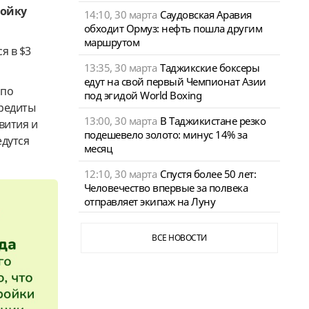
ройку
14:10, 30 марта
Саудовская Аравия
обходит Ормуз: нефть пошла другим
маршрутом
я в $3
13:35, 30 марта
Таджикские боксеры
едут на свой первый Чемпионат Азии
 по
под эгидой World Boxing
кредиты
13:00, 30 марта
В Таджикистане резко
вития и
подешевело золото: минус 14% за
едутся
месяц
12:10, 30 марта
Спустя более 50 лет:
Человечество впервые за полвека
отправляет экипаж на Луну
ВСЕ НОВОСТИ