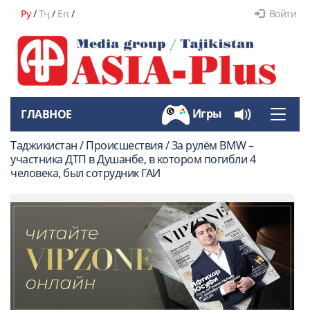
Ру
/
Тҷ
/
En
/
Войти
Игры
ГЛАВНОЕ
Toggle
naviga
Таджикистан / Происшествия / За рулём BMW –
участника ДТП в Душанбе, в котором погибли 4
человека, был сотрудник ГАИ