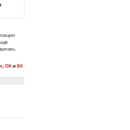
и
лизации
баде
вития»,
.
н
,
OK
и
ВК