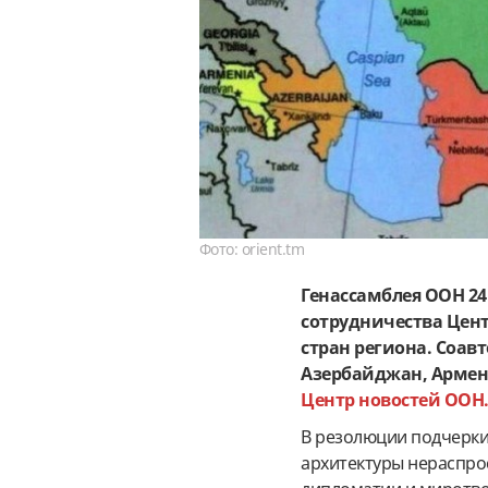
Фото: orient.tm
Генассамблея ООН 24
сотрудничества Цен
стран региона. Соав
Азербайджан, Армени
Центр новостей ООН
В резолюции подчерки
архитектуры нераспро