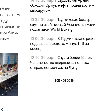
14:10, 30 марта
Саудовская Аравия
обходит Ормуз: нефть пошла другим
й Азии
маршрутом
 на высшем
13:35, 30 марта
Таджикские боксеры
году
едут на свой первый Чемпионат Азии
 в декабре
под эгидой World Boxing
ной Азии,
чевым
13:00, 30 марта
В Таджикистане резко
подешевело золото: минус 14% за
месяц
12:10, 30 марта
Спустя более 50 лет:
Человечество впервые за полвека
отправляет экипаж на Луну
ВСЕ НОВОСТИ
 с