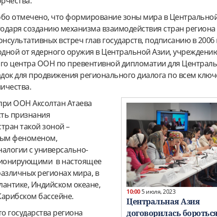
рчества.
обо отмечено, что формирование зоны мира в Центрально
одаря созданию механизма взаимодействия стран региона
онсультативных встреч глав государств, подписанию в 2006 
одной от ядерного оружия в Центральной Азии, учреждению
ого центра ООН по превентивной дипломатии для Централь
ок для продвижения регионального диалога по всем клю
ичества.
при ООН Аксолтан Атаева
сть признания
тран такой зоной –
вым феноменом,
алогии с универсально-
ционирующими в настоящее
различных регионах мира, в
лантике, Индийском океане,
10:00
5 июля, 2023
Карибском бассейне.
Центральная Азия
то государства региона
договорилась бороться