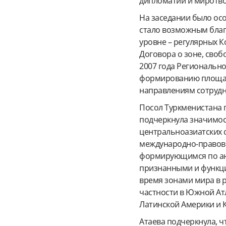
дипломатии и миротво
На заседании было ос
стало возможным благ
уровне – регулярных К
Договора о зоне, своб
2007 года Региональн
формированию площад
направлениям сотрудн
Посол Туркменистана 
подчеркнула значимо
центральноазиатских с
международно-право
формирующимся по ан
признанными и функ
время зонами мира в 
частности в Южной Ат
Латинской Америки и 
Атаева подчеркнула, ч