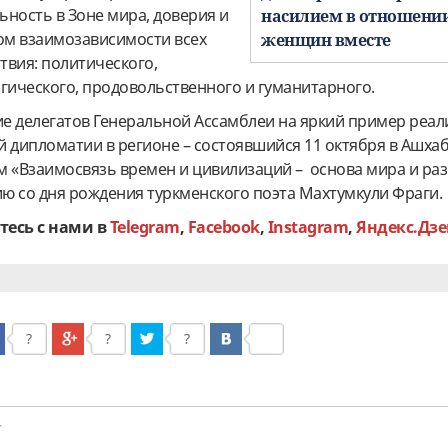
ьность в Зоне мира, доверия и
насилием в отношени
том взаимозависимости всех
женщин вместе
твия: политического,
гического, продовольственного и гуманитарного.
е делегатов Генеральной Ассамблеи на яркий пример реа
й дипломатии в регионе – состоявшийся 11 октября в Ашха
«Взаимосвязь времен и цивилизаций – основа мира и раз
ю со дня рождения туркменского поэта Махтумкули Фраги
тесь с нами в
Telegram
,
Facebook
,
Instagram
,
Яндекс.Дзе
?
?
?