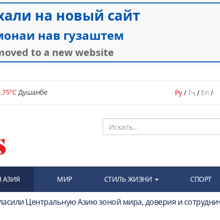
.75°C
Душанбе
Ру
/
Тҷ
/
En
/
 АЗИЯ
МИР
СТИЛЬ ЖИЗНИ
СПОРТ
ласили Центральную Азию зоной мира, доверия и сотрудни