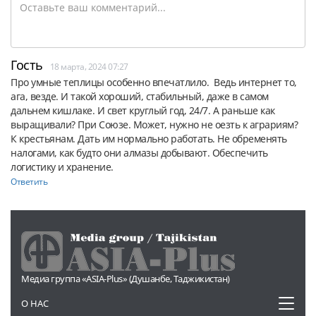
Гость
18 марта, 2024 07:27
Про умные теплицы особенно впечатлило.  Ведь интернет то, 
ага, везде. И такой хороший, стабильный, даже в самом 
дальнем кишлаке. И свет круглый год, 24/7. А раньше как 
выращивали? При Союзе. Может, нужно не оезть к аграриям? 
К крестьянам. Дать им нормально работать. Не обременять 
налогами, как будто они алмазы добывают. Обеспечить 
логистику и хранение.
Ответить
Медиа группа «ASIA-Plus» (Душанбе, Таджикистан)
Toggl
О НАС