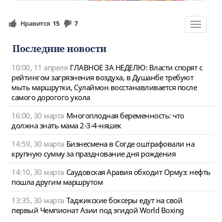
Нравится
15
7
Toggle
navigat
Последние новости
10:00, 11 апреля
ГЛАВНОЕ ЗА НЕДЕЛЮ: Власти спорят с
рейтингом загрязнения воздуха, в Душанбе требуют
мыть маршрутки, Сулаймон восстанавливается после
самого дорогого укола
16:00, 30 марта
Многоплодная беременность: что
должна знать мама 2-3-4-няшек
14:59, 30 марта
Бизнесмена в Согде оштрафовали на
крупную сумму за празднование дня рождения
14:10, 30 марта
Саудовская Аравия обходит Ормуз: нефть
пошла другим маршрутом
13:35, 30 марта
Таджикские боксеры едут на свой
первый Чемпионат Азии под эгидой World Boxing