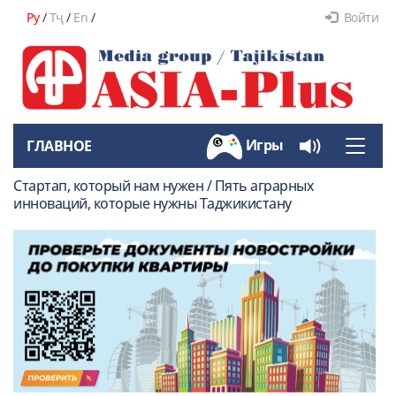
Ру
/
Тҷ
/
En
/
Войти
Игры
ГЛАВНОЕ
Toggle
naviga
Стартап, который нам нужен / Пять аграрных
инноваций, которые нужны Таджикистану