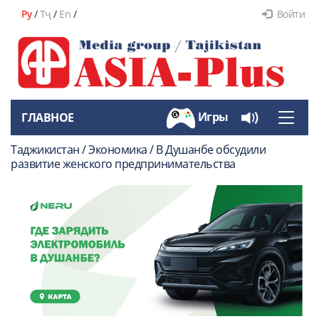
Ру
/
Тҷ
/
En
/
Войти
Игры
ГЛАВНОЕ
Toggle
naviga
Таджикистан / Экономика / В Душанбе обсудили
развитие женского предпринимательства