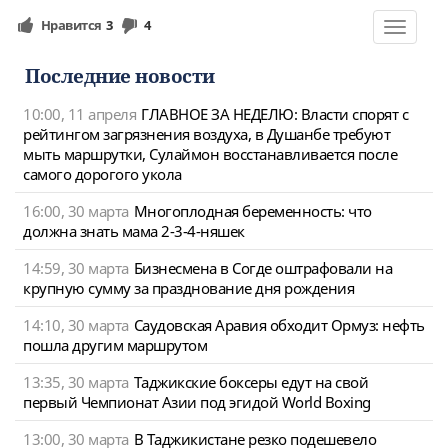
Нравится
3
4
Toggle
navigat
Последние новости
10:00, 11 апреля
ГЛАВНОЕ ЗА НЕДЕЛЮ: Власти спорят с
рейтингом загрязнения воздуха, в Душанбе требуют
мыть маршрутки, Сулаймон восстанавливается после
самого дорогого укола
16:00, 30 марта
Многоплодная беременность: что
должна знать мама 2-3-4-няшек
14:59, 30 марта
Бизнесмена в Согде оштрафовали на
крупную сумму за празднование дня рождения
14:10, 30 марта
Саудовская Аравия обходит Ормуз: нефть
пошла другим маршрутом
13:35, 30 марта
Таджикские боксеры едут на свой
первый Чемпионат Азии под эгидой World Boxing
13:00, 30 марта
В Таджикистане резко подешевело