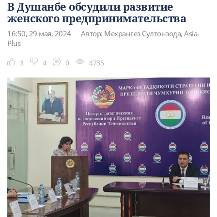
В Душанбе обсудили развитие
женского предпринимательства
16:50, 29 мая, 2024
Автор: Мехрангез Султонзода, Asia-
Plus
3
4
0
4735