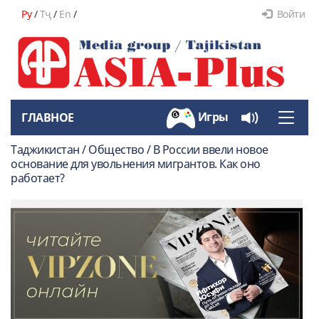
Ру
/
Тҷ
/
En
/
Войти
Игры
ГЛАВНОЕ
Toggle
naviga
Таджикистан / Общество / В России ввели новое
основание для увольнения мигрантов. Как оно
работает?