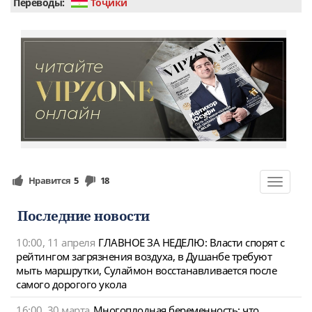
Переводы:
Тоҷикӣ
Нравится
5
18
Toggle
navigat
Последние новости
10:00, 11 апреля
ГЛАВНОЕ ЗА НЕДЕЛЮ: Власти спорят с
рейтингом загрязнения воздуха, в Душанбе требуют
мыть маршрутки, Сулаймон восстанавливается после
самого дорогого укола
16:00, 30 марта
Многоплодная беременность: что