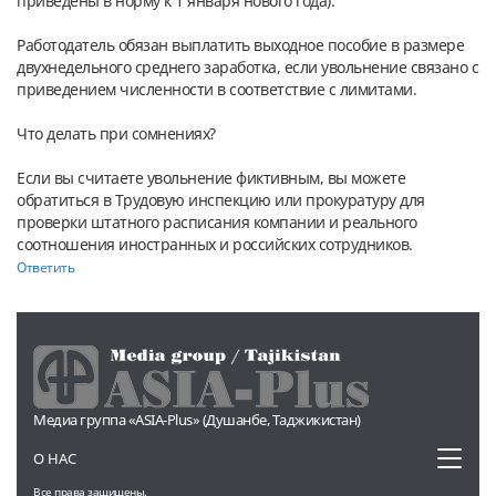
приведены в норму к 1 января нового года).
Работодатель обязан выплатить выходное пособие в размере 
двухнедельного среднего заработка, если увольнение связано с 
приведением численности в соответствие с лимитами.
Что делать при сомнениях?
Если вы считаете увольнение фиктивным, вы можете 
обратиться в Трудовую инспекцию или прокуратуру для 
проверки штатного расписания компании и реального 
соотношения иностранных и российских сотрудников.
Ответить
Медиа группа «ASIA-Plus» (Душанбе, Таджикистан)
Toggl
О НАС
naviga
Все права защищены.