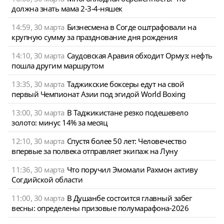
должна знать мама 2-3-4-няшек
14:59, 30 марта
Бизнесмена в Согде оштрафовали на
крупную сумму за празднование дня рождения
14:10, 30 марта
Саудовская Аравия обходит Ормуз: нефть
пошла другим маршрутом
13:35, 30 марта
Таджикские боксеры едут на свой
первый Чемпионат Азии под эгидой World Boxing
13:00, 30 марта
В Таджикистане резко подешевело
золото: минус 14% за месяц
12:10, 30 марта
Спустя более 50 лет: Человечество
впервые за полвека отправляет экипаж на Луну
11:36, 30 марта
Что поручил Эмомали Рахмон активу
Согдийской области
11:00, 30 марта
В Душанбе состоится главный забег
весны: определены призовые полумарафона-2026