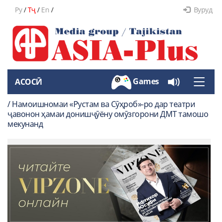
Ру
/
Тҷ
/
En
/
Вуруд
Games
АСОСӢ
Toggle
naviga
/ Намоишномаи «Рустам ва Сӯҳроб»-ро дар театри
ҷавонон ҳамаи донишҷӯёну омӯзгорони ДМТ тамошо
мекунанд