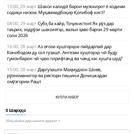
10:00, 29 март
Шахси калидӣ барои музокирот ё ходими
содиқи низом. Муҳаммадбоқир Қолибоф кист?
08:00, 29 март
Субҳ ба хайр, Тоҷикистон! Як рӯз дар
таърих, зодрӯзи шахсиятҳо, вазъи ҳаво барои 29 марти
соли 2026
16:00, 28 март
Аз оғози кушторҳои пайдарпай дар
Конибодом ду сол гузашт. Ангезаи кушторҳо чӣ буду
гумонбарон чӣ ҷазо гирифтанд ва чанд кас кушта шуд?
15:00, 28 март
Даргузашти Маҳмудхон Шоев,
рӯзноманигор ва ректори пешини Донишкадаи
омӯзгории Рашт
КУЛЛИ АХБОР
0 Шарҳҳо
Инъикоси дар шакли дарахт