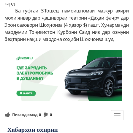
кард.
Ба гуфтаи З.Тошев, намоишномаи мазкур ахири
моҳи январ дар ҷашнвораи театрии «Даҳаи фаҷр» дар
Эрон сазовори Шоҳҷоиза (4 ҳазор $) гашт. Ҳунарманди
мардумии Тоҷикистон Қурбони Саид низ дар озмуни
беҳтарин нақши мардона соҳиби Шоҳҷоиза шуд.
Писанд омад
0
0
Toggle
navigat
Хабарҳои охирин