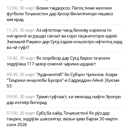
12:00, 30 март
Бозии тақдирсоз. Пагоҳ тими миллии
футболи Тоҷикистон дар Ҳисор Филиппинро пешвоз
мегирад
11:29, 30 март
Аз ифтитоҳи чанд бинову корхона то
нигаронӣ аз рушди саноат ва кори ташкилотҳои қарзӣ.
Эмомалӣ Раҳмон дар Суғд кадом иншоотро ифтитоҳ кард
ва чӣ гуфт?
10:42, 30 март
Як соҳибкор дар Суғд барои таҷлили
зодрӯзаш 117 ҳазор сомонӣ ҷарима шудааст
09:30, 30 март
"Аудиокитоб" бо Субҳон Ҷалилов. Асари
"Таърихи инқилоби Бухоро"-и Садриддин Айнӣ |Қисми
55
09:00, 30 март
Трамп гуфтааст, ки мехоҳад нафти Эронро
дар ихтиёр бигирад
07:00, 30 март
Субҳ ба хайр, Тоҷикистон! Як рӯз дар
таърих, зодрӯзи шахсиятҳо, вазъи ҳаво барои 30 марти
соли 2026