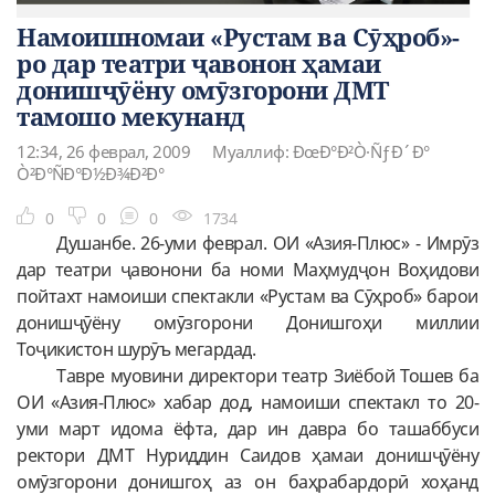
Намоишномаи «Рустам ва Сӯҳроб»-
ро дар театри ҷавонон ҳамаи
донишҷӯёну омӯзгорони ДМТ
тамошо мекунанд
12:34, 26 феврал, 2009
Муаллиф: ÐœÐ°Ð²Ò·ÑƒÐ´Ð°
Ò²Ð°ÑÐ°Ð½Ð¾Ð²Ð°
0
0
0
1734
Душанбе. 26-уми феврал. ОИ «Азия-Плюс» - Имрӯз
дар театри ҷавонони ба номи Маҳмудҷон Воҳидови
пойтахт намоиши спектакли «Рустам ва Сӯҳроб» барои
донишҷӯёну омӯзгорони Донишгоҳи миллии
Тоҷикистон шурӯъ мегардад.
Тавре муовини директори театр Зиёбой Тошев ба
ОИ «Азия-Плюс» хабар дод, намоиши спектакл то 20-
уми март идома ёфта, дар ин давра бо ташаббуси
ректори ДМТ Нуриддин Саидов ҳамаи донишҷӯёну
омӯзгорони донишгоҳ аз он баҳрабардорӣ хоҳанд