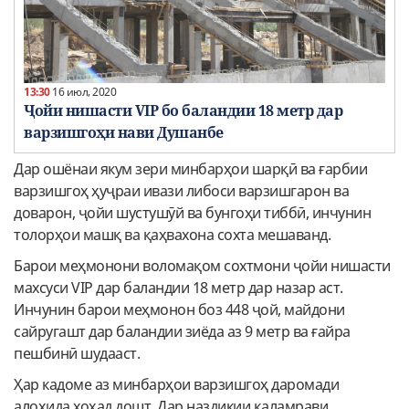
13:30
16 июл, 2020
Ҷойи нишасти VIP бо баландии 18 метр дар
варзишгоҳи нави Душанбе
Дар ошёнаи якум зери минбарҳои шарқӣ ва ғарбии
варзишгоҳ ҳуҷраи ивази либоси варзишгарон ва
доварон, ҷойи шустушӯй ва бунгоҳи тиббӣ, инчунин
толорҳои машқ ва қаҳвахона сохта мешаванд.
Барои меҳмонони воломақом сохтмони ҷойи нишасти
махсуси VIP дар баландии 18 метр дар назар аст.
Инчунин барои меҳмонон боз 448 ҷой, майдони
сайругашт дар баландии зиёда аз 9 метр ва ғайра
пешбинӣ шудааст.
Ҳар кадоме аз минбарҳои варзишгоҳ даромади
алоҳида хоҳад дошт. Дар наздикии қаламрави