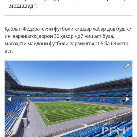
мешавад”.
Қаблан Федератсияи футболи кишвар хабар дод буд, ки
ин варзишгоҳ дорои 30 ҳазор ҷой нишаст буда,
масоҳати майдони футболи варзишгоҳ 105 ба 68 метр
аст.