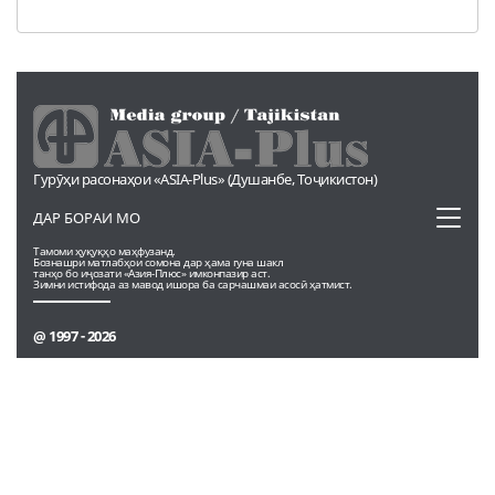
Гурӯҳи расонаҳои «ASIA-Plus» (Душанбе, Тоҷикистон)
Toggl
ДАР БОРАИ МО
naviga
Тамоми ҳуқуқҳо маҳфузанд.
Бознашри матлабҳои сомона дар ҳама гуна шакл
танҳо бо иҷозати «Азия-Плюс» имконпазир аст.
Зимни истифода аз мавод ишора ба сарчашмаи асосӣ ҳатмист.
@ 1997 - 2026