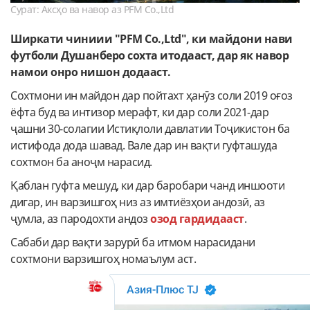
Сурат: Аксҳо ва навор аз PFM Co.,Ltd
Ширкати чиниии "PFM Co.,Ltd", ки майдони нави
футболи Душанберо сохта итодааст, дар як навор
намои онро нишон додааст.
Сохтмони ин майдон дар пойтахт ҳанӯз соли 2019 оғоз
ёфта буд ва интизор мерафт, ки дар соли 2021-дар
ҷашни 30-солагии Истиқлоли давлатии Тоҷикистон ба
истифода дода шавад. Вале дар ин вақти гуфташуда
сохтмон ба аноҷм нарасид.
Қаблан гуфта мешуд, ки дар баробари чанд иншооти
дигар, ин варзишгоҳ низ аз имтиёзҳои андозӣ, аз
ҷумла, аз пародохти андоз
озод гардидааст
.
Сабаби дар вақти зарурӣ ба итмом нарасидани
сохтмони варзишгоҳ номаълум аст.