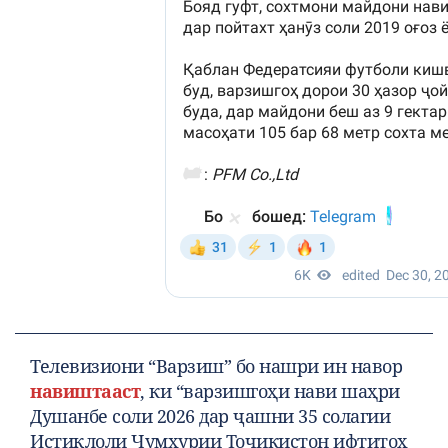
Телевизиони “Варзиш” бо нашри ин навор
навиштааст
, ки “варзишгоҳи нави шаҳри
Душанбе соли 2026 дар ҷашни 35 солагии
Истиқлоли Ҷумҳурии Тоҷикистон ифтитоҳ