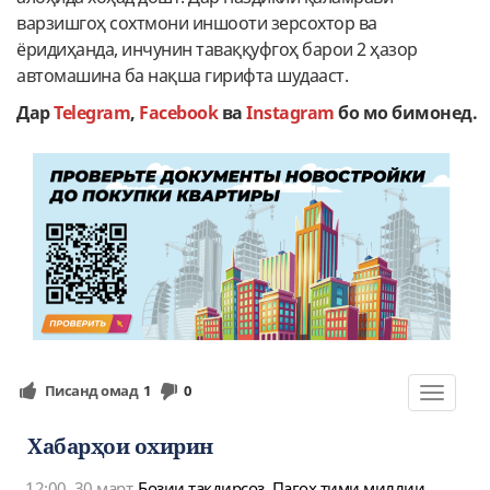
варзишгоҳ сохтмони иншооти зерсохтор ва
ёридиҳанда, инчунин таваққуфгоҳ барои 2 ҳазор
автомашина ба нақша гирифта шудааст.
Дар
Telegram
,
Facebook
ва
Instagram
бо мо бимонед.
Писанд омад
1
0
Toggle
navigat
Хабарҳои охирин
12:00, 30 март
Бозии тақдирсоз. Пагоҳ тими миллии