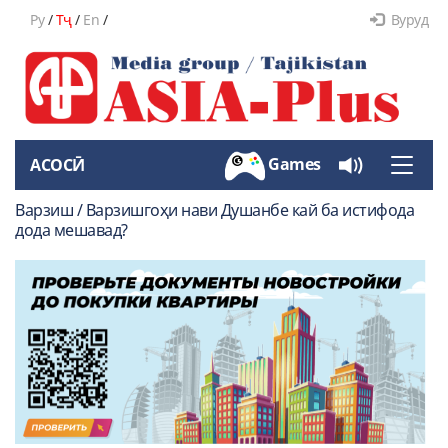
Ру
/
Тҷ
/
En
/
Вуруд
Games
АСОСӢ
Toggle
naviga
Варзиш / Варзишгоҳи нави Душанбе кай ба истифода
дода мешавад?