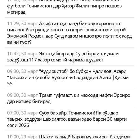
футболи Тоҷикистон дар Ҳисор Филиппинро пешвоз
мегирад
11:29, 30 март
Аз ифтитоҳи чанд бинову корхона то
нигаронӣ аз рушди саноат ва кори ташкилотҳои қарзӣ.
Эмомалӣ Раҳмон дар Суғд кадом иншоотро ифтитоҳ кард
ва чӣ гуфт?
10:42, 30 март
Як соҳибкор дар Суғд барои таҷлили
зодрӯзаш 117 ҳазор сомонӣ ҷарима шудааст
09:30, 30 март
"Аудиокитоб" бо Субҳон Ҷалилов. Асари
"Таърихи инқилоби Бухоро"-и Садриддин Айнӣ |Қисми
55
09:00, 30 март
Трамп гуфтааст, ки мехоҳад нафти Эронро
дар ихтиёр бигирад
07:00, 30 март
Субҳ ба хайр, Тоҷикистон! Як рӯз дар
таърих, зодрӯзи шахсиятҳо, вазъи ҳаво барои 30 марти
соли 2026
10:00, 29 март
Шахси калидӣ барои музокирот ё ходими