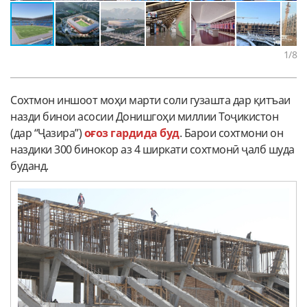
1
/8
Сохтмон иншоот моҳи марти соли гузашта дар қитъаи
назди бинои асосии Донишгоҳи миллии Тоҷикистон
(дар “Ҷазира”)
оғоз гардида буд
. Барои сохтмони он
наздики 300 бинокор аз 4 ширкати сохтмонӣ ҷалб шуда
буданд.