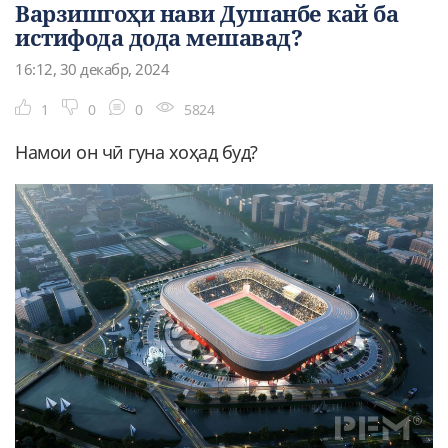
Варзишгоҳи нави Душанбе кай ба
истифода дода мешавад?
16:12, 30 декабр, 2024
1
0
0
5824
Намои он чӣ гуна хоҳад буд?