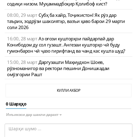
содиқи низом. Муҳаммадбоқир Қолибоф кист?
08:00, 29 март
Субҳ ба хайр, Тоҷикистон! Як рӯз дар
таърих, зодрӯзи шахсиятҳо, вазъи ҳаво барои 29 марти
соли 2026
16:00, 28 март
Аз оғози кушторҳои пайдарпай дар
Конибодом ду сол гузашт. Ангезаи кушторҳо чӣ буду
гумонбарон чӣ ҷазо гирифтанд ва чанд кас кушта шуд?
15:00, 28 март
Даргузашти Маҳмудхон Шоев,
рӯзноманигор ва ректори пешини Донишкадаи
омӯзгории Рашт
КУЛЛИ АХБОР
0 Шарҳҳо
Инъикоси дар шакли дарахт