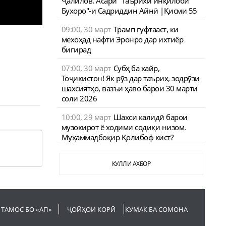
Ҷалилов. Асари "Таърихи инқилоби
Бухоро"-и Садриддин Айнӣ |Қисми 55
09:00, 30 март
Трамп гуфтааст, ки
мехоҳад нафти Эронро дар ихтиёр
бигирад
07:00, 30 март
Субҳ ба хайр,
Тоҷикистон! Як рӯз дар таърих, зодрӯзи
шахсиятҳо, вазъи ҳаво барои 30 марти
соли 2026
10:00, 29 март
Шахси калидӣ барои
музокирот ё ходими содиқи низом.
Муҳаммадбоқир Қолибоф кист?
КУЛЛИ АХБОР
ТАМОС БО «АП»
ҶОЙҲОИ КОРӢ
КУМАК БА СОМОНА