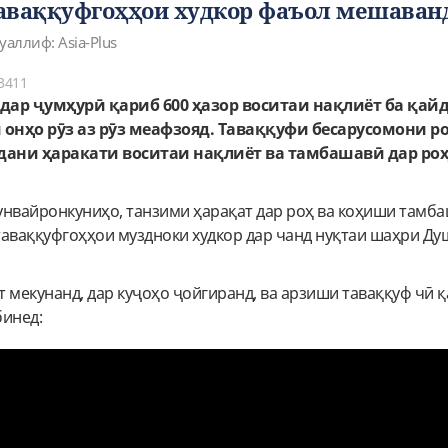
аваққуфгоҳҳои худкор фаъол мешаван
уаллиф: Asia-Plus
3411
дар ҷумҳурӣ қариб 600 ҳазор воситаи нақлиёт ба қай
онҳо рӯз аз рӯз меафзояд. Таваққуфи бесарусомони р
дани ҳаракати воситаи нақлиёт ва тамбашавӣ дар ро
унвайронкуниҳо, танзими ҳарақат дар роҳ ва коҳиши тамб
таваққуфгоҳҳои муздноки худкор дар чанд нуқтаи шаҳри Ду
 мекунанд, дар куҷоҳо ҷойгиранд, ва арзиши таваққуф чӣ қ
бинед: