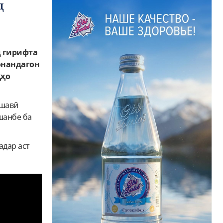
д
д гирифта
онандагон
ҳҳо
ашавӣ
шанбе ба
адар аст