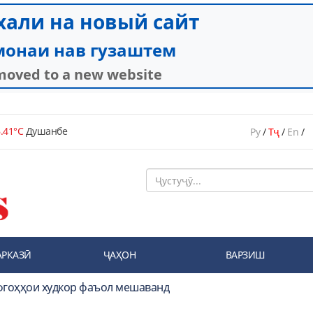
.41°C
Душанбе
Ру
/
Тҷ
/
En
/
АРКАЗӢ
ҶАҲОН
ВАРЗИШ
фгоҳҳои худкор фаъол мешаванд