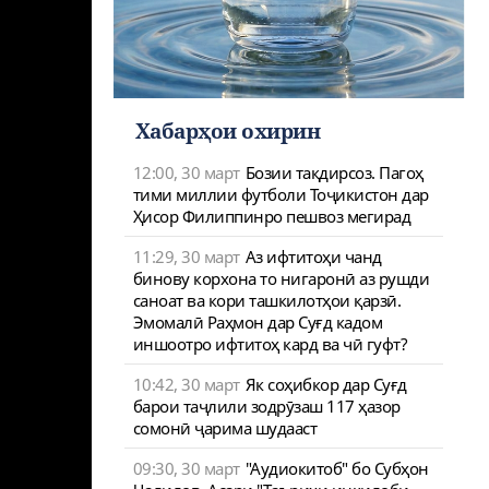
Хабарҳои охирин
12:00, 30 март
Бозии тақдирсоз. Пагоҳ
тими миллии футболи Тоҷикистон дар
Ҳисор Филиппинро пешвоз мегирад
11:29, 30 март
Аз ифтитоҳи чанд
бинову корхона то нигаронӣ аз рушди
саноат ва кори ташкилотҳои қарзӣ.
Эмомалӣ Раҳмон дар Суғд кадом
иншоотро ифтитоҳ кард ва чӣ гуфт?
10:42, 30 март
Як соҳибкор дар Суғд
барои таҷлили зодрӯзаш 117 ҳазор
сомонӣ ҷарима шудааст
09:30, 30 март
"Аудиокитоб" бо Субҳон