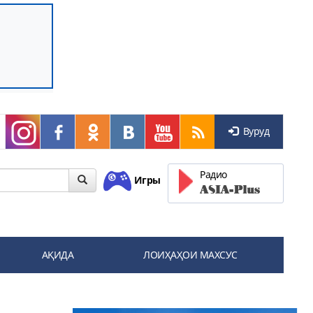
Вуруд
Радио
Игры
АҚИДА
ЛОИҲАҲОИ МАХСУС