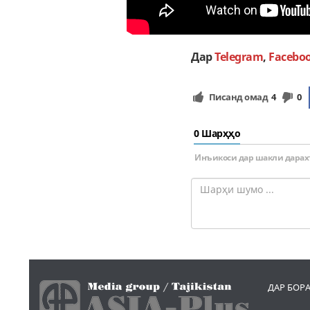
Дар
Telegram
,
Facebo
Писанд омад
4
0
0 Шарҳҳо
Инъикоси дар шакли дарах
ДАР БОР