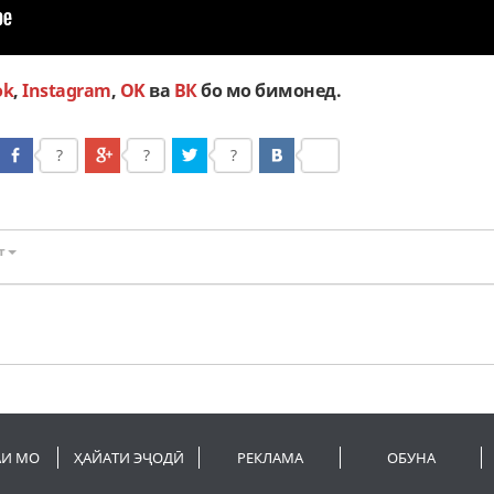
ok
,
Instagram
,
OK
ва
ВК
бо мо бимонед.
?
?
?
т
АИ МО
ҲАЙАТИ ЭҶОДӢ
РЕКЛАМА
ОБУНА