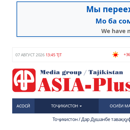
+36
07 АВГУСТ 2026
13:45 TJT
АСОСӢ
ТОҶИКИСТОН
ОСИЁИ М
Тоҷикистон / Дар Душанбе таваққу