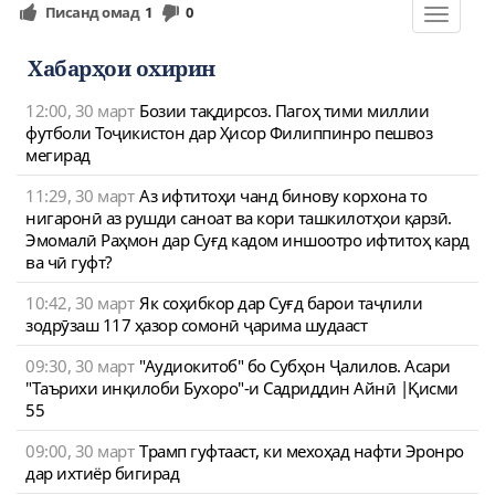
Писанд омад
1
0
Toggle
navigat
Хабарҳои охирин
12:00, 30 март
Бозии тақдирсоз. Пагоҳ тими миллии
футболи Тоҷикистон дар Ҳисор Филиппинро пешвоз
мегирад
11:29, 30 март
Аз ифтитоҳи чанд бинову корхона то
нигаронӣ аз рушди саноат ва кори ташкилотҳои қарзӣ.
Эмомалӣ Раҳмон дар Суғд кадом иншоотро ифтитоҳ кард
ва чӣ гуфт?
10:42, 30 март
Як соҳибкор дар Суғд барои таҷлили
зодрӯзаш 117 ҳазор сомонӣ ҷарима шудааст
09:30, 30 март
"Аудиокитоб" бо Субҳон Ҷалилов. Асари
"Таърихи инқилоби Бухоро"-и Садриддин Айнӣ |Қисми
55
09:00, 30 март
Трамп гуфтааст, ки мехоҳад нафти Эронро
дар ихтиёр бигирад