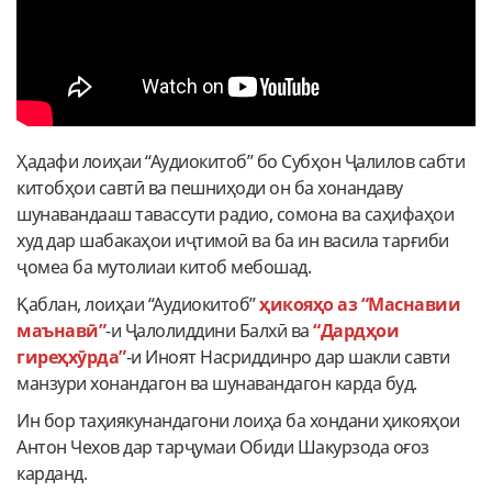
Ҳадафи лоиҳаи “Аудиокитоб” бо Субҳон Ҷалилов сабти
китобҳои савтӣ ва пешниҳоди он ба хонандаву
шунавандааш тавассути радио, сомона ва саҳифаҳои
худ дар шабакаҳои иҷтимоӣ ва ба ин васила тарғиби
ҷомеа ба мутолиаи китоб мебошад.
Қаблан, лоиҳаи “Аудиокитоб”
ҳикояҳо аз “Маснавии
маънавӣ”
-и Ҷалолиддини Балхӣ ва
“Дардҳои
гиреҳхӯрда”
-и Иноят Насриддинро дар шакли савти
манзури хонандагон ва шунавандагон карда буд.
Ин бор таҳиякунандагони лоиҳа ба хондани ҳикояҳои
Антон Чехов дар тарҷумаи Обиди Шакурзода оғоз
карданд.