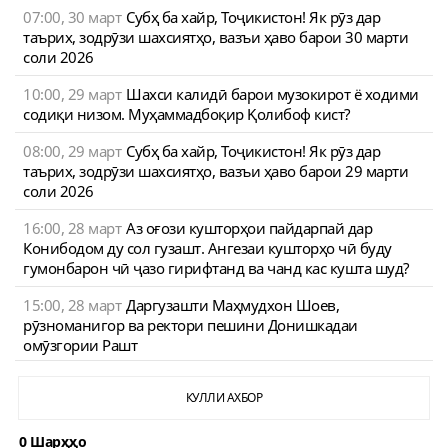
07:00, 30 март
Субҳ ба хайр, Тоҷикистон! Як рӯз дар
таърих, зодрӯзи шахсиятҳо, вазъи ҳаво барои 30 марти
соли 2026
10:00, 29 март
Шахси калидӣ барои музокирот ё ходими
содиқи низом. Муҳаммадбоқир Қолибоф кист?
08:00, 29 март
Субҳ ба хайр, Тоҷикистон! Як рӯз дар
таърих, зодрӯзи шахсиятҳо, вазъи ҳаво барои 29 марти
соли 2026
16:00, 28 март
Аз оғози кушторҳои пайдарпай дар
Конибодом ду сол гузашт. Ангезаи кушторҳо чӣ буду
гумонбарон чӣ ҷазо гирифтанд ва чанд кас кушта шуд?
15:00, 28 март
Даргузашти Маҳмудхон Шоев,
рӯзноманигор ва ректори пешини Донишкадаи
омӯзгории Рашт
КУЛЛИ АХБОР
0 Шарҳҳо