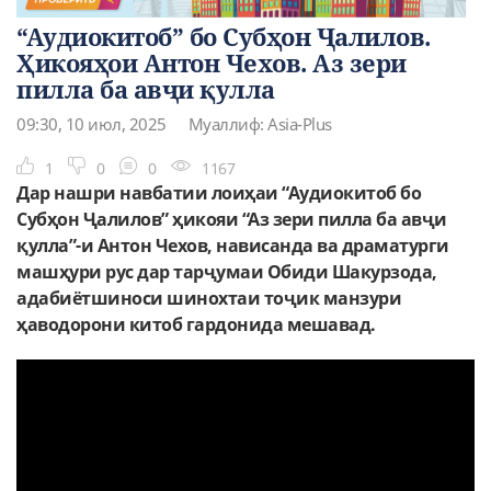
“Аудиокитоб” бо Субҳон Ҷалилов.
Ҳикояҳои Антон Чехов. Аз зери
пилла ба авҷи қулла
09:30, 10 июл, 2025
Муаллиф: Asia-Plus
1
0
0
1167
Дар нашри навбатии лоиҳаи “Аудиокитоб бо
Субҳон Ҷалилов” ҳикояи “Аз зери пилла ба авҷи
қулла”-и Антон Чехов, нависанда ва драматурги
машҳури рус дар тарҷумаи Обиди Шакурзода,
адабиётшиноси шинохтаи тоҷик манзури
ҳаводорони китоб гардонида мешавад.