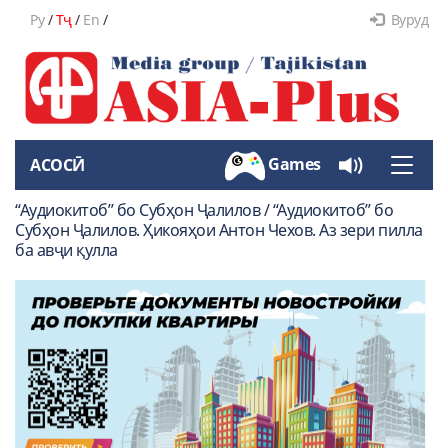
Ру
/
Тҷ
/
En
/
Вуруд
Games
АСОСӢ
Toggle
naviga
“Аудиокитоб” бо Субҳон Ҷалилов / “Аудиокитоб” бо
Субҳон Ҷалилов. Ҳикояҳои Антон Чехов. Аз зери пилла
ба авҷи қулла