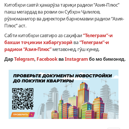
Китобҳои савтӣ ҳамарӯза тариқи радиои “Азия-Плюс”
пахш мегардад ва ровии он Субҳон Ҷалилов,
рӯзноманигор ва директори барномавии радиои “Азия-
Плюс” аст.
Cабти китобҳои савтиро аз саҳифаи
“Телеграм”-и
бахши тоҷикии хабаргузорӣ
ва
“Телеграм”-и
радиои “Азия-Плюс”
метавонед, гӯш кунед.
Дар
Telegram
,
Facebook
ва
Instagram
бо
мо
бимонед
.