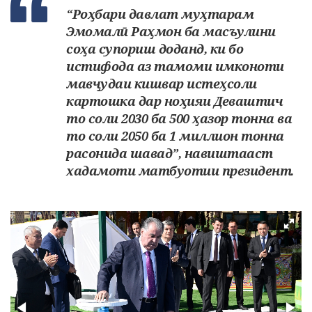
“Роҳбари давлат муҳтарам
Эмомалӣ Раҳмон ба масъулини
соҳа супориш доданд, ки бо
истифода аз тамоми имконоти
мавҷудаи кишвар истеҳсоли
картошка дар ноҳияи Деваштич
то соли 2030 ба 500 ҳазор тонна ва
то соли 2050 ба 1 миллион тонна
расонида шавад”, навиштааст
хадамоти матбуотии президент.