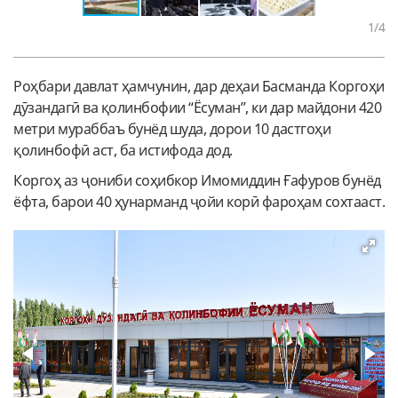
1
/4
Роҳбари давлат ҳамчунин, дар деҳаи Басманда Коргоҳи
дӯзандагӣ ва қолинбофии “Ёсуман”, ки дар майдони 420
метри мураббаъ бунёд шуда, дорои 10 дастгоҳи
қолинбофӣ аст, ба истифода дод.
Коргоҳ аз ҷониби соҳибкор Имомиддин Ғафуров бунёд
ёфта, барои 40 ҳунарманд ҷойи корӣ фароҳам сохтааст.