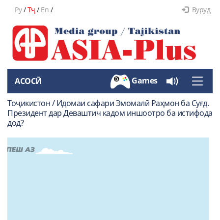
Ру
/
Тҷ
/
En
/
Вуруд
Games
АСОСӢ
Toggle
naviga
Тоҷикистон / Идомаи сафари Эмомалӣ Раҳмон ба Суғд.
Президент дар Деваштич кадом иншоотро ба истифода
дод?