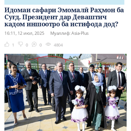
Идомаи сафари Эмомалӣ Раҳмон ба
Суғд. Президент дар Деваштич
кадом иншоотро ба истифода дод?
16:11, 12 июл, 2025
Муаллиф: Asia-Plus
1
0
0
4804