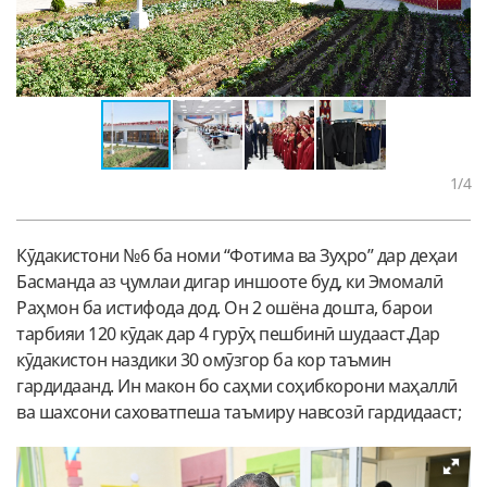
1
/4
Кӯдакистони №6 ба номи “Фотима ва Зуҳро” дар деҳаи
Басманда аз ҷумлаи дигар иншооте буд, ки Эмомалӣ
Раҳмон ба истифода дод. Он 2 ошёна дошта, барои
тарбияи 120 кӯдак дар 4 гурӯҳ пешбинӣ шудааст.Дар
кӯдакистон наздики 30 омӯзгор ба кор таъмин
гардидаанд. Ин макон бо саҳми соҳибкорони маҳаллӣ
ва шахсони саховатпеша таъмиру навсозӣ гардидааст;