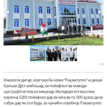
1
/3
Иншооти дигар, коргоҳи ба номи “Раҳматулло”-и деҳаи
Қалъаи Дӯст мебошад, ки пойафзол ва маводи
шустушӯӣ истеҳсол мекунад. Иқтидори истеҳсолии
корхона 5200 пойафзол дар як моҳ ва то 500 ҳазор дона
собун дар як сол буда, аз ҷониби соҳибкор Раҳматулло