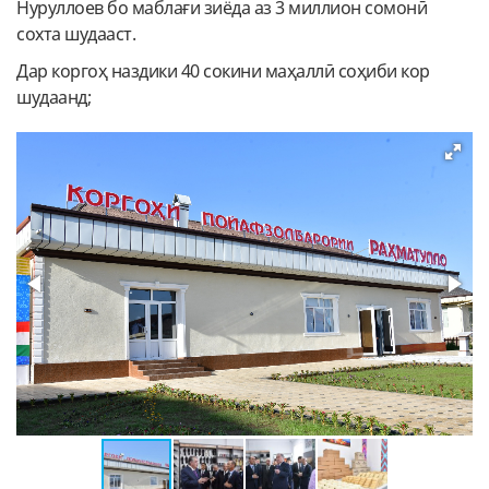
Нуруллоев бо маблағи зиёда аз 3 миллион сомонӣ
сохта шудааст.
Дар коргоҳ наздики 40 сокини маҳаллӣ соҳиби кор
шудаанд;