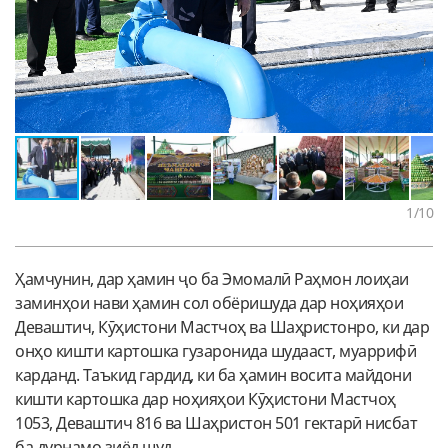
1
/10
Ҳамчунин, дар ҳамин ҷо ба Эмомалӣ Раҳмон лоиҳаи
заминҳои нави ҳамин сол обёришуда дар ноҳияҳои
Деваштич, Кӯҳистони Мастчоҳ ва Шаҳристонро, ки дар
онҳо кишти картошка гузаронида шудааст, муаррифӣ
карданд. Таъкид гардид, ки ба ҳамин восита майдони
кишти картошка дар ноҳияҳои Кӯҳистони Мастчоҳ
1053, Деваштич 816 ва Шаҳристон 501 гектарӣ нисбат
ба дурнамо зиёд шуд.