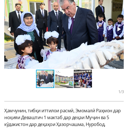
1
/3
Ҳамчунин, тибқи иттилои расмӣ, Эмомалӣ Раҳмон дар
ноҳияи Деваштич 1 мактаб дар деҳаи Муҷин ва 5
кӯдакистон дар деҳаҳои Ҳазорчашма, Нуробод,