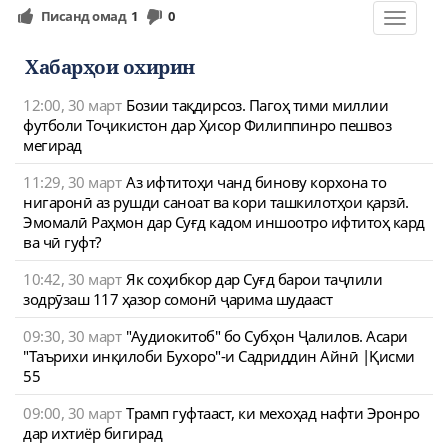
Писанд омад
1
0
Toggle
navigat
Хабарҳои охирин
12:00, 30 март
Бозии тақдирсоз. Пагоҳ тими миллии
футболи Тоҷикистон дар Ҳисор Филиппинро пешвоз
мегирад
11:29, 30 март
Аз ифтитоҳи чанд бинову корхона то
нигаронӣ аз рушди саноат ва кори ташкилотҳои қарзӣ.
Эмомалӣ Раҳмон дар Суғд кадом иншоотро ифтитоҳ кард
ва чӣ гуфт?
10:42, 30 март
Як соҳибкор дар Суғд барои таҷлили
зодрӯзаш 117 ҳазор сомонӣ ҷарима шудааст
09:30, 30 март
"Аудиокитоб" бо Субҳон Ҷалилов. Асари
"Таърихи инқилоби Бухоро"-и Садриддин Айнӣ |Қисми
55
09:00, 30 март
Трамп гуфтааст, ки мехоҳад нафти Эронро
дар ихтиёр бигирад