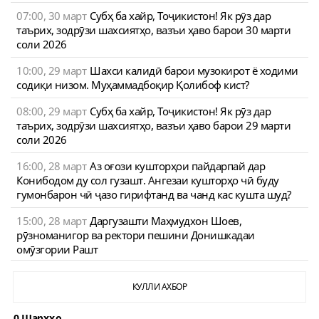
07:00, 30 март
Субҳ ба хайр, Тоҷикистон! Як рӯз дар
таърих, зодрӯзи шахсиятҳо, вазъи ҳаво барои 30 марти
соли 2026
10:00, 29 март
Шахси калидӣ барои музокирот ё ходими
содиқи низом. Муҳаммадбоқир Қолибоф кист?
08:00, 29 март
Субҳ ба хайр, Тоҷикистон! Як рӯз дар
таърих, зодрӯзи шахсиятҳо, вазъи ҳаво барои 29 марти
соли 2026
16:00, 28 март
Аз оғози кушторҳои пайдарпай дар
Конибодом ду сол гузашт. Ангезаи кушторҳо чӣ буду
гумонбарон чӣ ҷазо гирифтанд ва чанд кас кушта шуд?
15:00, 28 март
Даргузашти Маҳмудхон Шоев,
рӯзноманигор ва ректори пешини Донишкадаи
омӯзгории Рашт
КУЛЛИ АХБОР
0 Шарҳҳо