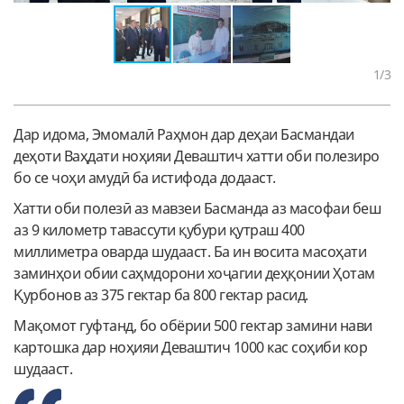
1
/3
Дар идома, Эмомалӣ Раҳмон дар деҳаи Басмандаи
деҳоти Ваҳдати ноҳияи Деваштич хатти оби полезиро
бо се чоҳи амудӣ ба истифода додааст.
Хатти оби полезӣ аз мавзеи Басманда аз масофаи беш
аз 9 километр тавассути қубури қутраш 400
миллиметра оварда шудааст. Ба ин восита масоҳати
заминҳои обии саҳмдорони хоҷагии деҳқонии Ҳотам
Қурбонов аз 375 гектар ба 800 гектар расид.
Мақомот гуфтанд, бо обёрии 500 гектар замини нави
картошка дар ноҳияи Деваштич 1000 кас соҳиби кор
шудааст.