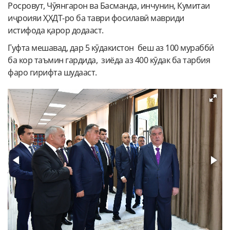
Росровут, Чӯянгарон ва Басманда, инчунин, Кумитаи
иҷроияи ҲХДТ-ро ба таври фосилавӣ мавриди
истифода қарор додааст.
Гуфта мешавад, дар 5 кӯдакистон беш аз 100 мураббӣ
ба кор таъмин гардида, зиёда аз 400 кӯдак ба тарбия
фаро гирифта шудааст.