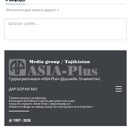
Инъикоси дар шакли дарахт
Гурӯҳи расонаҳои «ASIA-Plus» (Душанбе, Тоҷикистон)
Toggl
ДАР БОРАИ МО
naviga
Тамоми ҳуқуқҳо маҳфузанд.
Бознашри матлабҳои сомона дар ҳама гуна шакл
танҳо бо иҷозати «Азия-Плюс» имконпазир аст.
Зимни истифода аз мавод ишора ба сарчашмаи асосӣ ҳатмист.
@ 1997 - 2026