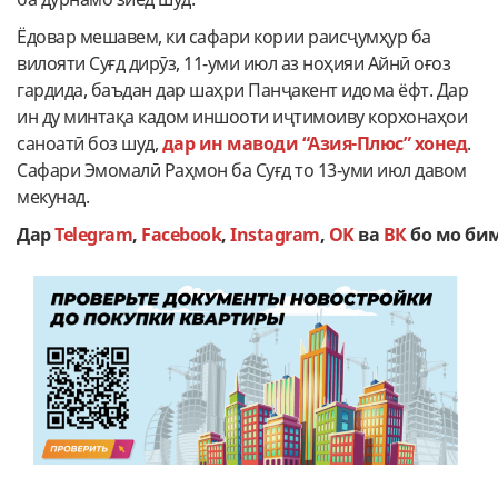
Ёдовар мешавем, ки сафари кории раисҷумҳур ба
вилояти Суғд дирӯз, 11-уми июл аз ноҳияи Айнӣ оғоз
гардида, баъдан дар шаҳри Панҷакент идома ёфт. Дар
ин ду минтақа кадом иншооти иҷтимоиву корхонаҳои
саноатӣ боз шуд,
дар ин маводи “Азия-Плюс” хонед
.
Сафари Эмомалӣ Раҳмон ба Суғд то 13-уми июл давом
мекунад.
Дар
Telegram
,
Facebook
,
Instagram
,
OK
ва
ВК
бо мо би