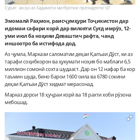
Сурат: аксҳо аз Хадамоти матбуотии президенти ҶТ
Эмомалӣ Раҳмон, раисҷумҳури Тоҷикистон дар
идомаи сафари корӣ дар вилояти Суғд имрӯз, 12-
уми июл ба ноҳияи Деваштич рафта, чанд
иншоотро ба истифода дод.
Аз ҷумла, Маркази саломатии деҳаи Қалъаи Дӯст, ки аз
тарафи соҳибкорон ва ҳукумати ноҳия бо маблағи 6,5
миллион сомонӣ сохта шудааст. Дар он 12 нафар ба кор
таъмин шуда, бино барои 1600 оила ва 6780 сокини
деҳаи Қалъаи Дӯст хидмат мерасонад.
Марказ дорои 18 ҳуҷраи корӣ ва 18 рахти хоби рӯзона
мебошад.