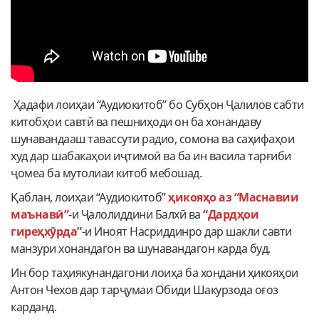
Ҳадафи лоиҳаи “Аудиокитоб” бо Субҳон Ҷалилов сабти
китобҳои савтӣ ва пешниҳоди он ба хонандаву
шунавандааш тавассути радио, сомона ва саҳифаҳои
худ дар шабакаҳои иҷтимоӣ ва ба ин васила тарғиби
ҷомеа ба мутолиаи китоб мебошад.
Қаблан, лоиҳаи “Аудиокитоб”
ҳикояҳо аз “Маснавии
маънавӣ”
-и Ҷалолиддини Балхӣ ва
“Дардҳои
гиреҳхӯрда”
-и Иноят Насриддинро дар шакли савти
манзури хонандагон ва шунавандагон карда буд.
Ин бор таҳиякунандагони лоиҳа ба хондани ҳикояҳои
Антон Чехов дар тарҷумаи Обиди Шакурзода оғоз
карданд.