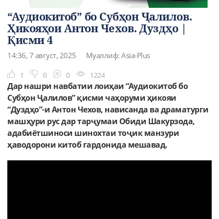
“Аудиокитоб” бо Субҳон Ҷалилов.
Ҳикояҳои Антон Чехов. Дуздҳо |
Қисми 4
14:36, 7 август, 2025
Муаллиф: Asia-Plus
1
0
0
1224
Дар нашри навбатии лоиҳаи “Аудиокитоб бо
Субҳон Ҷалилов”
қисми чаҳоруми ҳикояи
“Дуздҳо
”-и Антон Чехов, нависанда ва драматурги
машҳури рус дар тарҷумаи Обиди Шакурзода,
адабиётшиноси шинохтаи тоҷик манзури
ҳаводорони китоб гардонида мешавад.