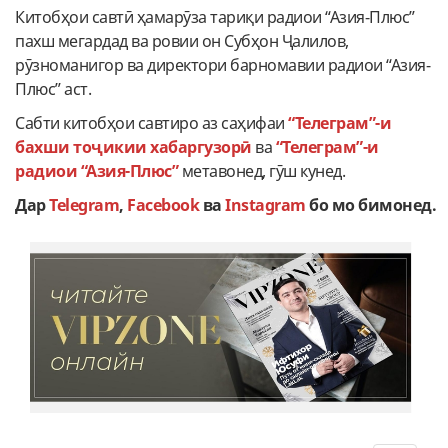
Китобҳои савтӣ ҳамарӯза тариқи радиои “Азия-Плюс”
пахш мегардад ва ровии он Субҳон Ҷалилов,
рӯзноманигор ва директори барномавии радиои “Азия-
Плюс” аст.
Cабти китобҳои савтиро аз саҳифаи
“Телеграм”-и
бахши тоҷикии хабаргузорӣ
ва
“Телеграм”-и
радиои “Азия-Плюс”
метавонед, гӯш кунед.
Дар
Telegram
,
Facebook
ва
Instagram
бо
мо
бимонед
.