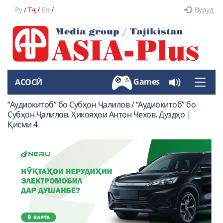
Ру
/
Тҷ
/
En
/
Вуруд
Games
АСОСӢ
Toggle
naviga
“Аудиокитоб” бо Субҳон Ҷалилов / “Аудиокитоб” бо
Субҳон Ҷалилов. Ҳикояҳои Антон Чехов. Дуздҳо |
Қисми 4