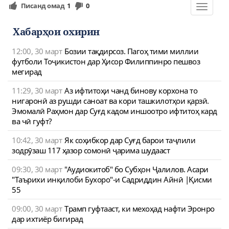
Писанд омад
1
0
Toggle
navigat
Хабарҳои охирин
12:00, 30 март
Бозии тақдирсоз. Пагоҳ тими миллии
футболи Тоҷикистон дар Ҳисор Филиппинро пешвоз
мегирад
11:29, 30 март
Аз ифтитоҳи чанд бинову корхона то
нигаронӣ аз рушди саноат ва кори ташкилотҳои қарзӣ.
Эмомалӣ Раҳмон дар Суғд кадом иншоотро ифтитоҳ кард
ва чӣ гуфт?
10:42, 30 март
Як соҳибкор дар Суғд барои таҷлили
зодрӯзаш 117 ҳазор сомонӣ ҷарима шудааст
09:30, 30 март
"Аудиокитоб" бо Субҳон Ҷалилов. Асари
"Таърихи инқилоби Бухоро"-и Садриддин Айнӣ |Қисми
55
09:00, 30 март
Трамп гуфтааст, ки мехоҳад нафти Эронро
дар ихтиёр бигирад