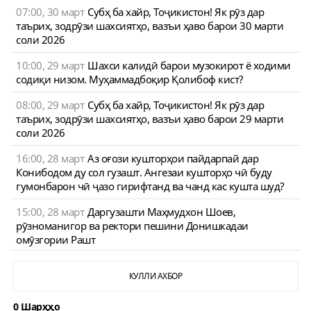
07:00, 30 март
Субҳ ба хайр, Тоҷикистон! Як рӯз дар
таърих, зодрӯзи шахсиятҳо, вазъи ҳаво барои 30 марти
соли 2026
10:00, 29 март
Шахси калидӣ барои музокирот ё ходими
содиқи низом. Муҳаммадбоқир Қолибоф кист?
08:00, 29 март
Субҳ ба хайр, Тоҷикистон! Як рӯз дар
таърих, зодрӯзи шахсиятҳо, вазъи ҳаво барои 29 марти
соли 2026
16:00, 28 март
Аз оғози кушторҳои пайдарпай дар
Конибодом ду сол гузашт. Ангезаи кушторҳо чӣ буду
гумонбарон чӣ ҷазо гирифтанд ва чанд кас кушта шуд?
15:00, 28 март
Даргузашти Маҳмудхон Шоев,
рӯзноманигор ва ректори пешини Донишкадаи
омӯзгории Рашт
КУЛЛИ АХБОР
0 Шарҳҳо