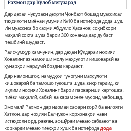
Раҳмон дар Кӯлоб мегузарад
Дар деҳаи Чуқураки деҳоти Ҷонбахт бошад муассисаи
таҳсилоти миёнаи умумии №10 ба истифода дода шуд.
Ин муассиса бо саҳми Абдулло Ҳасанов, соҳибкори
маҳалӣ сохта шуда барои 300 хонанда дар ду баст
пешбинӣ шудааст.
Раисҷумҳур ҳамчунин, дар деҳаи Кӯлдараи ноҳияи
Ховалинг аз намоиши молу маҳсулоти кишоварзӣ ва
ҳунарҳои мардумӣ боздид кардааст.
Дар намоишгоҳ, намудҳои гуногуни маҳсулоти
кишоварзӣ ба тамошо гузошта шуда, зикр гардид, ки
иқлими ноҳияи Ховалинг барои парвариши картошка,
пиёзи маҳаллӣ, сабзӣ ва карам хеле мусоид мебошад.
Эмомалӣ Раҳмон дар идомаи сафари корӣ ба вилояти
Хатлон, дар ноҳияи Балҷувон корхонаҳои нави
истеҳсоли орд, равған, афшӯраи меваю сабзавот ва
коркарди меваю гиёҳҳои хушк ба истифода
дода