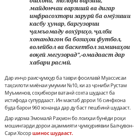
ошхона, толори варзиш,
майдончаи варзишӣ ва дигар
инфрасохтори зарурӣ ба омӯзиши
касбу ҳунар, баргузории
ҷамъомаду вохӯриҳо, ҷалби
хонандагон ба бозиҳои футбол,
волейбол ва баскетбол заминаҳои
воқеӣ мегузорад”,-омадааст дар
хабари расмӣ.
Дар инҷо раисҷумҳур ба таври фосилавӣ Муассисаи
таҳсилоти миёнаи умумии №10, ки аз ҷониби Рустам
Муъминов, соҳибкори ватанӣ сохта шудааст ба
истифода супурдааст. Ин мактаб дорои 16 синфхона
буда барои 960 хонанда дар ду баст пешбинӣ шудааст.
Дар идома Эмомалӣ Раҳмон бо лоиҳаи бунёди роҳи
мошингарди дорои аҳаммияти ҷумҳуриявии Балҷувон-
Сари Хосор
шинос шудааст.