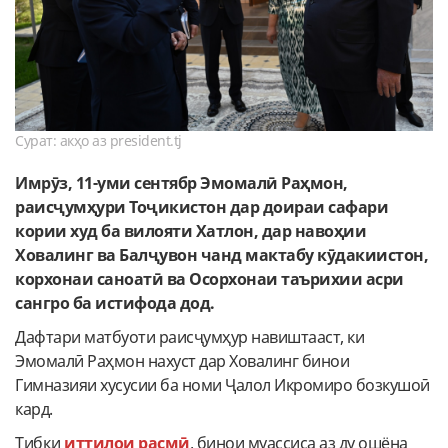
Сурат: акҳо аз president.tj
Имрӯз, 11-уми сентябр Эмомалӣ Раҳмон,
раисҷумҳури Тоҷикистон дар доираи сафари
кории худ ба вилояти Хатлон, дар навоҳии
Ховалинг ва Балҷувон чанд мактабу кӯдакиистон,
корхонаи саноатӣ ва Осорхонаи таърихии асри
сангро ба истифода дод.
Дафтари матбуоти раисҷумҳур навиштааст, ки
Эмомалӣ Раҳмон нахуст дар Ховалинг бинои
Гимназияи хусусии ба номи Ҷалол Икромиро бозкушоӣ
кард.
Тибқи
иттилои расмӣ
, бинои муассиса аз ду ошёна