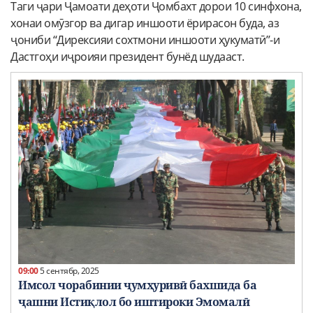
Таги ҷари Ҷамоати деҳоти Ҷомбахт дорои 10 синфхона,
хонаи омӯзгор ва дигар иншооти ёрирасон буда, аз
ҷониби “Дирексияи сохтмони иншооти ҳукуматӣ”-и
Дастгоҳи иҷроияи президент бунёд шудааст.
09:00
5 сентябр, 2025
Имсол чорабинии ҷумҳуривӣ бахшида ба
ҷашни Истиқлол бо иштироки Эмомалӣ