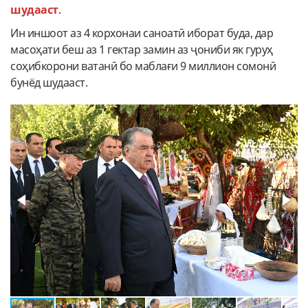
шудааст
.
Ин иншоот аз 4 корхонаи саноатӣ иборат буда, дар
масоҳати беш аз 1 гектар замин аз ҷониби як гуруҳ
соҳибкорони ватанӣ бо маблағи 9 миллион сомонӣ
бунёд шудааст.