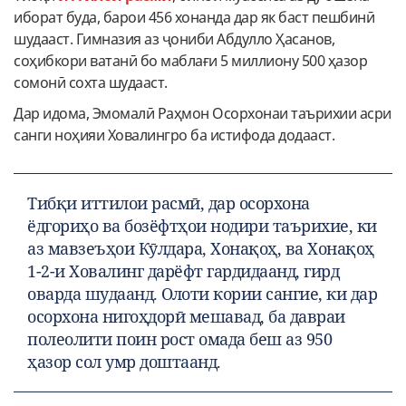
иборат буда, барои 456 хонанда дар як баст пешбинӣ
шудааст. Гимназия аз ҷониби Абдулло Ҳасанов,
соҳибкори ватанӣ бо маблағи 5 миллиону 500 ҳазор
сомонӣ сохта шудааст.
Дар идома, Эмомалӣ Раҳмон Осорхонаи таърихии асри
санги ноҳияи Ховалингро ба истифода додааст.
Тибқи иттилои расмӣ, дар осорхона
ёдгориҳо ва бозёфтҳои нодири таърихие, ки
аз мавзеъҳои Кӯлдара, Хонақоҳ, ва Хонақоҳ
1-2-и Ховалинг дарёфт гардидаанд, гирд
оварда шудаанд. Олоти кории сангие, ки дар
осорхона нигоҳдорӣ мешавад, ба давраи
полеолити поин рост омада беш аз 950
ҳазор сол умр доштаанд.