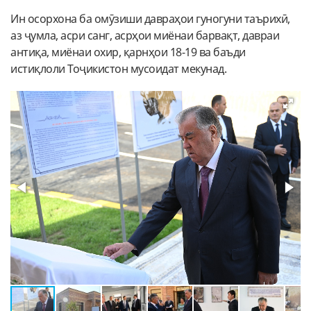
Ин осорхона ба омӯзиши давраҳои гуногуни таърихӣ,
аз ҷумла, асри санг, асрҳои миёнаи барвақт, давраи
антиқа, миёнаи охир, қарнҳои 18-19 ва баъди
истиқлоли Тоҷикистон мусоидат мекунад.