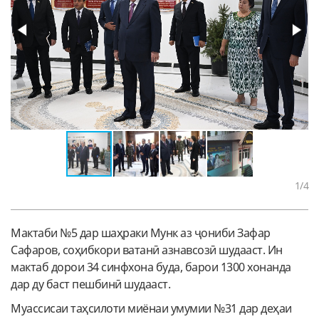
1
/4
Мактаби №5 дар шаҳраки Мунк аз ҷониби Зафар
Сафаров, соҳибкори ватанӣ азнавсозӣ шудааст. Ин
мактаб дорои 34 синфхона буда, барои 1300 хонанда
дар ду баст пешбинӣ шудааст.
Муассисаи таҳсилоти миёнаи умумии №31 дар деҳаи