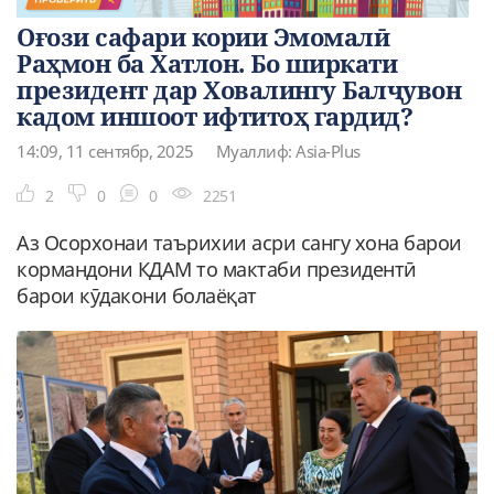
Оғози сафари кории Эмомалӣ
Раҳмон ба Хатлон. Бо ширкати
президент дар Ховалингу Балҷувон
кадом иншоот ифтитоҳ гардид?
14:09, 11 сентябр, 2025
Муаллиф: Asia-Plus
2
0
0
2251
Аз Осорхонаи таърихии асри сангу хона барои
кормандони КДАМ то мактаби президентӣ
барои кӯдакони болаёқат