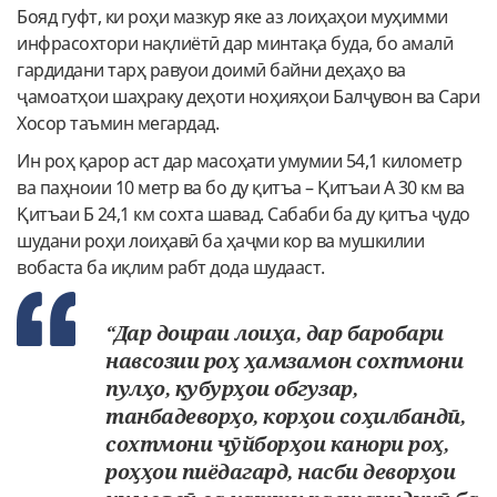
Бояд гуфт, ки роҳи мазкур яке аз лоиҳаҳои муҳимми
инфрасохтори нақлиётӣ дар минтақа буда, бо амалӣ
гардидани тарҳ равуои доимӣ байни деҳаҳо ва
ҷамоатҳои шаҳраку деҳоти ноҳияҳои Балҷувон ва Сари
Хосор таъмин мегардад.
Ин роҳ қарор аст дар масоҳати умумии 54,1 километр
ва паҳноии 10 метр ва бо ду қитъа – Қитъаи А 30 км ва
Қитъаи Б 24,1 км сохта шавад. Сабаби ба ду қитъа ҷудо
шудани роҳи лоиҳавӣ ба ҳаҷми кор ва мушкилии
вобаста ба иқлим рабт дода шудааст.
“Дар доираи лоиҳа, дар баробари
навсозии роҳ ҳамзамон сохтмони
пулҳо, қубурҳои обгузар,
танбадеворҳо, корҳои соҳилбандӣ,
сохтмони ҷӯйборҳои канори роҳ,
роҳҳои пиёдагард, насби деворҳои