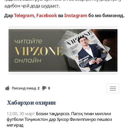
адибон ҷой дода шудааст.
Дар
Telegram
,
Facebook
ва
Instagram
бо мо бимонед.
Писанд омад
2
0
Toggle
navigat
Хабарҳои охирин
12:00, 30 март
Бозии тақдирсоз. Пагоҳ тими миллии
футболи Тоҷикистон дар Ҳисор Филиппинро пешвоз
мегирад