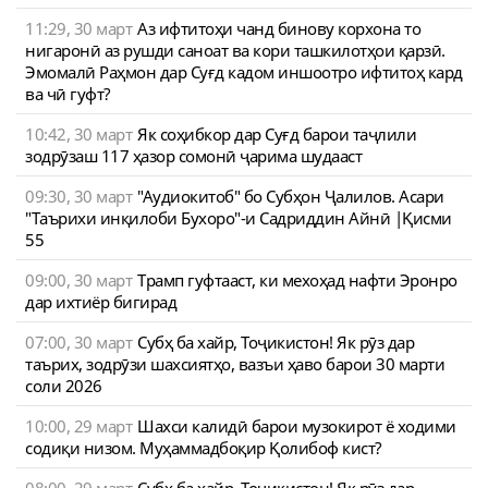
11:29, 30 март
Аз ифтитоҳи чанд бинову корхона то
нигаронӣ аз рушди саноат ва кори ташкилотҳои қарзӣ.
Эмомалӣ Раҳмон дар Суғд кадом иншоотро ифтитоҳ кард
ва чӣ гуфт?
10:42, 30 март
Як соҳибкор дар Суғд барои таҷлили
зодрӯзаш 117 ҳазор сомонӣ ҷарима шудааст
09:30, 30 март
"Аудиокитоб" бо Субҳон Ҷалилов. Асари
"Таърихи инқилоби Бухоро"-и Садриддин Айнӣ |Қисми
55
09:00, 30 март
Трамп гуфтааст, ки мехоҳад нафти Эронро
дар ихтиёр бигирад
07:00, 30 март
Субҳ ба хайр, Тоҷикистон! Як рӯз дар
таърих, зодрӯзи шахсиятҳо, вазъи ҳаво барои 30 марти
соли 2026
10:00, 29 март
Шахси калидӣ барои музокирот ё ходими
содиқи низом. Муҳаммадбоқир Қолибоф кист?
08:00, 29 март
Субҳ ба хайр, Тоҷикистон! Як рӯз дар