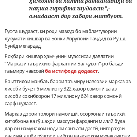
ҳимоявӣ ва хатти равшанидиҳӣ ба
нақша гирифта шудааст”,-
омадааст дар хабари матбуот.
Гуфта шудааст, ки роҳи мазкур бо маблағгузории
ҳукумати кишвар ва Бонки Аврупоии Таҷдид ва Рушд
бунёд мегардад.
Роҳбари кишвар ҳамчунин муассисаи давлатии
“Маркази таърихию фарҳангии Балҷувон”-ро баъди
таъмиру навсозӣ
ба истифода додааст
.
Ба иттилои манбаъ барои таъмиру навсозии марказ аз
ҳисоби буҷет 6 миллиону 322 ҳазор сомонӣ ва аз
ҳисоби соҳибкорон 17 миллиону 624 ҳазор сомонӣ
сарф шудааст.
Марказ дорои толори намоишӣ, осорхонаи таърихӣ,
китобхона ва гӯшаҳои махсуси фарҳанги миллӣ буда
дар он намунаҳои нодири санъати дастӣ, нигораҳои
қадимӣ, ашёи рӯзгори ниёгон ва асарҳои муҳаққиқону