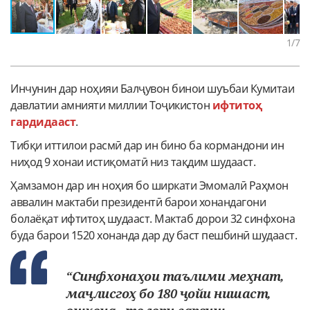
1
/7
Инчунин дар ноҳияи Балҷувон бинои шуъбаи Кумитаи
давлатии амнияти миллии Тоҷикистон
ифтитоҳ
гардидааст
.
Тибқи иттилои расмӣ дар ин бино ба кормандони ин
ниҳод 9 хонаи истиқоматӣ низ тақдим шудааст.
Ҳамзамон дар ин ноҳия бо ширкати Эмомалӣ Раҳмон
аввалин мактаби президентӣ барои хонандагони
болаёқат ифтитоҳ шудааст. Мактаб дорои 32 синфхона
буда барои 1520 хонанда дар ду баст пешбинӣ шудааст.
“Синфхонаҳои таълими меҳнат,
маҷлисгоҳ бо 180 ҷойи нишаст,