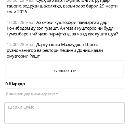
таърих, зодрӯзи шахсиятҳо, вазъи ҳаво барои 29 марти
соли 2026
16:00, 28 март
Аз оғози кушторҳои пайдарпай дар
Конибодом ду сол гузашт. Ангезаи кушторҳо чӣ буду
гумонбарон чӣ ҷазо гирифтанд ва чанд кас кушта шуд?
15:00, 28 март
Даргузашти Маҳмудхон Шоев,
рӯзноманигор ва ректори пешини Донишкадаи
омӯзгории Рашт
КУЛЛИ АХБОР
0 Шарҳҳо
Инъикоси дар шакли дарахт