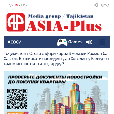
Ру
/
Тҷ
/
En
/
Вуруд
Games
АСОСӢ
Toggle
naviga
Тоҷикистон / Оғози сафари кории Эмомалӣ Раҳмон ба
Хатлон. Бо ширкати президент дар Ховалингу Балҷувон
кадом иншоот ифтитоҳ гардид?