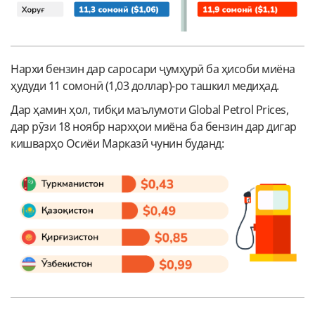
Нархи бензин дар саросари ҷумҳурӣ ба ҳисоби миёна
ҳудуди 11 сомонӣ (1,03 доллар)-ро ташкил медиҳад.
Дар ҳамин ҳол, тибқи маълумоти Global Petrol Prices,
дар рӯзи 18 ноябр нархҳои миёна ба бензин дар дигар
кишварҳо Осиёи Марказӣ чунин буданд: