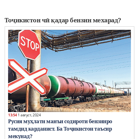
Тоҷикистон чӣ қадар бензин мехарад?
13:54
1 август, 2024
Русия муҳлати манъи содироти бензинро
тамдид карданист. Ба Тоҷикистон таъсир
мекунад?