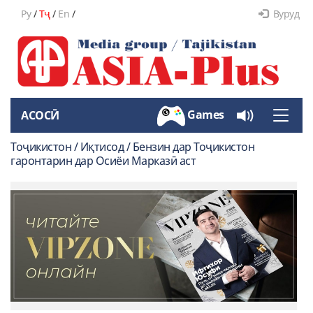
Ру
/
Тҷ
/
En
/
Вуруд
Games
АСОСӢ
Toggle
naviga
Тоҷикистон / Иқтисод / Бензин дар Тоҷикистон
гаронтарин дар Осиёи Марказӣ аст