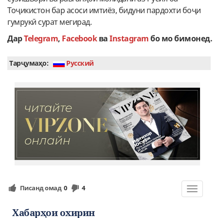
Тоҷикистон бар асоси имтиёз, бидуни пардохти боҷи
гумрукӣ сурат мегирад.
Дар
Telegram
,
Facebook
ва
Instagram
бо мо бимонед.
Тарҷумаҳо:
Руcский
Писанд омад
0
4
Toggle
navigat
Хабарҳои охирин