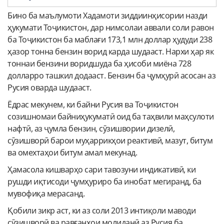
Бино ба маълумоти Хадамоти зиддиинҳисории назди
ҳукумати Тоҷикистон, дар нимсолаи аввали соли равон
ба Тоҷикистон ба маблағи 173,1 млн доллар ҳудуди 238
ҳазор тонна бензин ворид карда шудааст. Нархи ҳар як
тоннаи бензини воридшуда ба ҳисоби миёна 728
долларро ташкил додааст. Бензин ба ҷумҳурӣ асосан аз
Русия оварда шудааст.
Ёдрас мекунем, ки байни Русия ва Тоҷикистон
созишномаи байниҳукуматӣ оид ба таҳвили маҳсулоти
нафтӣ, аз ҷумла бензин, сӯзишвории дизелӣ,
сӯзишворӣ барои муҳаррикҳои реактивӣ, мазут, битум
ва омехтаҳои битум амал мекунад.
Ҳамасола кишварҳо сари тавозуни индикативӣ, ки
рушди иқтисоди ҷумҳуриро ба инобат мегиранд, ба
мувофиқа мерасанд.
Қобили зикр аст, ки аз соли 2013 интиқоли маводи
сӯзишворӣ ва равғанҳои молиданӣ аз Русия ба