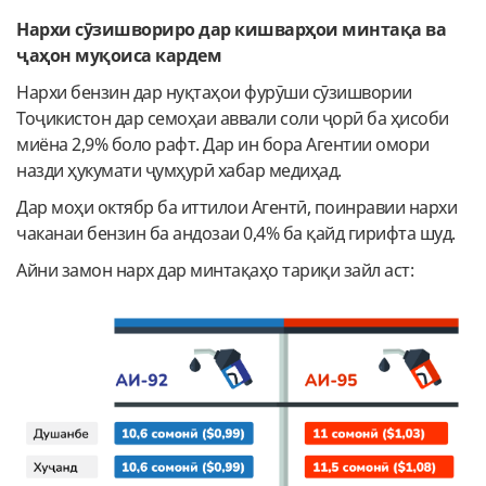
Нархи сӯзишвориро дар кишварҳои минтақа ва
ҷаҳон муқоиса кардем
Нархи бензин дар нуқтаҳои фурӯши сӯзишвории
Тоҷикистон дар семоҳаи аввали соли ҷорӣ ба ҳисоби
миёна 2,9% боло рафт. Дар ин бора Агентии омори
назди ҳукумати ҷумҳурӣ хабар медиҳад.
Дар моҳи октябр ба иттилои Агентӣ, поинравии нархи
чаканаи бензин ба андозаи 0,4% ба қайд гирифта шуд.
Айни замон нарх дар минтақаҳо тариқи зайл аст: