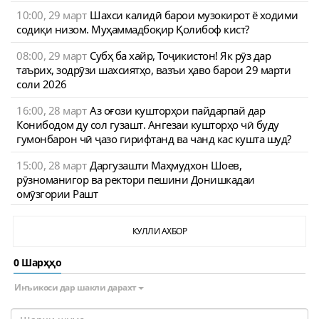
10:00, 29 март
Шахси калидӣ барои музокирот ё ходими
содиқи низом. Муҳаммадбоқир Қолибоф кист?
08:00, 29 март
Субҳ ба хайр, Тоҷикистон! Як рӯз дар
таърих, зодрӯзи шахсиятҳо, вазъи ҳаво барои 29 марти
соли 2026
16:00, 28 март
Аз оғози кушторҳои пайдарпай дар
Конибодом ду сол гузашт. Ангезаи кушторҳо чӣ буду
гумонбарон чӣ ҷазо гирифтанд ва чанд кас кушта шуд?
15:00, 28 март
Даргузашти Маҳмудхон Шоев,
рӯзноманигор ва ректори пешини Донишкадаи
омӯзгории Рашт
КУЛЛИ АХБОР
0 Шарҳҳо
Инъикоси дар шакли дарахт