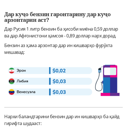
Дар куҷо бензин гаронтарину дар куҷо
арзонтарин аст?
Дар Русия 1 литр бензин ба ҳисоби миёна 0,59 доллар
ва дар Афғонистони ҳамсоя - 0,89 доллар нарх дорад.
Бензин аз ҳама арзонтар дар ин кишварҳо фурӯхта
мешавад:
Нархи баландтарини бензин дар ин кишварҳо ба қайд
гирифта шудааст: