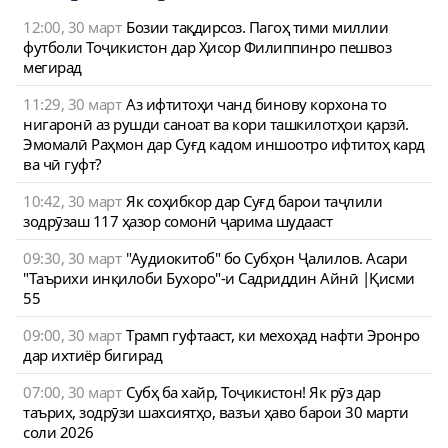
12:00, 30 март
Бозии тақдирсоз. Пагоҳ тими миллии
футболи Тоҷикистон дар Ҳисор Филиппинро пешвоз
мегирад
11:29, 30 март
Аз ифтитоҳи чанд бинову корхона то
нигаронӣ аз рушди саноат ва кори ташкилотҳои қарзӣ.
Эмомалӣ Раҳмон дар Суғд кадом иншоотро ифтитоҳ кард
ва чӣ гуфт?
10:42, 30 март
Як соҳибкор дар Суғд барои таҷлили
зодрӯзаш 117 ҳазор сомонӣ ҷарима шудааст
09:30, 30 март
"Аудиокитоб" бо Субҳон Ҷалилов. Асари
"Таърихи инқилоби Бухоро"-и Садриддин Айнӣ |Қисми
55
09:00, 30 март
Трамп гуфтааст, ки мехоҳад нафти Эронро
дар ихтиёр бигирад
07:00, 30 март
Субҳ ба хайр, Тоҷикистон! Як рӯз дар
таърих, зодрӯзи шахсиятҳо, вазъи ҳаво барои 30 марти
соли 2026