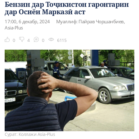
Бензин дар Тоҷикистон гаронтарин
дар Осиёи Марказӣ аст
17:00, 6 декабр, 2024
Муаллиф: Пайрав Чоршанбиев,
Asia-Plus
0
4
0
6115
Сурат: Коллажи Asia-Plus