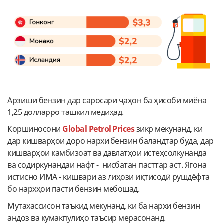
Арзиши бензин дар саросари ҷаҳон ба ҳисоби миёна
1,25 долларро ташкил медиҳад.
Коршиносони
Global Petrol Prices
зикр мекунанд, ки
дар кишварҳои доро нархи бензин баландтар буда, дар
кишварҳои камбизоат ва давлатҳои истеҳсолкунанда
ва содиркунандаи нафт - нисбатан пасттар аст. Ягона
истисно ИМА - кишвари аз лиҳози иқтисодӣ рушдёфта
бо нархҳои пасти бензин мебошад.
Мутахассисон таъкид мекунанд, ки ба нархи бензин
андоз ва кумакпулиҳо таъсир мерасонанд.