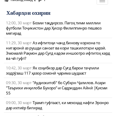
Toggle
navigat
Хабарҳои охирин
12:00, 30 март
Бозии тақдирсоз. Пагоҳ тими миллии
футболи Тоҷикистон дар Ҳисор Филиппинро пешвоз
мегирад
11:29, 30 март
Аз ифтитоҳи чанд бинову корхона то
нигаронӣ аз рушди саноат ва кори ташкилотҳои қарзӣ.
Эмомалӣ Раҳмон дар Суғд кадом иншоотро ифтитоҳ кард
ва чӣ гуфт?
10:42, 30 март
Як соҳибкор дар Суғд барои таҷлили
зодрӯзаш 117 ҳазор сомонӣ ҷарима шудааст
09:30, 30 март
"Аудиокитоб" бо Субҳон Ҷалилов. Асари
"Таърихи инқилоби Бухоро"-и Садриддин Айнӣ |Қисми
55
09:00, 30 март
Трамп гуфтааст, ки мехоҳад нафти Эронро
дар ихтиёр бигирад