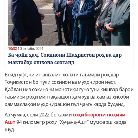
10:32
10 октябр, 2024
Ба ҷойи ҳаҷ. Сокинони Шаҳристон роҳ ва дар
мактабҳо ошхона сохтанд
Бояд гуфт, ки ин аввалин ҳолати таъмири роҳ дар
Тоҷикистон бо пули сокинон ва муҳоҷирон нест.
Қаблан низ сокинони манотиқи гуногуни кишвар барои
таъмири роҳи минтақаашон ҳам худ ва ҳам аз ҳисоби
ҳаммаллаҳои муҳоҷирашон пул ҷамъ карда буданд.
Аз ҷумла, соли 2022 бо саҳми
соҳибкорони ноҳияи
Ашт
94 километр роҳи “Хуҷанд-Ашт” мумфарш карда
шуд.