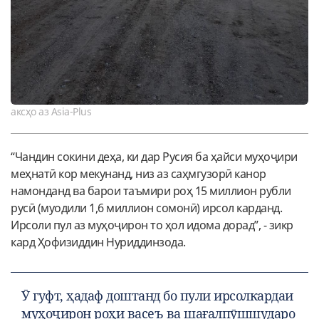
аксҳо аз Asia-Plus
“Чандин сокини деҳа, ки дар Русия ба ҳайси муҳоҷири
меҳнатӣ кор мекунанд, низ аз саҳмгузорӣ канор
намонданд ва барои таъмири роҳ 15 миллион рубли
русӣ (муодили 1,6 миллион сомонӣ) ирсол карданд.
Ирсоли пул аз муҳоҷирон то ҳол идома дорад”, - зикр
кард Ҳофизиддин Нуриддинзода.
Ӯ гуфт, ҳадаф доштанд бо пули ирсолкардаи
муҳоҷирон роҳи васеъ ва шағалпӯшшударо