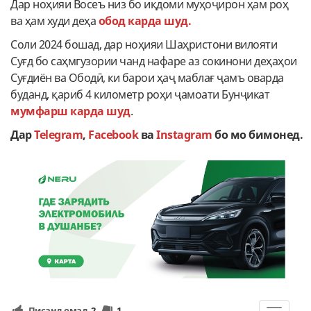
Дар ноҳияи Восеъ низ бо иқдоми муҳоҷирон ҳам роҳ
ва ҳам худи деҳа
обод карда шуд.
Соли 2024 бошад, дар ноҳияи Шаҳристони вилояти
Суғд бо саҳмгузории чанд нафаре аз сокинони деҳаҳои
Суғдиён ва Ободӣ, ки барои ҳаҷ маблағ ҷамъ оварда
буданд, қариб 4 километр роҳи ҷамоати Бунҷикат
мумфарш карда шуд
.
Дар
Telegram
,
Facebook
ва
Instagram
бо мо бимонед.
Писанд омад
2
1