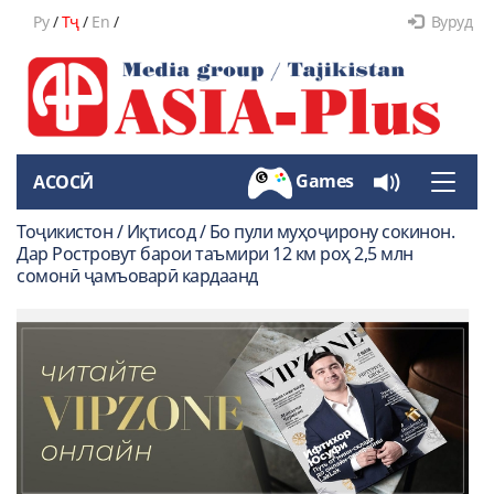
Ру
/
Тҷ
/
En
/
Вуруд
Games
АСОСӢ
Toggle
naviga
Тоҷикистон / Иқтисод / Бо пули муҳоҷирону сокинон.
Дар Ростровут барои таъмири 12 км роҳ 2,5 млн
сомонӣ ҷамъоварӣ кардаанд