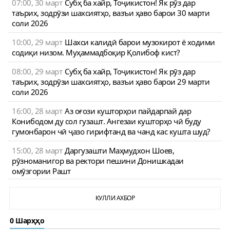
07:00, 30 март
Субҳ ба хайр, Тоҷикистон! Як рӯз дар
таърих, зодрӯзи шахсиятҳо, вазъи ҳаво барои 30 марти
соли 2026
10:00, 29 март
Шахси калидӣ барои музокирот ё ходими
содиқи низом. Муҳаммадбоқир Қолибоф кист?
08:00, 29 март
Субҳ ба хайр, Тоҷикистон! Як рӯз дар
таърих, зодрӯзи шахсиятҳо, вазъи ҳаво барои 29 марти
соли 2026
16:00, 28 март
Аз оғози кушторҳои пайдарпай дар
Конибодом ду сол гузашт. Ангезаи кушторҳо чӣ буду
гумонбарон чӣ ҷазо гирифтанд ва чанд кас кушта шуд?
15:00, 28 март
Даргузашти Маҳмудхон Шоев,
рӯзноманигор ва ректори пешини Донишкадаи
омӯзгории Рашт
КУЛЛИ АХБОР
0 Шарҳҳо