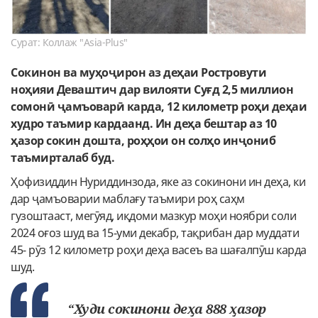
Сурат: Коллаж "Asia-Plus"
Сокинон ва муҳоҷирон аз деҳаи Ростровути
ноҳияи Деваштич дар вилояти Суғд 2,5 миллион
сомонӣ ҷамъоварӣ карда, 12 километр роҳи деҳаи
худро таъмир кардаанд. Ин деҳа бештар аз 10
ҳазор сокин дошта, роҳҳои он солҳо инҷониб
таъмирталаб буд.
Ҳофизиддин Нуриддинзода, яке аз сокинони ин деҳа, ки
дар ҷамъоварии маблағу таъмири роҳ саҳм
гузоштааст, мегӯяд, иқдоми мазкур моҳи ноябри соли
2024 оғоз шуд ва 15-уми декабр, тақрибан дар муддати
45- рӯз 12 километр роҳи деҳа васеъ ва шағалпӯш карда
шуд.
“Худи сокинони деҳа 888 ҳазор