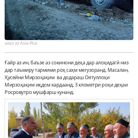
акҳо аз Asia-Plus
Ғайр аз ин, баъзе аз сокинони деҳа дар алоҳидагӣ низ
дар таъмиру тармими роҳ саҳм мегузоранд. Масалан,
Ҳусейни Мирзоҳақим ва додараш Оятуллоҳи
Мирзоҳақим иқдом кардаанд, 3 клометри роҳи деҳаи
Росровутро мушфарш кунанд.