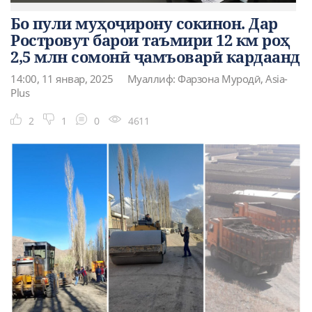
Бо пули муҳоҷирону сокинон. Дар
Ростровут барои таъмири 12 км роҳ
2,5 млн сомонӣ ҷамъоварӣ кардаанд
14:00, 11 январ, 2025
Муаллиф: Фарзона Муродӣ, Asia-
Plus
2
1
0
4611