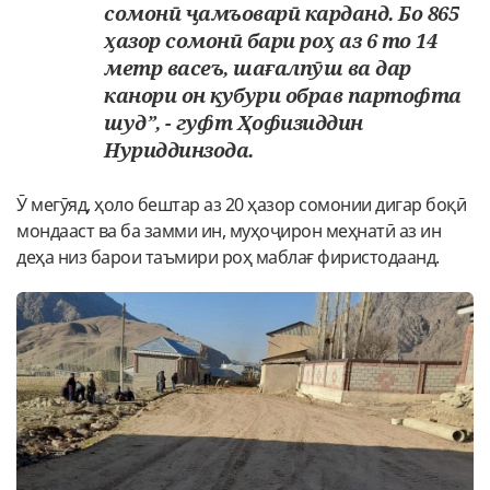
сомонӣ ҷамъоварӣ карданд. Бо 865
ҳазор сомонӣ бари роҳ аз 6 то 14
метр васеъ, шағалпӯш ва дар
канори он қубури обрав партофта
шуд”, - гуфт Ҳофизиддин
Нуриддинзода.
Ӯ мегӯяд, ҳоло бештар аз 20 ҳазор сомонии дигар боқӣ
мондааст ва ба замми ин, муҳоҷирон меҳнатӣ аз ин
деҳа низ барои таъмири роҳ маблағ фиристодаанд.