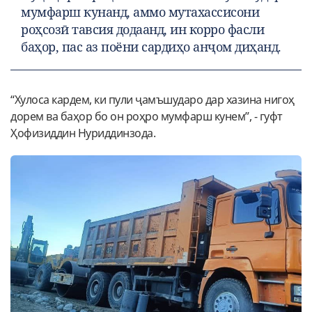
мумфарш кунанд, аммо мутахассисони
роҳсозӣ тавсия додаанд, ин корро фасли
баҳор, пас аз поёни сардиҳо анҷом диҳанд.
“Хулоса кардем, ки пули ҷамъшударо дар хазина нигоҳ
дорем ва баҳор бо он роҳро мумфарш кунем”, - гуфт
Ҳофизиддин Нуриддинзода.