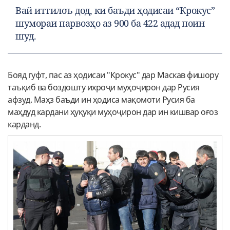
Вай иттилоъ дод, ки баъди ҳодисаи “Крокус”
шумораи парвозҳо аз 900 ба 422 адад поин
шуд.
Бояд гуфт, пас аз ҳодисаи "Крокус" дар Маскав фишору
таъқиб ва боздошту ихроҷи муҳоҷирон дар Русия
афзуд. Маҳз баъди ин ҳодиса мақомоти Русия ба
маҳдуд кардани ҳуқуқи муҳоҷирон дар ин кишвар оғоз
карданд.