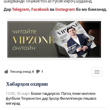
шаҳрванди Тоҷикистон аз Русия ихроҷ шудаанд.
Дар
Telegram
,
Facebook
ва
Instagram
бо мо бимонед.
Писанд омад
0
1
Toggle
navigat
Хабарҳои охирин
12:00, 30 март
Бозии тақдирсоз. Пагоҳ тими миллии
футболи Тоҷикистон дар Ҳисор Филиппинро пешвоз
мегирад