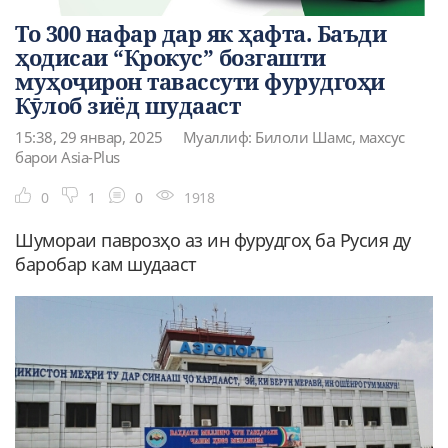
То 300 нафар дар як ҳафта. Баъди
ҳодисаи “Крокус” бозгашти
муҳоҷирон тавассути фурудгоҳи
Кӯлоб зиёд шудааст
15:38, 29 январ, 2025
Муаллиф: Билоли Шамс, махсус
барои Asia-Plus
0
1
0
1918
Шумораи паврозҳо аз ин фурудгоҳ ба Русия ду
баробар кам шудааст