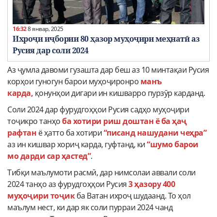
16:32
8 январ, 2025
Ихроҷи иҷбории 80 ҳазор муҳоҷири меҳнатӣ аз
Русия дар соли 2024
Аз ҷумла давоми гузашта дар беш аз 10 минтақаи Русия
корҳои гуногун барои муҳоҷиронро
манъ
карда,
қонунҳои дигари ин кишварро пурзӯр карданд.
Соли 2024 дар фурудгоҳҳои Русия садҳо муҳоҷири
тоҷикро танҳо
ба хотири риш доштан ё ба ҳаҷ
рафтан
ё ҳатто ба хотири
“писанд нашудани чеҳра”
аз ин кишвар хориҷ карда, гуфтанд, ки
“шумо барои
мо дарди сар ҳастед”
.
Тибқи маълумоти расмӣ, дар нимсолаи аввали соли
2024 танҳо аз фурудгоҳҳои Русия
3 ҳазору 400
муҳоҷири тоҷик
ба Ватан ихроҷ шудаанд. То ҳол
маълум нест, ки дар як соли пурраи 2024 чанд