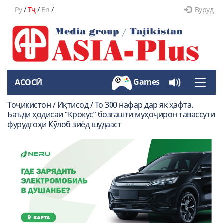
Ру
/
Тҷ
/
En
/
Вуруд
Games
АСОСӢ
Toggle
naviga
Тоҷикистон / Иқтисод / То 300 нафар дар як ҳафта.
Баъди ҳодисаи “Крокус” бозгашти муҳоҷирон тавассути
фурудгоҳи Кӯлоб зиёд шудааст