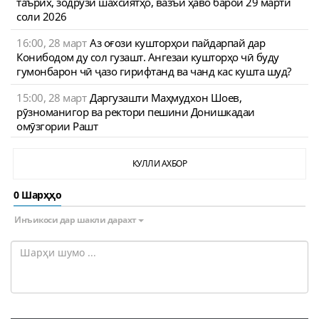
таърих, зодрӯзи шахсиятҳо, вазъи ҳаво барои 29 марти
соли 2026
16:00, 28 март
Аз оғози кушторҳои пайдарпай дар
Конибодом ду сол гузашт. Ангезаи кушторҳо чӣ буду
гумонбарон чӣ ҷазо гирифтанд ва чанд кас кушта шуд?
15:00, 28 март
Даргузашти Маҳмудхон Шоев,
рӯзноманигор ва ректори пешини Донишкадаи
омӯзгории Рашт
КУЛЛИ АХБОР
0 Шарҳҳо
Инъикоси дар шакли дарахт