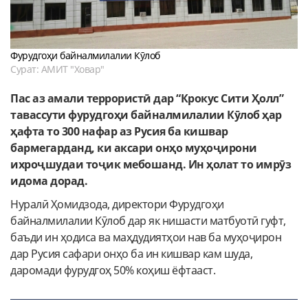
Фурудгоҳи байналмилалии Кӯлоб
Сурат: АМИТ "Ховар"
Пас аз амали террористӣ дар “Крокус Сити Ҳолл”
тавассути фурудгоҳи байналмилалии Кӯлоб ҳар
ҳафта то 300 нафар аз Русия ба кишвар
бармегарданд, ки аксари онҳо муҳоҷирони
ихроҷшудаи тоҷик мебошанд. Ин ҳолат то имрӯз
идома дорад.
Нуралӣ Ҳомидзода, директори Фурудгоҳи
байналмилалии Кӯлоб дар як нишасти матбуотӣ гуфт,
баъди ин ҳодиса ва маҳдудиятҳои нав ба муҳоҷирон
дар Русия сафари онҳо ба ин кишвар кам шуда,
даромади фурудгоҳ 50% коҳиш ёфтааст.