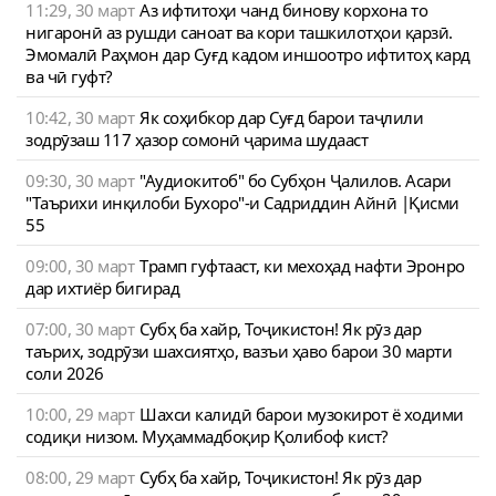
11:29, 30 март
Аз ифтитоҳи чанд бинову корхона то
нигаронӣ аз рушди саноат ва кори ташкилотҳои қарзӣ.
Эмомалӣ Раҳмон дар Суғд кадом иншоотро ифтитоҳ кард
ва чӣ гуфт?
10:42, 30 март
Як соҳибкор дар Суғд барои таҷлили
зодрӯзаш 117 ҳазор сомонӣ ҷарима шудааст
09:30, 30 март
"Аудиокитоб" бо Субҳон Ҷалилов. Асари
"Таърихи инқилоби Бухоро"-и Садриддин Айнӣ |Қисми
55
09:00, 30 март
Трамп гуфтааст, ки мехоҳад нафти Эронро
дар ихтиёр бигирад
07:00, 30 март
Субҳ ба хайр, Тоҷикистон! Як рӯз дар
таърих, зодрӯзи шахсиятҳо, вазъи ҳаво барои 30 марти
соли 2026
10:00, 29 март
Шахси калидӣ барои музокирот ё ходими
содиқи низом. Муҳаммадбоқир Қолибоф кист?
08:00, 29 март
Субҳ ба хайр, Тоҷикистон! Як рӯз дар