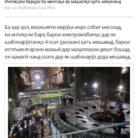
Интиқоли барқро ба минтақа ва маҳаллҳо қатъ мекунанд
Акс аз бойгонии Asia-Plus
Ба ҳар ҳол, воқеъияти имрӯза инро собит месозад,
ки интиқоли барқ барои электромобилҳо дар як
шабонарӯзтанҳо 4 соат (расман) қатъ мешавад, барои
истеъмолгарони маишӣ дар маҳаллаҳои деҳот бошад,
он ҳамагӣ чанд соате дар як шабонарӯз дода мешавад.