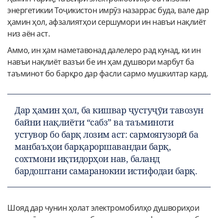
энергетикии Тоҷикистон имрӯз назаррас буда, вале дар
ҳамин ҳол, афзалиятҳои сершумори ин навъи нақлиёт
низ аён аст.
Аммо, ин ҳам наметавонад далелеро рад кунад, ки ин
навъи нақлиёт вазъи бе ин ҳам душвори марбут ба
таъминот бо барқро дар фасли сармо мушкилтар кард.
Дар ҳамин ҳол, ба кишвар ҷустуҷӯи тавозун
байни нақлиёти “сабз” ва таъминоти
устувор бо барқ лозим аст: сармоягузорӣ ба
манбаъҳои барқароршавандаи барқ,
сохтмони иқтидорҳои нав, баланд
бардоштани самаранокии истифодаи барқ.
Шояд дар чунин ҳолат электромобилҳо душвориҳои