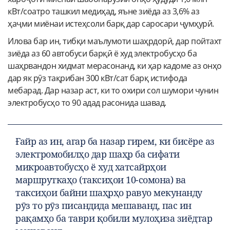
кВт/соатро ташкил медиҳад, яъне зиёда аз 3,6% аз
ҳаҷми миёнаи истеҳсоли барқ дар саросари ҷумҳурӣ.
Илова бар ин, тибқи маълумоти шаҳрдорӣ, дар пойтахт
зиёда аз 60 автобуси барқӣ ё худ электробусҳо ба
шаҳрвандон хидмат мерасонанд, ки ҳар кадоме аз онҳо
дар як рӯз тақрибан 300 кВт/сат барқ истифода
мебарад. Дар назар аст, ки то охири сол шумори чунин
электробусҳо то 90 адад расонида шавад.
Ғайр аз ин, агар ба назар гирем, ки бисёре аз
электромобилҳо дар шаҳр ба сифати
микроавтобусҳо ё худ хатсайрҳои
маршруткаҳо (таксиҳои 10-сомона) ва
таксиҳои байни шаҳрҳо равуо мекунанду
рӯз то рӯз писандида мешаванд, пас ин
рақамҳо ба таври қобили мулоҳиза зиёдтар