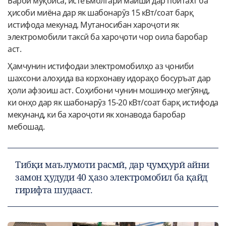
Барои муқоиса, истеъмолгари маишӣ дар пойтахт ба
ҳисоби миёна дар як шабонарӯз 15 кВт/соат барқ
истифода мекунад. Мутаносибан хароҷоти як
электромобили таксӣ ба хароҷоти чор оила баробар
аст.
Ҳамчунин истифодаи электромобилҳо аз ҷониби
шахсони алоҳида ва корхонаву идораҳо босуръат дар
ҳоли афзоиш аст. Соҳибони чунин мошинҳо мегӯянд,
ки онҳо дар як шабонарӯз 15-20 кВт/соат барқ истифода
мекунанд, ки ба хароҷоти як хонавода баробар
мебошад.
Тибқи маълумоти расмӣ, дар ҷумҳурӣ айни
замон ҳудуди 40 ҳазо электромобил ба қайд
гирифта шудааст.