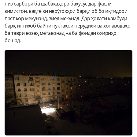
низ сарборӣ ба шабакаҳоро бахусус дар фасли
зимистон, вақте ки нерӯгоҳҳои барқи об бо иқтидори
паст кор мекунанд, зиёд мекунад. Дар ҳолати камбуди
барқ интихоб байни нуқтаҳои нерӯдиҳӣ ва хонаводаҳо
ба таври возеҳ метавонад на ба фоидаи охириҳо
бошад.