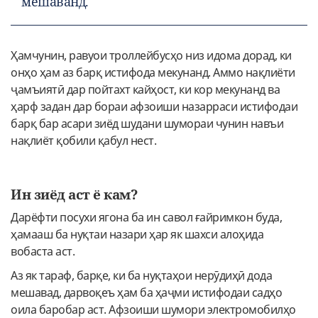
мешаванд.
Ҳамчунин, равуои троллейбусҳо низ идома дорад, ки
онҳо ҳам аз барқ истифода мекунанд. Аммо нақлиёти
ҷамъиятӣ дар пойтахт кайҳост, ки кор мекунанд ва
ҳарф задан дар бораи афзоиши назарраси истифодаи
барқ бар асари зиёд шудани шумораи чунин навъи
нақлиёт қобили қабул нест.
Ин зиёд аст ё кам?
Дарёфти посухи ягона ба ин савол ғайримкон буда,
ҳамааш ба нуқтаи назари ҳар як шахси алоҳида
вобаста аст.
Аз як тараф, барқе, ки ба нуқтаҳои нерӯдиҳӣ дода
мешавад, дарвоқеъ ҳам ба ҳаҷми истифодаи садҳо
оила баробар аст. Афзоиши шумори электромобилҳо