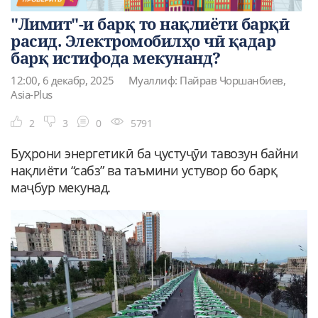
"Лимит"-и барқ то нақлиёти барқӣ
расид. Электромобилҳо чӣ қадар
барқ истифода мекунанд?
12:00, 6 декабр, 2025
Муаллиф: Пайрав Чоршанбиев,
Asia-Plus
2
3
0
5791
Буҳрони энергетикӣ ба ҷустуҷӯи тавозун байни
нақлиёти “сабз” ва таъмини устувор бо барқ
маҷбур мекунад.