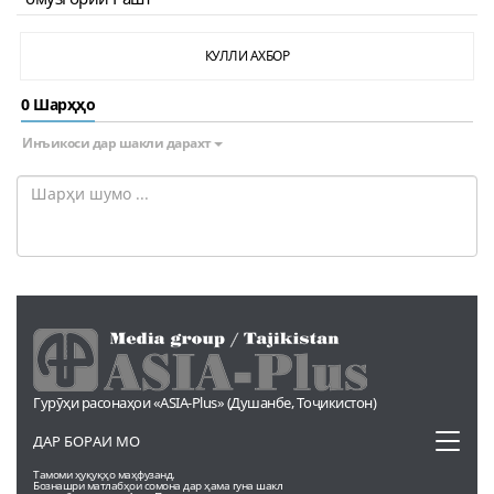
КУЛЛИ АХБОР
0 Шарҳҳо
Инъикоси дар шакли дарахт
Гурӯҳи расонаҳои «ASIA-Plus» (Душанбе, Тоҷикистон)
Toggl
ДАР БОРАИ МО
naviga
Тамоми ҳуқуқҳо маҳфузанд.
Бознашри матлабҳои сомона дар ҳама гуна шакл