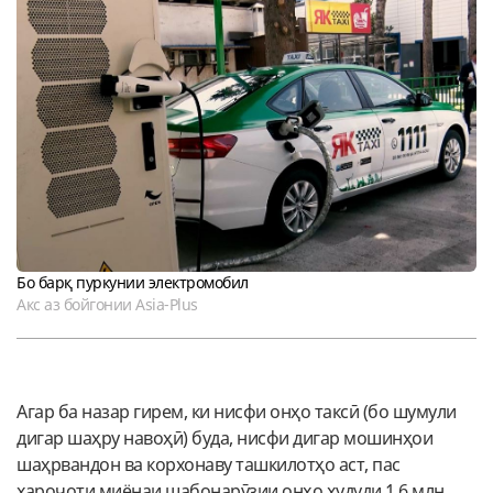
Бо барқ пуркунии электромобил
Акс аз бойгонии Asia-Plus
Агар ба назар гирем, ки нисфи онҳо таксӣ (бо шумули
дигар шаҳру навоҳӣ) буда, нисфи дигар мошинҳои
шаҳрвандон ва корхонаву ташкилотҳо аст, пас
хароҷоти миёнаи шабонарӯзии онҳо ҳудуди 1,6 млн