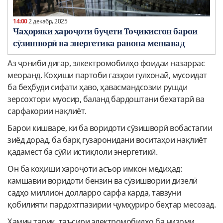
14:00
2 декабр, 2025
Чаҳоряки хароҷоти буҷети Тоҷикистон барои
сӯзишворӣ ва энергетика равона мешавад
Аз ҷониби дигар, элкектромобилҳо фоидаи назаррас
меоранд. Коҳиши партоби газҳои гулхонаӣ, мусоидат
ба беҳбуди сифати ҳаво, ҳавасмандсозии рушди
зерсохтори муосир, баланд бардоштани бехатарӣ ва
сарфакории нақлиёт.
Барои кишваре, ки ба воридоти сӯзишворӣ вобастагии
зиёд дорад, ба барқ гузаронидани воситаҳои нақлиёт
қадамест ба сӯйи истиқлоли энергетикӣ.
Он ба коҳиши хароҷоти асъор имкон медиҳад:
камшавии воридоти бензин ва сӯзишвории дизелӣ
садҳо миллион долларро сарфа карда, тавзуни
қобилияти пардохтпазирии ҷумҳуриро беҳтар месозад.
Ҳамин тариқ, таъсири электромобилҳо ба низоми