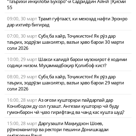
"Таърихи инқилоби Бухоро"-и Садриддин Айнӣ |Қисми
55
09:00, 30 март
Трамп гуфтааст, ки мехоҳад нафти Эронро
дар ихтиёр бигирад
07:00, 30 март
Субҳ ба хайр, Тоҷикистон! Як рӯз дар
таърих, зодрӯзи шахсиятҳо, вазъи ҳаво барои 30 марти
соли 2026
10:00, 29 март
Шахси калидӣ барои музокирот ё ходими
содиқи низом. Муҳаммадбоқир Қолибоф кист?
08:00, 29 март
Субҳ ба хайр, Тоҷикистон! Як рӯз дар
таърих, зодрӯзи шахсиятҳо, вазъи ҳаво барои 29 марти
соли 2026
16:00, 28 март
Аз оғози кушторҳои пайдарпай дар
Конибодом ду сол гузашт. Ангезаи кушторҳо чӣ буду
гумонбарон чӣ ҷазо гирифтанд ва чанд кас кушта шуд?
15:00, 28 март
Даргузашти Маҳмудхон Шоев,
рӯзноманигор ва ректори пешини Донишкадаи
омӯзгории Рашт