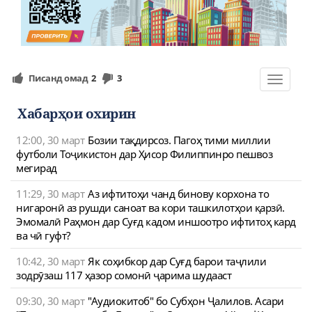
Писанд омад
2
3
Toggle
navigat
Хабарҳои охирин
12:00, 30 март
Бозии тақдирсоз. Пагоҳ тими миллии
футболи Тоҷикистон дар Ҳисор Филиппинро пешвоз
мегирад
11:29, 30 март
Аз ифтитоҳи чанд бинову корхона то
нигаронӣ аз рушди саноат ва кори ташкилотҳои қарзӣ.
Эмомалӣ Раҳмон дар Суғд кадом иншоотро ифтитоҳ кард
ва чӣ гуфт?
10:42, 30 март
Як соҳибкор дар Суғд барои таҷлили
зодрӯзаш 117 ҳазор сомонӣ ҷарима шудааст
09:30, 30 март
"Аудиокитоб" бо Субҳон Ҷалилов. Асари