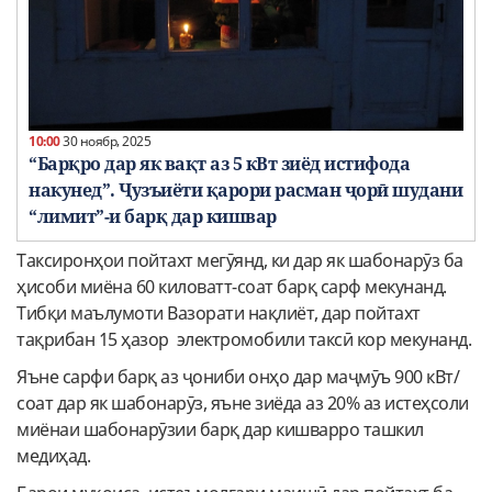
10:00
30 ноябр, 2025
“Барқро дар як вақт аз 5 кВт зиёд истифода
накунед”. Ҷузъиёти қарори расман ҷорӣ шудани
“лимит”-и барқ дар кишвар
Таксиронҳои пойтахт мегӯянд, ки дар як шабонарӯз ба
ҳисоби миёна 60 киловатт-соат барқ сарф мекунанд.
Тибқи маълумоти Вазорати нақлиёт, дар пойтахт
тақрибан 15 ҳазор электромобили таксӣ кор мекунанд.
Яъне сарфи барқ аз ҷониби онҳо дар маҷмӯъ 900 кВт/
соат дар як шабонарӯз, яъне зиёда аз 20% аз истеҳсоли
миёнаи шабонарӯзии барқ дар кишварро ташкил
медиҳад.