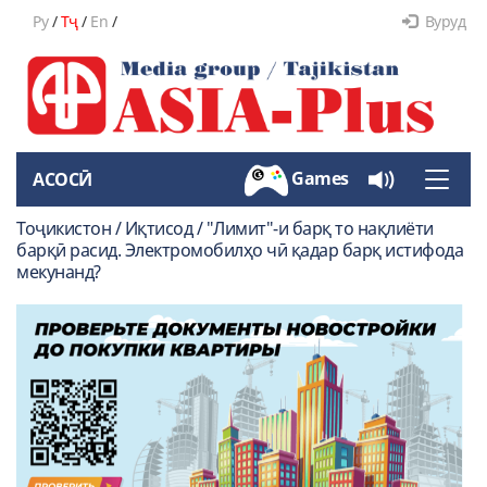
Ру
/
Тҷ
/
En
/
Вуруд
Games
АСОСӢ
Toggle
naviga
Тоҷикистон / Иқтисод / "Лимит"-и барқ то нақлиёти
барқӣ расид. Электромобилҳо чӣ қадар барқ истифода
мекунанд?