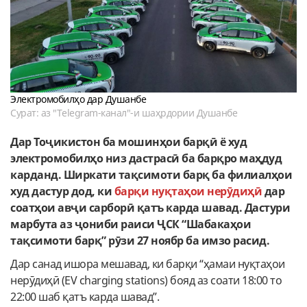
Электромобилҳо дар Душанбе
Сурат: аз "Telegram-канал"-и шаҳрдории Душанбе
Дар Тоҷикистон ба мошинҳои барқӣ ё худ
электромобилҳо низ дастрасӣ ба барқро маҳдуд
карданд. Ширкати тақсимоти барқ ба филиалҳои
худ дастур дод, ки
барқи нуқтаҳои нерӯдиҳӣ
дар
соатҳои авҷи сарборӣ қатъ карда шавад. Дастури
марбута аз ҷониби раиси ҶСК “Шабакаҳои
тақсимоти барқ” рӯзи 27 ноябр ба имзо расид.
Дар санад ишора мешавад, ки барқи “ҳамаи нуқтаҳои
нерӯдиҳӣ (EV charging stations) бояд аз соати 18:00 то
22:00 шаб қатъ карда шавад”.