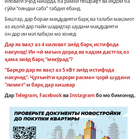
иловагӣ эҷод накарда, ба рамзи пешрафт ва иқдом ба
сӯйи “ояндаи сабз” табдил ёбанд.
Бештар, дар бораи маҳдудияти барқ ва талаби мақомот
аз аҳолӣ дар пайи шадидтар шудани маҳдудияти
он дар ин матлабҳои мо хонед:
Дар як вақт аз 4 киловат зиёд барқ истифода
накунед! Ин чӣ маъно дорад ва кадом дастгоҳ аз
ҳама зиёд барқ “мехӯрад”?
“Барқро дар як вақт аз 5 кВт зиёд истифода
накунед”. Ҷузъиёти қарори расман ҷорӣ шудани
“лимит”-и барқ дар кишвар
Дар
Telegram
,
Facebook
ва
Instagram
бо мо бимонед.