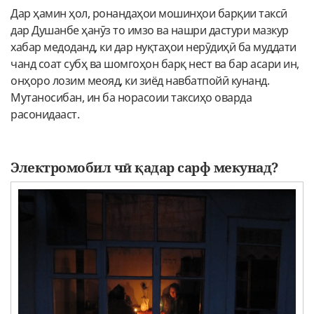
Дар ҳамин ҳол, ронандаҳои мошинҳои барқии таксӣ
дар Душанбе ҳанӯз то имзо ва нашри дастури мазкур
хабар медоданд, ки дар нуқтаҳои нерӯдиҳӣ ба муддати
чанд соат субҳ ва шомгоҳон барқ нест ва бар асари ин,
онҳоро лозим меояд, ки зиёд навбатпойӣ кунанд.
Мутаносибан, ин ба норасоии таксиҳо оварда
расонидааст.
Электромобил чӣ қадар сарф мекунад?