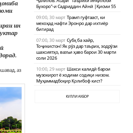
Ҷалилов. Асари "Таърихи инқилоби
ҷониба
Бухоро"-и Садриддин Айнӣ |Қисми 55
зоми
09:00, 30 март
Трамп гуфтааст, ки
мехоҳад нафти Эронро дар ихтиёр
ираи ин
бигирад
буктар
07:00, 30 март
Субҳ ба хайр,
Тоҷикистон! Як рӯз дар таърих, зодрӯзи
рӣ
шахсиятҳо, вазъи ҳаво барои 30 марти
дорад.
соли 2026
10:00, 29 март
Шахси калидӣ барои
ешавад, аз
музокирот ё ходими содиқи низом.
Муҳаммадбоқир Қолибоф кист?
КУЛЛИ АХБОР