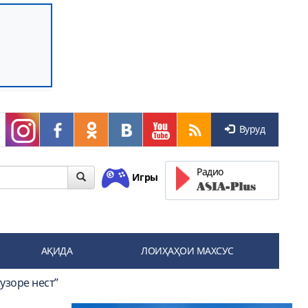
Вуруд
Радио
Игры
АҚИДА
ЛОИҲАҲОИ МАХСУС
узоре нест”