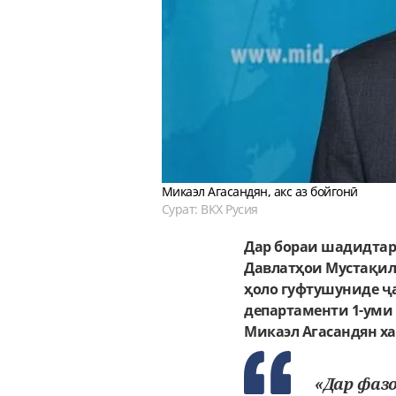
Микаэл Агасандян, акс аз бойгонӣ
Сурат: ВКХ Русия
Дар бораи шадидтар 
Давлатҳои Мустақил 
ҳоло гуфтушуниде ҷа
департаменти 1-уми
Микаэл Агасандян ха
«Дар фаз