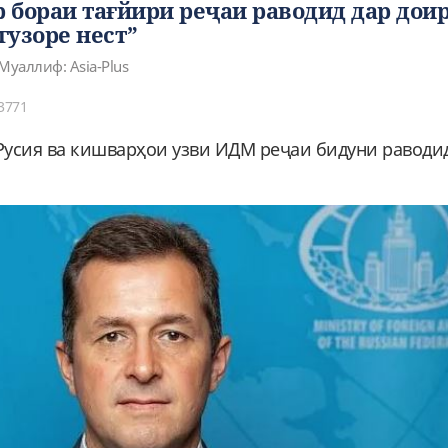
р бораи тағйири реҷаи раводид дар дои
гузоре нест”
Муаллиф: Asia-Plus
3771
Русия ва кишварҳои узви ИДМ реҷаи бидуни раводи