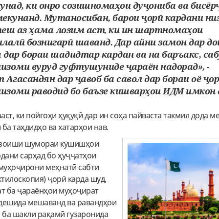
унад, ки онро созишномаҳои дуҷониба ва бисёр
екунанд. Мутаносибан, барои ҷорӣ кардани ни
 пеш аз ҳама лозим аст, ки ин шартномаҳои
лалӣ бознигарӣ шаванд. Дар айни замон дар до
 дар бораи шадидтар кардан ва на баръакс, са
низоми вуруд гуфтушуниде ҷараён надорад», -
Агасандян дар ҷавоб ба савол дар бораи оё ҷо
низоми раводид бо баъзе кишварҳои ИДМ имкон 
аст, ки пойгоҳи ҳуқуқӣ дар ин соҳа пайваста такмил дода м
ба таҳдидҳо ва хатарҳои нав.
фзоиши шумораи кӯшишҳои
рдани сарҳад бо ҳуҷҷатҳои
 муҳоҷирони меҳнатӣ сабти
ктилоскопия) ҷорӣ карда шуд,
ат ба ҷараёнҳои муҳоҷират
дешида мешаванд ва равандҳои
н ба шакли рақамӣ гузаронида