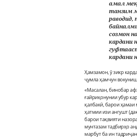
амал мек
танзим м
раводид,
байналми
созмон на
кардани 
гуфтааст 
кардани 
Ҳамзамон, ӯ зикр карда
ҷумла ҳамчун вокуниш 
«Масалан, бинобар а
ғайриқонунии убур ка
қалбакӣ, барои ҳамаи
ҳатмии изи ангушт (да
барои тақвияти назор
мунтазам тадбирҳо ан
марбут ба ин тадриҷа