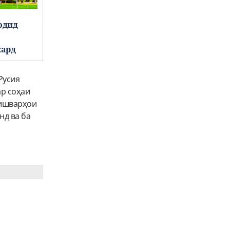
одид
кард
Русия
ар соҳаи
кишварҳои
нд ва ба