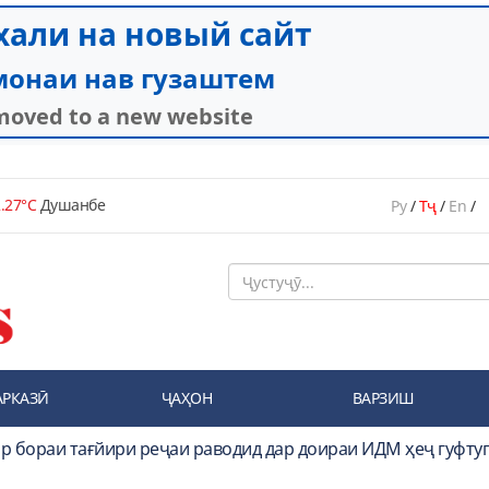
.27°C
Душанбе
Ру
/
Тҷ
/
En
/
АРКАЗӢ
ҶАҲОН
ВАРЗИШ
Дар бораи тағйири реҷаи раводид дар доираи ИДМ ҳеҷ гуфтуг