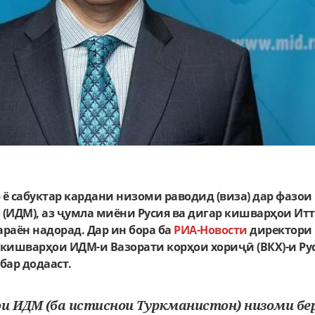
ё сабуктар кардани низоми раводид (виза) дар фазо
(ИДМ), аз ҷумла миёни Русия ва дигар кишварҳои Ит
раён надорад. Дар ин бора ба
РИА-Новости
директори
 кишварҳои ИДМ-и Вазорати корҳои хориҷӣ (ВКХ)-и Ру
бар додааст.
ои ИДМ (ба истиснои Туркманистон) низоми бе