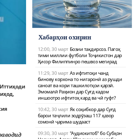
Хабарҳои охирин
12:00, 30 март
Бозии тақдирсоз. Пагоҳ
тими миллии футболи Тоҷикистон дар
Ҳисор Филиппинро пешвоз мегирад
11:29, 30 март
Аз ифтитоҳи чанд
бинову корхона то нигаронӣ аз рушди
саноат ва кори ташкилотҳои қарзӣ.
и Иттиҳоди
Эмомалӣ Раҳмон дар Суғд кадом
тиҳод,
иншоотро ифтитоҳ кард ва чӣ гуфт?
сия
10:42, 30 март
Як соҳибкор дар Суғд
барои таҷлили зодрӯзаш 117 ҳазор
сомонӣ ҷарима шудааст
09:30, 30 март
"Аудиокитоб" бо Субҳон
раводид