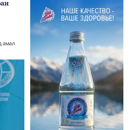
раи
д амал