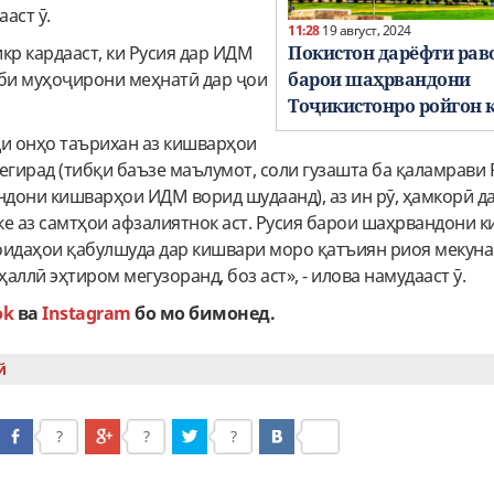
ааст ӯ.
11:28
19 август, 2024
Покистон дарёфти рав
кр кардааст, ки Русия дар ИДМ
барои шаҳрвандони
лби муҳоҷирони меҳнатӣ дар ҷои
Тоҷикистонро ройгон 
ди онҳо таърихан аз кишварҳои
егирад (тибқи баъзе маълумот, соли гузашта ба қаламрави 
ндони кишварҳои ИДМ ворид шудаанд), аз ин рӯ, ҳамкорӣ д
ке аз самтҳои афзалиятнок аст. Русия барои шаҳрвандони 
қоидаҳои қабулшуда дар кишвари моро қатъиян риоя мекуна
аллӣ эҳтиром мегузоранд, боз аст», - илова намудааст ӯ.
ok
ва
Instagram
бо мо бимонед.
й
?
?
?