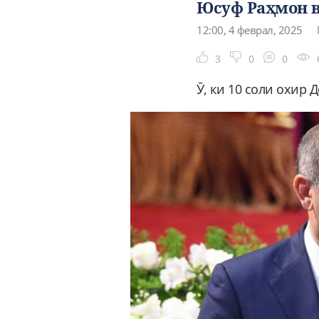
Юсуф Раҳмон в
12:00, 4 феврал, 2025
3
0
0
Ӯ, ки 10 соли охир