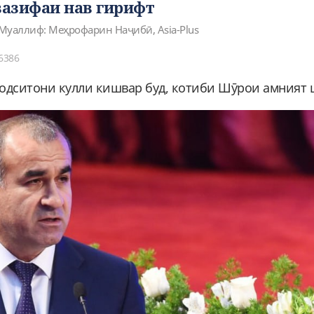
азифаи нав гирифт
Муаллиф: Меҳрофарин Наҷибӣ, Asia-Plus
6386
 Додситони кулли кишвар буд, котиби Шӯрои амният 