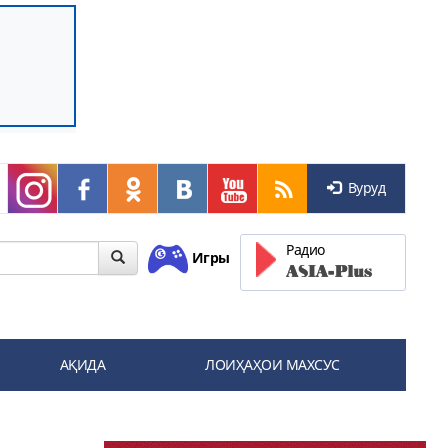
Вуруд
Радио
Игры
АҚИДА
ЛОИҲАҲОИ МАХСУС