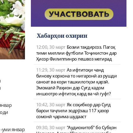
Хабарҳои охирин
12:00, 30 март
Бозии тақдирсоз. Пагоҳ
тими миллии футболи Тоҷикистон дар
Ҳисор Филиппинро пешвоз мегирад
11:29, 30 март
Аз ифтитоҳи чанд
бинову корхона то нигаронӣ аз рушди
и
саноат ва кори ташкилотҳои қарзӣ.
Эмомалӣ Раҳмон дар Суғд кадом
и
иншоотро ифтитоҳ кард ва чӣ гуфт?
10:42, 30 март
Як соҳибкор дар Суғд
 январ
барои таҷлили зодрӯзаш 117 ҳазор
ҳоди
сомонӣ ҷарима шудааст
09:30, 30 март
"Аудиокитоб" бо Субҳон
1-уми январ