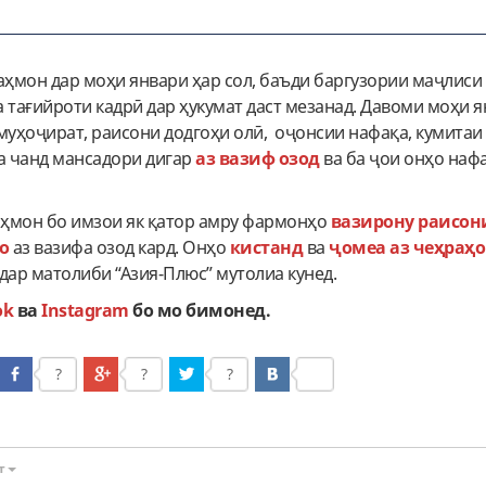
ҳмон дар моҳи январи ҳар сол, баъди баргузории маҷлиси
 тағийроти кадрӣ дар ҳукумат даст мезанад. Давоми моҳи я
муҳоҷират, раисони додгоҳи олӣ, оҷонсии нафақа, кумитаи
ва чанд мансадори дигар
аз вазиф озод
ва ба ҷои онҳо наф
ҳмон бо имзои як қатор амру фармонҳо
вазирону раисон
о
аз вазифа озод кард. Онҳо
кистанд
ва
ҷомеа аз чеҳраҳо
 дар матолиби “Азия-Плюс” мутолиа кунед.
ok
ва
Instagram
бо мо бимонед.
?
?
?
т