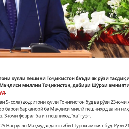
тони кулли пешини Тоҷикистон баъди як рӯзи тасдиқ
 Маҷлиси миллии Тоҷикистон, дабири Шӯрои амният
уд
.
раи 5- сола) додситони кулли Тоҷикистон буд ва рӯзи 23-юми
ро барои барканорӣ ба Маҷлиси миллӣ пешниҳод ва ин ни
, 3-юми феврал ба ин пешниҳод “ҳа” гуфт.
2025 Насрулло Маҳмудзода котиби Шӯрои амният буд. Рӯзи 2