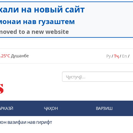
.25°C
Душанбе
Ру
/
Тҷ
/
En
/
АРКАЗӢ
ҶАҲОН
ВАРЗИШ
мон вазифаи нав гирифт