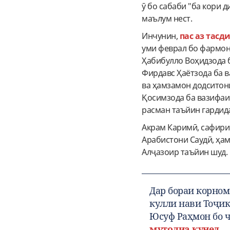
ӯ бо сабаби "ба кори д
маълум нест.
Инчунин,
пас аз тас
уми феврал бо фармо
Ҳабибулло Воҳидзода б
Фирдавс Ҳаётзода ба 
ва ҳамзамон додситон
Қосимзода ба вазифаи
расман таъйин гардид
Акрам Каримӣ, сафири
Арабистони Саудӣ, ҳа
Алҷазоир таъйин шуд.
Дар бораи корном
кулли нави Тоҷик
Юсуф Раҳмон бо ч
мутолиа кунед
.