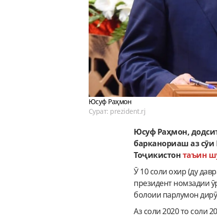
Юсуф Раҳмон
Сурат: prezident.rj
Юсуф Раҳмон, додси
барканориаш аз сӯи
Тоҷикистон
таъин ш
Ӯ 10 соли охир (ду дав
президент номзадии ӯ
болоии парлумон дирӯз
Аз соли 2020 то соли 