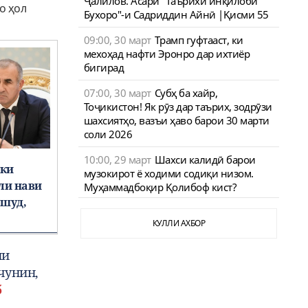
Ҷалилов. Асари "Таърихи инқилоби
то ҳол
Бухоро"-и Садриддин Айнӣ |Қисми 55
09:00, 30 март
Трамп гуфтааст, ки
мехоҳад нафти Эронро дар ихтиёр
бигирад
07:00, 30 март
Субҳ ба хайр,
Тоҷикистон! Як рӯз дар таърих, зодрӯзи
шахсиятҳо, вазъи ҳаво барои 30 марти
соли 2026
10:00, 29 март
Шахси калидӣ барои
 ки
музокирот ё ходими содиқи низом.
ли нави
Муҳаммадбоқир Қолибоф кист?
 шуд,
КУЛЛИ АХБОР
ни
чунин,
б