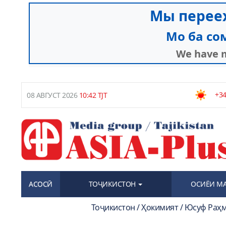
+34
08 АВГУСТ 2026
10:42 TJT
АСОСӢ
ТОҶИКИСТОН
ОСИЁИ М
Тоҷикистон / Ҳокимият / Юсуф Раҳ