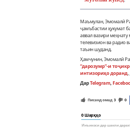
Маъмулан, Эмомалӣ Ра
ҷамъбастии ҳукумат ба
аввал вазири меҳнату 
телевизион ва радио 
таъин шуданд.
Ҳамчунин, Эмомалӣ Ра
“дарозумр”-и тоҷикр
интизориҳо доранд
,
Дар
Telegram
,
Facebo
Писанд омад
3
0
0 Шарҳҳо
Инъикоси дар шакли дарах