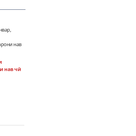
нвар,
арони нав
и
и нав чӣ