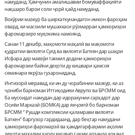
намуданд. Ҳамчунин амалишавии бомуваффақияти
нақшаро барои соли ҷорӣ қайд намуданд.
Вохӯрии мазкур ба ширкаткунандагон имкон фароҳам
овард, ки масоили мушаххаси рӯзмарраи ҳамкориҳои
фаромарзиро муҳокима намоянд.
Санаи 11 декабр, мақомоти маҳалӣ ва мақомоти
қудратии вилояти Суғд ва вилояти Баткен дар шаҳри
Исфара дар мавзӯи такмил додани ҳамкориҳои
фаромарзии байни деҳоти ду кишвари ҳамсоя
семинари якрӯза гузарониданд.
Интизорӣ меравад, ки ин ду чорабинии мазкур, ки аз
ҷониби барномаи Иттиҳодияи Аврупо ва БРСММ оид
ба мусоидат намудан дар идоракунии сарҳадот дар
Осиёи Марказӣ (БОМКA) дар якҷоягӣ бо барномаи
БРСММ “ Рушди комплексии қаламрави вилояти
Баткен” баргузор гардидаанд, дар беҳтар намудани
ҳамкориҳои фаромарзӣ ва ҳамдигарфаҳмии аҳолии
деҳоти маҳалии ҳарду кишвар саҳми арзанда хоҳанд