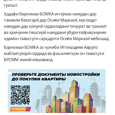
гузошт.
Ҳадафи барномаи БОМКА ин кӯмак намудан дар
такмили бехатарӣ дар Осиёи Марказӣ, мусоидат
намудан дар қонунӣ гардонидани тиҷорат ва транзит
ва ҳамчунин пешгирӣ намудани убури ғайриқонунии
одамон тавассути сарҳадоти Осиёи Марказӣ мебошад.
Барномаи БОМКA аз ҷониби Иттиҳодияи Аврупо
маблағгузорӣ гардида ва фаъолиятҳои он тавассути
БРСММ амалӣ мешаванд.