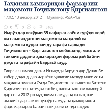
Таҳкими ҳамкориҳои фармарзии
мақомоти Тоҷикистону Қирғизистон
17:02, 13 декабр, 2012
Муаллиф: ASIA-Plus
0
0
0
3165
Имрӯз дар вохӯрии 35 нафар аъзоёни гурӯҳи корӣ,
ки намояндагони мақомоти маҳаллӣ ва
мақомоти қудратии ду тарафи сарҳади
Тоҷикистон – Қирғизистон мебошанд, масоили
такмил додани ҳамкориҳои фаромарзӣ байни
деҳоти тарафайн баррасӣ шуд.
Тавре аз намояндагии Иттиҳоди Аврупо дар Душанбе
хабар доданд, дар ҷараёни ҷаласаи мазкур мақомоти
маҳалии вилояти Суғди Тоҷикистон ва вилояти Баткени
Қирғизистон натиҷаи татбиқшавии нақшаи ҳамкорӣ
дар соли 2012-ро муҳокима намуданд ва нақшаи
амалиёт дар самти пурзӯр намудани ҳамкориҳои
фаромарзироо барои панҷ соли оянда тасдиқ