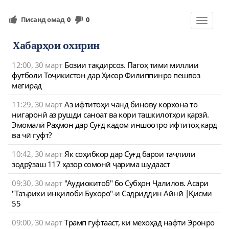
Писанд омад
0
0
Toggle
navigat
Хабарҳои охирин
12:00, 30 март
Бозии тақдирсоз. Пагоҳ тими миллии
футболи Тоҷикистон дар Ҳисор Филиппинро пешвоз
мегирад
11:29, 30 март
Аз ифтитоҳи чанд бинову корхона то
нигаронӣ аз рушди саноат ва кори ташкилотҳои қарзӣ.
Эмомалӣ Раҳмон дар Суғд кадом иншоотро ифтитоҳ кард
ва чӣ гуфт?
10:42, 30 март
Як соҳибкор дар Суғд барои таҷлили
зодрӯзаш 117 ҳазор сомонӣ ҷарима шудааст
09:30, 30 март
"Аудиокитоб" бо Субҳон Ҷалилов. Асари
"Таърихи инқилоби Бухоро"-и Садриддин Айнӣ |Қисми
55
09:00, 30 март
Трамп гуфтааст, ки мехоҳад нафти Эронро