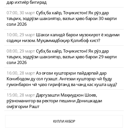
дар ихтиёр бигирад
07:00, 30 март
Субҳ ба хайр, Тоҷикистон! Як рӯз дар
таърих, зодрӯзи шахсиятҳо, вазъи ҳаво барои 30 марти
соли 2026
10:00, 29 март
Шахси калидӣ барои музокирот ё ходими
содиқи низом. Муҳаммадбоқир Қолибоф кист?
08:00, 29 март
Субҳ ба хайр, Тоҷикистон! Як рӯз дар
таърих, зодрӯзи шахсиятҳо, вазъи ҳаво барои 29 марти
соли 2026
16:00, 28 март
Аз оғози кушторҳои пайдарпай дар
Конибодом ду сол гузашт. Ангезаи кушторҳо чӣ буду
гумонбарон чӣ ҷазо гирифтанд ва чанд кас кушта шуд?
15:00, 28 март
Даргузашти Маҳмудхон Шоев,
рӯзноманигор ва ректори пешини Донишкадаи
омӯзгории Рашт
КУЛЛИ АХБОР