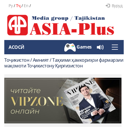
Ру
/
Тҷ
/
En
/
Вуруд
Games
АСОСӢ
Toggle
naviga
Тоҷикистон / Амният / Таҳкими ҳамкориҳои фармарзии
мақомоти Тоҷикистону Қирғизистон