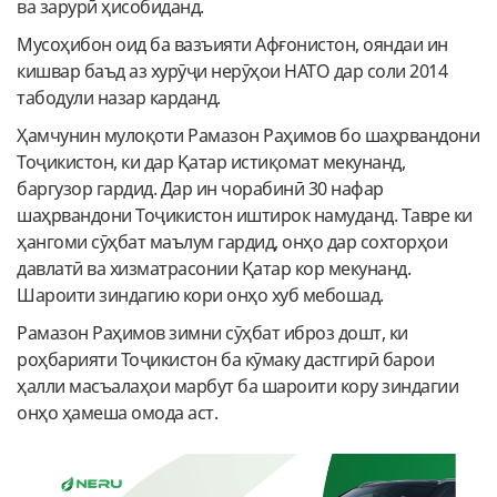
ва зарурӣ ҳисобиданд.
Мусоҳибон оид ба вазъияти Афғонистон, ояндаи ин
кишвар баъд аз хурӯҷи нерӯҳои НАТО дар соли 2014
табодули назар карданд.
Ҳамчунин мулоқоти Рамазон Раҳимов бо шаҳрвандони
Тоҷикистон, ки дар Қатар истиқомат мекунанд,
баргузор гардид. Дар ин чорабинӣ 30 нафар
шаҳрвандони Тоҷикистон иштирок намуданд. Тавре ки
ҳангоми сӯҳбат маълум гардид, онҳо дар сохторҳои
давлатӣ ва хизматрасонии Қатар кор мекунанд.
Шароити зиндагию кори онҳо хуб мебошад.
Рамазон Раҳимов зимни сӯҳбат иброз дошт, ки
роҳбарияти Тоҷикистон ба кӯмаку дастгирӣ барои
ҳалли масъалаҳои марбут ба шароити кору зиндагии
онҳо ҳамеша омода аст.