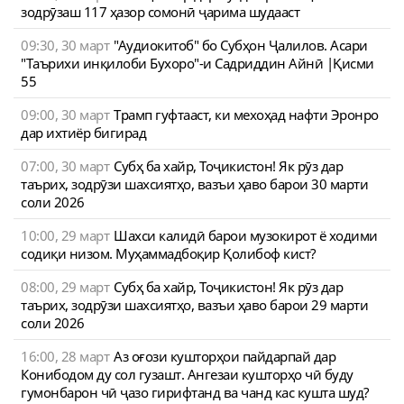
зодрӯзаш 117 ҳазор сомонӣ ҷарима шудааст
09:30, 30 март
"Аудиокитоб" бо Субҳон Ҷалилов. Асари
"Таърихи инқилоби Бухоро"-и Садриддин Айнӣ |Қисми
55
09:00, 30 март
Трамп гуфтааст, ки мехоҳад нафти Эронро
дар ихтиёр бигирад
07:00, 30 март
Субҳ ба хайр, Тоҷикистон! Як рӯз дар
таърих, зодрӯзи шахсиятҳо, вазъи ҳаво барои 30 марти
соли 2026
10:00, 29 март
Шахси калидӣ барои музокирот ё ходими
содиқи низом. Муҳаммадбоқир Қолибоф кист?
08:00, 29 март
Субҳ ба хайр, Тоҷикистон! Як рӯз дар
таърих, зодрӯзи шахсиятҳо, вазъи ҳаво барои 29 марти
соли 2026
16:00, 28 март
Аз оғози кушторҳои пайдарпай дар
Конибодом ду сол гузашт. Ангезаи кушторҳо чӣ буду
гумонбарон чӣ ҷазо гирифтанд ва чанд кас кушта шуд?