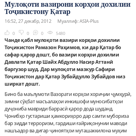
Мулоқоти вазирони корҳои дохилии
Тоҷикистону Қатар
16:52, 27 декабр, 2012
Муаллиф: ASIA-Plus
0
0
0
5480
Чанде қабл мулоқоти вазири корҳои дохилии
Тоҷикистон Рамазон Раҳимов, ки дар Қатар бо
сафар қарор дошт, бо вазири корҳои дохилии
Давлати Қатар Шайх Абдулло Насир Аттанӣ
баргузор шуд. Дар мулоқоти мазкур Сафири
Тоҷикистон дар Қатар Зубайдулло Зубайдов низ
ширкат дошт.
Бино ба маълумоти Вазорати корҳои хориҷии ҷумҳурӣ,
зимни сӯҳбат масъалаҳои инкишофи муносибатҳои
дуҷониба мавриди баррасӣ қарор дода шуданд.
Ҷонибҳо густариши ҳамкориҳоро дар самти мубориза
бар зидди терроризм, гардиши ғайриқонунии маводи
нашъадор ва дигар ҷиноятҳои муташаккилона муҳим