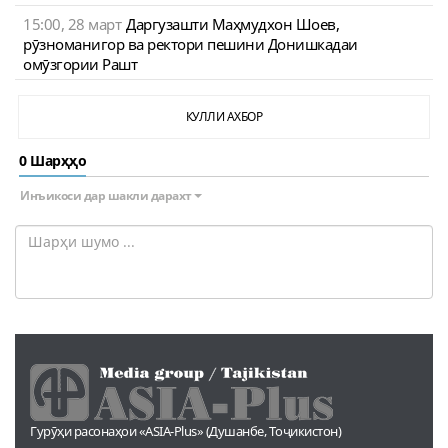
15:00, 28 март
Даргузашти Маҳмудхон Шоев,
рӯзноманигор ва ректори пешини Донишкадаи
омӯзгории Рашт
КУЛЛИ АХБОР
0 Шарҳҳо
Инъикоси дар шакли дарахт
Гурӯҳи расонаҳои «ASIA-Plus» (Душанбе, Тоҷикистон)