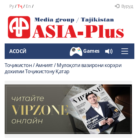
Ру
/
Тҷ
/
En
/
Вуруд
Games
АСОСӢ
Toggle
naviga
Тоҷикистон / Амният / Мулоқоти вазирони корҳои
дохилии Тоҷикистону Қатар