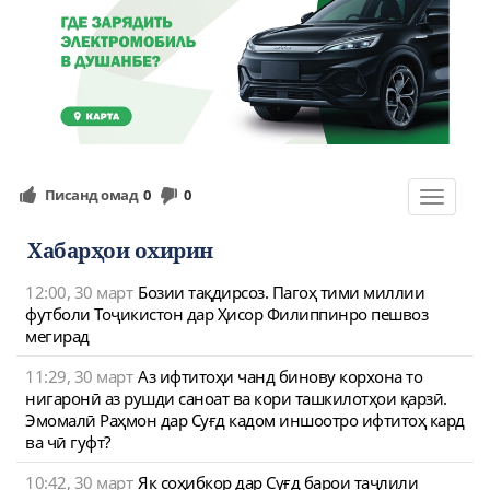
Писанд омад
0
0
Toggle
navigat
Хабарҳои охирин
12:00, 30 март
Бозии тақдирсоз. Пагоҳ тими миллии
футболи Тоҷикистон дар Ҳисор Филиппинро пешвоз
мегирад
11:29, 30 март
Аз ифтитоҳи чанд бинову корхона то
нигаронӣ аз рушди саноат ва кори ташкилотҳои қарзӣ.
Эмомалӣ Раҳмон дар Суғд кадом иншоотро ифтитоҳ кард
ва чӣ гуфт?
10:42, 30 март
Як соҳибкор дар Суғд барои таҷлили