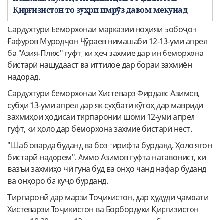
Қирғизистон то зуҳри имрӯз давом мекунад
Сардухтури Беморхонаи марказии ноҳияи Бобоҷон
Ғафуров Муродҷон Ҷӯраев нимашаби 12-13-уми апрел
ба "Азия-Плюс" гуфт, ки ҳеч захмие дар ин беморхона
бистарӣ нашудааст ва иттилое дар бораи захмиён
надорад.
Сардухтури беморхонаи Хистеварз Фирдавс Азимов,
субҳи 13-уми апрел дар як суҳбати кӯтоҳ дар мавриди
захмиҳои ҳодисаи тирпаронии шоми 12-уми апрел
гуфт, ки ҳоло дар беморхона захмие бистарӣ нест.
"Шаб оварда буданд ва боз гирифта бурданд. Ҳоло ягон
бистарӣ надорем". Аммо Азимов гуфта натавонист, ки
вазъи захмиҳо чӣ гуна буд ва онҳо чанд нафар буданд
ва онҳоро ба куҷо бурданд.
Тирпаронӣ дар марзи Тоҷикистон, дар ҳудуди ҷамоати
Хистеварзи Тоҷикистон ва Борбордуки Қирғизистон