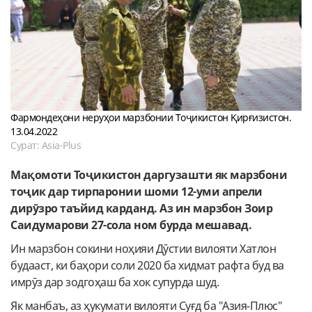
Фармондеҳони неруҳои марзбонии Тоҷикистон Қирғизистон.
13.04.2022
Сурат: Asia-Plus
Мақомоти Тоҷикистон даргузашти як марзбони
тоҷик дар тирпаронии шоми 12-уми апрели
дирӯзро таъйид карданд. Аз ин марзбон Зоир
Саидумарови 27-сола ном бурда мешавад.
Ин марзбон сокини ноҳияи Дӯстии вилояти Хатлон
будааст, ки баҳори соли 2020 ба хидмат рафта буд ва
имрӯз дар зодгоҳаш ба хок супурда шуд.
Як манбаъ, аз ҳукумати вилояти Суғд ба "Азия-Плюс"