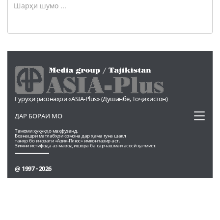
Гурӯҳи расонаҳои «ASIA-Plus» (Душанбе, Тоҷикистон)
Toggl
ДАР БОРАИ МО
naviga
Тамоми ҳуқуқҳо маҳфузанд.
Бознашри матлабҳои сомона дар ҳама гуна шакл
танҳо бо иҷозати «Азия-Плюс» имконпазир аст.
Зимни истифода аз мавод ишора ба сарчашмаи асосӣ ҳатмист.
@ 1997 - 2026