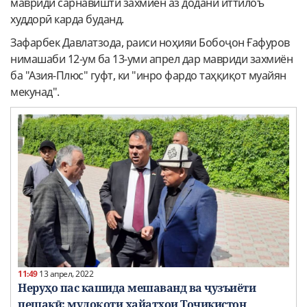
мавриди сарнавишти захмиён аз додани иттилоъ
худдорӣ карда буданд.
Зафарбек Давлатзода, раиси ноҳияи Бобоҷон Ғафуров
нимашаби 12-ум ба 13-уми апрел дар мавриди захмиён
ба "Азия-Плюс" гуфт, ки "инро фардо таҳқиқот муайян
мекунад".
11:49
13 апрел, 2022
Неруҳо пас кашида мешаванд ва ҷузъиёти
пешакӣ: мулоқоти ҳайатҳои Тоҷикистон