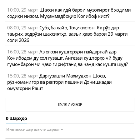
10:00, 29 март
Шахси калидӣ барои музокирот ё ходими
содиқи низом. Муҳаммадбоқир Қолибоф кист?
08:00, 29 март
Субҳ ба хайр, Тоҷикистон! Як рӯз дар
таърих, зодрӯзи шахсиятҳо, вазъи ҳаво барои 29 марти
соли 2026
16:00, 28 март
Аз оғози кушторҳои пайдарпай дар
Конибодом ду сол гузашт. Ангезаи кушторҳо чӣ буду
гумонбарон чӣ ҷазо гирифтанд ва чанд кас кушта шуд?
15:00, 28 март
Даргузашти Маҳмудхон Шоев,
рӯзноманигор ва ректори пешини Донишкадаи
омӯзгории Рашт
КУЛЛИ АХБОР
0 Шарҳҳо
Инъикоси дар шакли дарахт