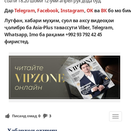
соати 18.20 шоми 12-уми апрел рух дода буд.
Дар
Telegram
,
Facebook
,
Instagram
,
OK
ва
ВК
бо мо би
Лутфан, хабари муҳим, суол ва аксу видеоҳои
ҷолибро ба Asia-Plus тавассути Viber, Telegram,
Whatsapp, Imo ба рақами +992 93 792 42 45
фиристед.
Писанд омад
0
3
Toggle
navigat
Хабарҳои охирин