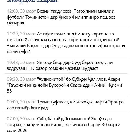
12:00, 30 март
Бозии тақдирсоз. Пагоҳ тими миллии
футболи Тоҷикистон дар Ҳисор Филиппинро пешвоз
мегирад
11:29, 30 март
Аз ифтитоҳи чанд бинову корхона то
нигаронӣ аз рушди саноат ва кори ташкилотҳои қарзӣ.
Эмомалӣ Раҳмон дар Суғд кадом иншоотро ифтитоҳ кард
ва чӣ гуфт?
10:42, 30 март
Як соҳибкор дар Суғд барои таҷлили
зодрӯзаш 117 ҳазор сомонӣ ҷарима шудааст
09:30, 30 март
"Аудиокитоб" бо Субҳон Ҷалилов. Асари
"Таърихи инқилоби Бухоро"-и Садриддин Айнӣ |Қисми
55
09:00, 30 март
Трамп гуфтааст, ки мехоҳад нафти Эронро
дар ихтиёр бигирад
07:00, 30 март
Субҳ ба хайр, Тоҷикистон! Як рӯз дар
таърих, зодрӯзи шахсиятҳо, вазъи ҳаво барои 30 марти
соли 2026