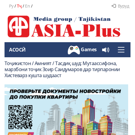
Ру
/
Тҷ
/
En
/
Вуруд
Games
АСОСӢ
Toggle
naviga
Тоҷикистон / Амният / Тасдиқ шуд: Мутаассифона,
марзбони тоҷик Зоир Саидумаров дар тирпаронии
Хистеварз кушта шудааст