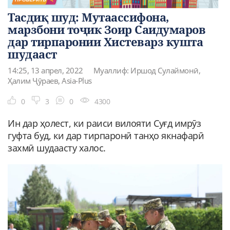
Тасдиқ шуд: Мутаассифона,
марзбони тоҷик Зоир Саидумаров
дар тирпаронии Хистеварз кушта
шудааст
14:25, 13 апрел, 2022
Муаллиф: Иршод Сулаймонӣ,
Ҳалим Ҷӯраев, Asia-Plus
0
3
0
4300
Ин дар ҳолест, ки раиси вилояти Суғд имрӯз
гуфта буд, ки дар тирпаронӣ танҳо якнафарӣ
захмӣ шудаасту халос.