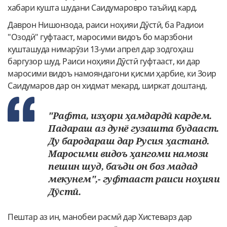
хабари кушта шудани Саидумаровро таъйид кард.
Даврон Нишонзода, раиси ноҳияи Дӯстӣ, ба Радиои
"Озодӣ" гуфтааст, маросими видоъ бо марзбони
кушташуда нимарӯзи 13-уми апрел дар зодгоҳаш
баргузор шуд. Раиси ноҳияи Дӯстӣ гуфтааст, ки дар
маросими видоъ намояндагони қисми ҳарбие, ки Зоир
Саидумаров дар он хидмат мекард, ширкат доштанд.
"Рафта, изҳори ҳамдардӣ кардем.
Падараш аз дунё гузашта будааст.
Ду бародараш дар Русия ҳастанд.
Маросими видоъ ҳангоми намози
пешин шуд, баъди он боз мадад
мекунем",- гуфтааст раиси ноҳияи
Дӯстӣ.
Пештар аз ин, манобеи расмӣ дар Хистеварз дар