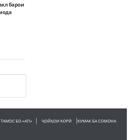
акл барои
омода
ТАМОС БО «АП»
ҶОЙҲОИ КОРӢ
КУМАК БА СОМОНА