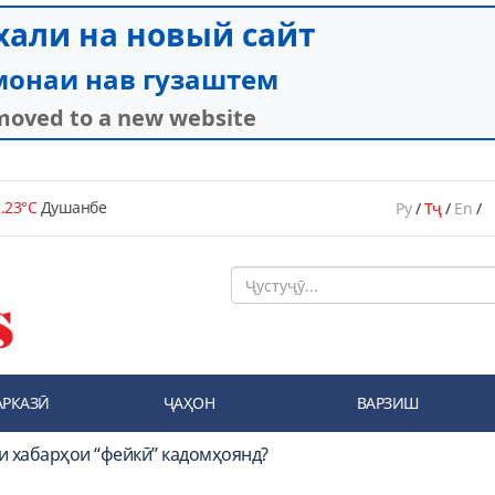
.23°C
Душанбе
Ру
/
Тҷ
/
En
/
АРКАЗӢ
ҶАҲОН
ВАРЗИШ
и хабарҳои “фейкӣ” кадомҳоянд?