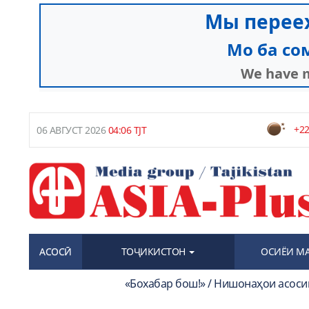
+22
06 АВГУСТ 2026
04:06 TJT
АСОСӢ
ТОҶИКИСТОН
ОСИЁИ М
«Бохабар бош!» / Нишонаҳои асоси