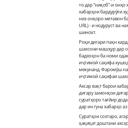
то дар “ниқоб”-и онҳ
хабарҳои бардурӯғи ху
низ онҳоро метавон ба
URL) - и нодуруст ва 
шинохт.
Роҳи дигари паҳн кард
шахсони машҳур дар с
бадхоҳон ба номи ода
иҷтимоӣ саҳифа кушод
мекунанд. Фаромӯш на
иҷтимоӣ саҳифаи шахс
Аксар вақт барои хаба
дигару замонҳои дигар
суратҳоро тағйир дода
дар ин гуна хабарҳо а
Суратҳои сохтаро, агар
ҳақиқат доштани аксҳ