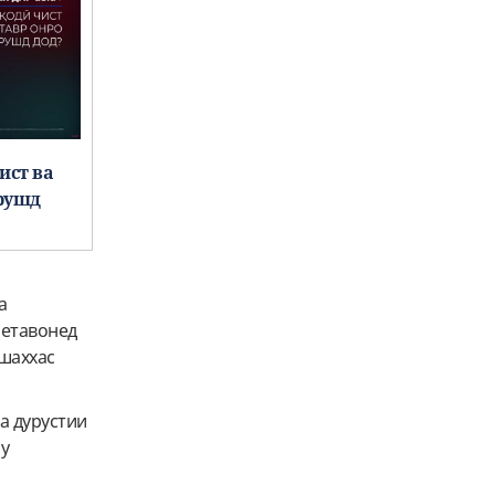
ист ва
 рушд
а
Метавонед
ушаххас
а дурустии
ру