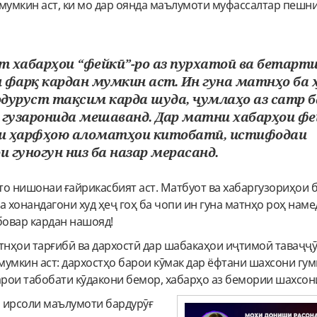
мумкин аст, ки мо дар оянда маълумоти муфассалтар пешн
қт хабарҳои “фейкӣ”-ро аз пурхатоӣ ва бетарт
 фарқ кардан мумкин аст. Ин гуна матнҳо ба
нодуруст тақсим карда шуда, ҷумлаҳо аз сатр 
 гузаронида мешаванд. Дар матни хабарҳои фе
 ҳарфҳою аломатҳои китобатӣ, истифодаи
 гуногун низ ба назар мерасанд.
о нишонаи ғайрикасбият аст. Матбуот ва хабаргузориҳои 
а хонандагони худ ҳеҷ гоҳ ба чопи ин гуна матнҳо роҳ наме
бовар кардан нашояд!
тнҳои тарғибӣ ва дархостӣ дар шабакаҳои иҷтимоӣ таваҷҷӯ
умкин аст: дархостҳо барои кӯмак дар ёфтани шахсони гум
рои табобати кӯдакони бемор, хабарҳо аз бемории шахсони
 ирсоли маълумоти бардурӯғ