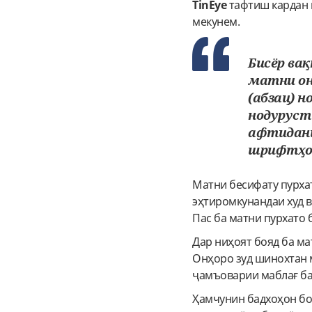
TinEye
тафтиш кардан 
мекунем.
Бисёр ва
матни он
(абзац) 
нодуруст
афтидани
шрифтҳои
Матни бесифату пурхат
эҳтиромкунандаи худ в
Пас ба матни пурхато 
Дар ниҳоят бояд ба ма
Онҳоро зуд шинохтан м
ҷамъоварии маблағ ба
Ҳамчунин бадхоҳон бо