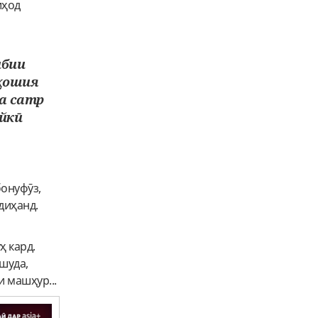
иҳод
ибии
 ҳошия
ба сатр
йкӣ
бонуфӯз,
диҳанд.
ҳ кард.
шуда,
 машҳур...