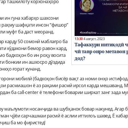
гар ташкилоту корхонаҳоро
ни ин гуна хабарҳо шахсони
и раҳму шафқати инсон “фишор”
ули муфт ба даст меоранд.
13:30
4 август, 2023
ар карду 50 сомонӣ маблағро ба
Тафаккури интиқодӣ ч
ати кӯдакони бемор равон кард,
чӣ тавр онро метавон
ммо бадхоҳон бо ин роҳу восита
дод?
ти бонкии ин ашхосро дӯздида
онкҳо ғорат кунанд.
торони мобилӣ (бадхоҳон бисёр вақт аз номи онҳо истифод
ҳои расмиашон ё аз рақами расмӣ ирсол карда мешаванд. 
рдан ба call-center ё телефони боварии ширкат занг зада м
у маълумоти носанҷида ва шубҳанок бовар накунед. Агар б
тман ҷӯёи сарчашмаи расмӣ ё аслии иттилоъ шавед. Ё хаба
ҷиш ба мо фиристед!