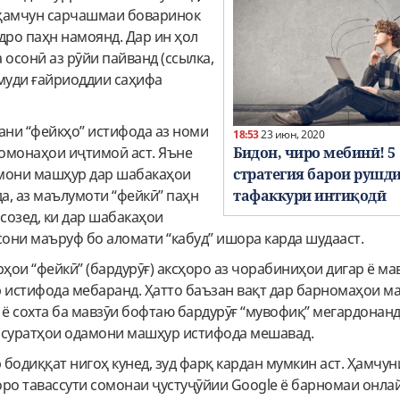
о ҳамчун сарчашмаи боваринок
дро паҳн намоянд. Дар ин ҳол
 осонӣ аз рӯйи пайванд (ссылка,
намуди ғайриоддии саҳифа
ани “фейкҳо” истифода аз номи
18:53
23 июн, 2020
Бидон, чиро мебинӣ! 5
омонаҳои иҷтимоӣ аст. Яъне
стратегия барои рушд
мони машҳур дар шабакаҳои
тафаккури интиқодӣ
а, аз маълумоти “фейкӣ” паҳн
созед, ки дар шабакаҳои
они маъруф бо аломати “кабуд” ишора карда шудааст.
рҳои “фейкӣ” (бардурӯғ) аксҳоро аз чорабиниҳои дигар ё м
 истифода мебаранд. Ҳатто баъзан вақт дар барномаҳои ма
 ё сохта ба мавзӯи бофтаю бардурӯғ “мувофиқ” мегардонан
з суратҳои одамони машҳур истифода мешавад.
 бодиққат нигоҳ кунед, зуд фарқ кардан мумкин аст. Ҳамчун
оро тавассути сомонаи ҷустуҷӯйии Google ё барномаи онла