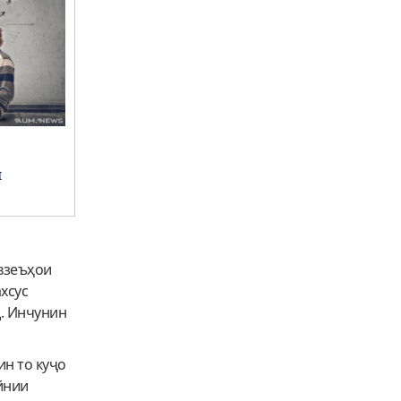
и
авзеъҳои
хсус
д. Инчунин
ин то куҷо
йнии