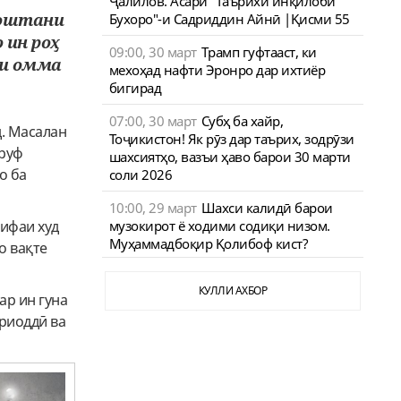
Ҷалилов. Асари "Таърихи инқилоби
узоштани
Бухоро"-и Садриддин Айнӣ |Қисми 55
 ин роҳ
09:00, 30 март
Трамп гуфтааст, ки
ои омма
мехоҳад нафти Эронро дар ихтиёр
бигирад
07:00, 30 март
Субҳ ба хайр,
д. Масалан
Тоҷикистон! Як рӯз дар таърих, зодрӯзи
ъруф
шахсиятҳо, вазъи ҳаво барои 30 марти
о ба
соли 2026
10:00, 29 март
Шахси калидӣ барои
музокирот ё ходими содиқи низом.
ҳифаи худ
Муҳаммадбоқир Қолибоф кист?
о вақте
КУЛЛИ АХБОР
ар ин гуна
йриоддӣ ва