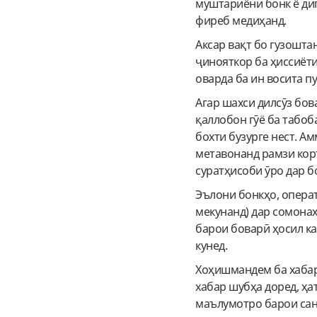
муштариёни бонк ё ди
фиреб медиҳанд.
Аксар вақт бо гузошта
ҷинояткор ба ҳиссиёт
оварда ба ин восита п
Агар шахси дилсӯз бов
қаллобон гӯё ба табоб
бохти бузурге нест. А
метавонанд рамзи кор
суратҳисоби ӯро дар б
Эълони бонкҳо, опера
мекунанд) дар сомона
барои боварӣ ҳосил ка
кунед.
Хоҳишмандем ба хабар
хабар шубҳа доред, ҳа
маълумотро барои сан