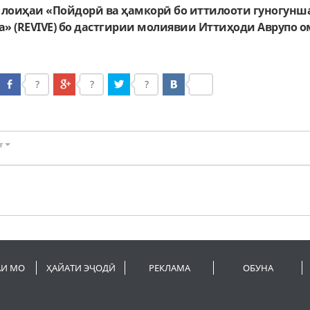
 лоиҳаи «Пойдорӣ ва ҳамкорӣ бо иттилооти гуногунш
» (REVIVE) бо дастгирии молиявии Иттиҳоди Аврупо 
?
?
?
т
АИ МО
ҲАЙАТИ ЭҶОДӢ
РЕКЛАМА
ОБУНА