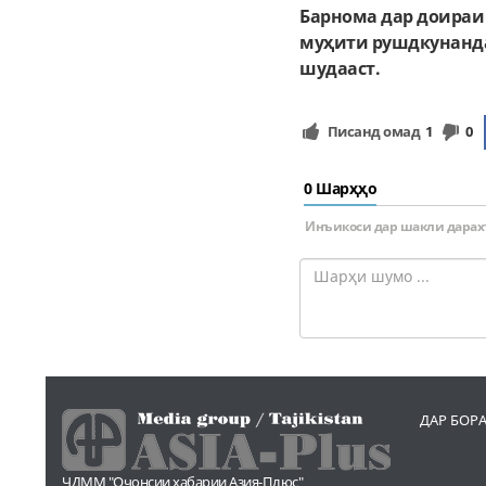
Барнома дар доираи
муҳити рушдкунанда
шудааст.
Писанд омад
1
0
0 Шарҳҳо
Инъикоси дар шакли дарах
ДАР БОР
ҶДММ "Оҷонсии хабарии Азия-Плюс"