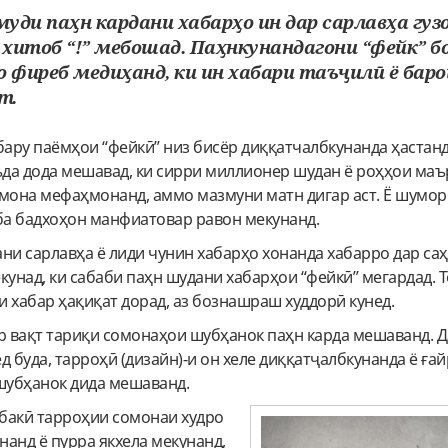
амуди паҳн кардани хабарҳо ин дар сарлавҳа г
хитоб “!” мебошад. Паҳнкунандагони “фейк” бо
о фиреб медиҳанд, ки ин хабари таъҷилӣ ё бар
т.
бару паёмҳои “фейкӣ” низ бисёр диққатчалбкунанда ҳастан
ъда дода мешавад, ки сирри миллионер шудан ё роҳҳои ма
омона мефаҳмонанд, аммо мазмуни матн дигар аст. Ё шумор
 ба бадхоҳон манфиатовар равон мекунанд.
дани сарлавҳа ё лиди чунин хабарҳо хонанда хабарро дар са
кунад, ки сабаби паҳн шудани хабарҳои “фейкӣ” мегардад. Т
ки хабар ҳақиқат дорад, аз бознашраш худдорӣ кунед.
р вақт тариқи сомонаҳои шубҳанок паҳн карда мешаванд. Д
д буда, тарроҳӣ (дизайн)-и он хеле диққатҷалбкунанда ё ға
 шубҳанок дида мешаванд.
бакӣ тарроҳии сомонаи худро
анд ё пурра якхела мекунанд,