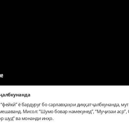
тҷалбкунанда
“фейкӣ” ё бардуруг бо сарлавҳаҳои диққатҷалбкунанда, мут
мешаванд. Мисол: “Шумо бовар намекунед”, “Муҷизаи аср”,
р шуд” ва монанди инҳо.