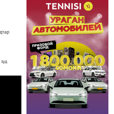
дтар
 зуд