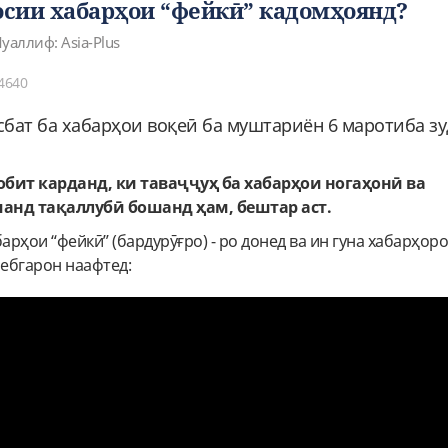
сии хабарҳои “фейкӣ” кадомҳоянд?
уаллиф: Asia-Plus
4640
бат ба хабарҳои воқеӣ ба муштариён 6 маротиба зу
бит карданд, ки таваҷҷуҳ ба хабарҳои ногаҳонӣ ва
анд тақаллубӣ бошанд ҳам, бештар аст.
рҳои “фейкӣ” (бардурӯғро) - ро донед ва ин гуна хабарҳоро
ебгарон наафтед: