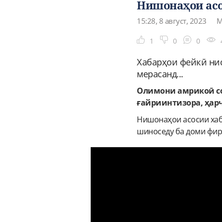
Нишонаҳои асо
15:28, 8 август, 2023
М
1
0
0
Хабарҳои фейкӣ нис
мерасанд...
Олимони амрикоӣ со
ғайриинтизора, ҳарч
Нишонаҳои асосии хаба
шиноседу ба доми фир