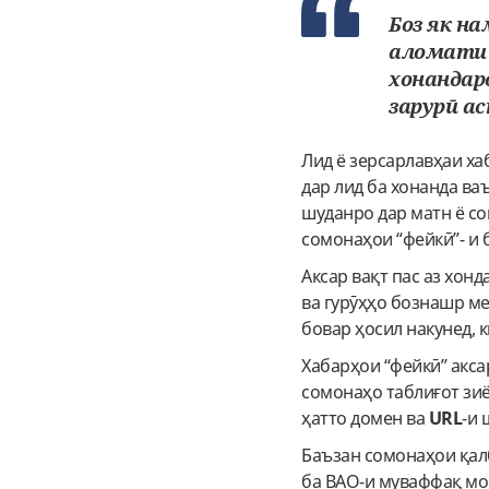
Боз як н
аломати 
хонандар
зарурӣ ас
Лид ё зерсарлавҳаи ха
дар лид ба хонанда ва
шуданро дар матн ё с
сомонаҳои “фейкӣ”- и
Аксар вақт пас аз хон
ва гурӯҳҳо бознашр ме
бовар ҳосил накунед, 
Хабарҳои “фейкӣ” акса
сомонаҳо таблиғот зиё
ҳатто домен ва
URL
-и
Баъзан сомонаҳои қал
ба ВАО-и муваффақ мон