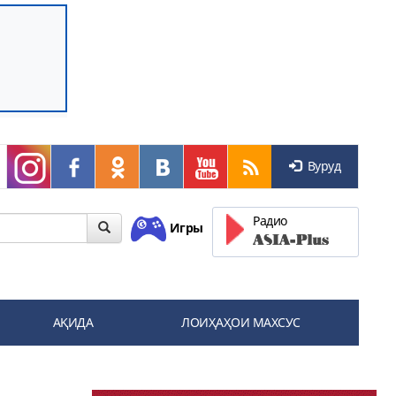
Вуруд
Радио
Игры
АҚИДА
ЛОИҲАҲОИ МАХСУС