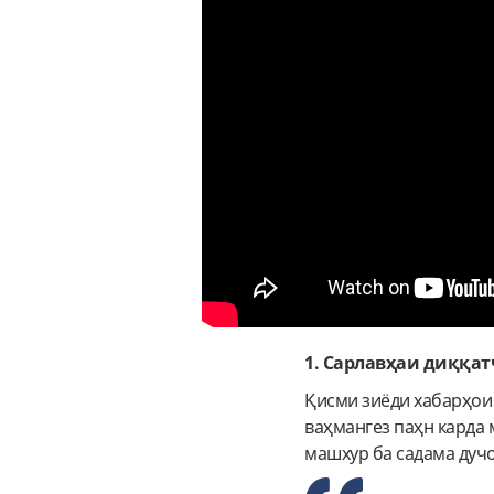
1. Сарлавҳаи диққа
Қисми зиёди хабарҳои 
ваҳмангез паҳн карда 
машхур ба садама дучо