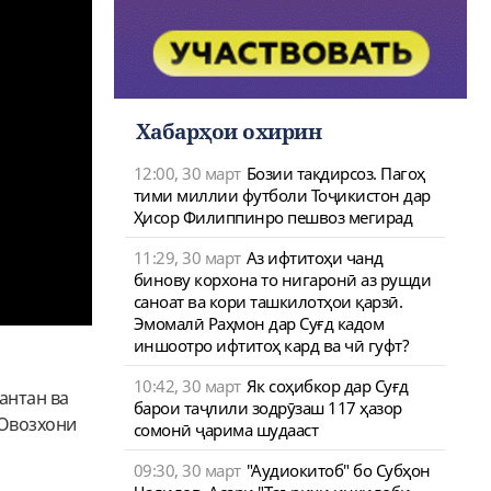
Хабарҳои охирин
12:00, 30 март
Бозии тақдирсоз. Пагоҳ
тими миллии футболи Тоҷикистон дар
Ҳисор Филиппинро пешвоз мегирад
11:29, 30 март
Аз ифтитоҳи чанд
бинову корхона то нигаронӣ аз рушди
саноат ва кори ташкилотҳои қарзӣ.
Эмомалӣ Раҳмон дар Суғд кадом
иншоотро ифтитоҳ кард ва чӣ гуфт?
10:42, 30 март
Як соҳибкор дар Суғд
антан ва
барои таҷлили зодрӯзаш 117 ҳазор
 Овозхони
сомонӣ ҷарима шудааст
09:30, 30 март
"Аудиокитоб" бо Субҳон