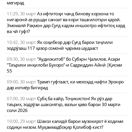
мегирад
11:29, 30 март
Аз ифтитоҳи чанд бинову корхона то
нигаронӣ аз рушди саноат ва кори ташкилотҳои қарзӣ.
Эмомалӣ Раҳмон дар Суғд кадом иншоотро ифтитоҳ кард
ва чӣ гуфт?
10:42, 30 март
Як соҳибкор дар Суғд барои таҷлили
зодрӯзаш 117 ҳазор сомонӣ ҷарима шудааст
09:30, 30 март
"Аудиокитоб" бо Субҳон Ҷалилов. Асари
"Таърихи инқилоби Бухоро"-и Садриддин Айнӣ |Қисми
55
09:00, 30 март
Трамп гуфтааст, ки мехоҳад нафти Эронро
дар ихтиёр бигирад
07:00, 30 март
Субҳ ба хайр, Тоҷикистон! Як рӯз дар
таърих, зодрӯзи шахсиятҳо, вазъи ҳаво барои 30 марти
соли 2026
10:00, 29 март
Шахси калидӣ барои музокирот ё ходими
содиқи низом. Муҳаммадбоқир Қолибоф кист?