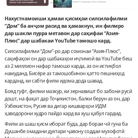
Нахустнамоиши ҳамаи қисмҳои силсилафилми
“Дом” ба анҷом расид ва ҳамакнун, ин филмро
дар шакли пурра метавон дар саҳифаи “Азия-
Плюс” дар шабакаи YouTube тамошо кард.
Силсилафилми “Дом”-ро дар сомонаи “Азия-Плюс”,
саҳифаҳои он дар шабакаҳои иҷтимоӣ ва YouTube беш
аз 2 миллион нафар тамошо карда, аз он истиқбол
намуданд. Бисёре аз тамошобинон ҳатто пешниҳод
карданд, ки сабти филм идома дода шавад.
Бояд гуфт, филми мазкур, ки зернавишт бо забони русӣ
дошт, на фақат дар Тоҷикистон, балки берун аз он, дар
Ӯзбекистон, Русия ва дигар кишварҳои ИДМ
ҳаводорони худро пайдо кард ва хуш қабул гардид.
Филм аз шаш қисм иборат буда, дар бораи чӣ гуна ба
Душанбе омадани духтари ҷавону соддаи музофотӣ