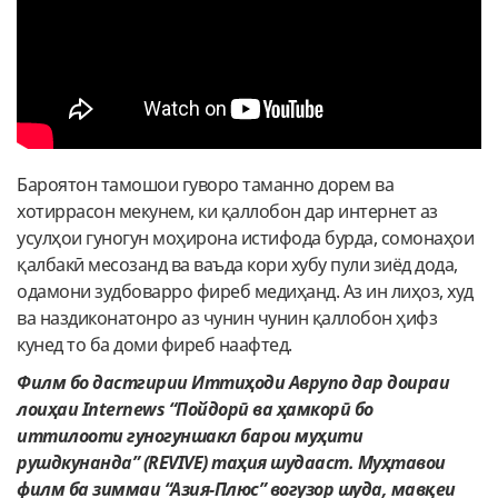
Бароятон тамошои гуворо таманно дорем ва
хотиррасон мекунем, ки қаллобон дар интернет аз
усулҳои гуногун моҳирона истифода бурда, сомонаҳои
қалбакӣ месозанд ва ваъда кори хубу пули зиёд дода,
одамони зудбоварро фиреб медиҳанд. Аз ин лиҳоз, худ
ва наздиконатонро аз чунин чунин қаллобон ҳифз
кунед то ба доми фиреб наафтед.
Филм бо дастгирии Иттиҳоди Аврупо дар доираи
лоиҳаи Internews “Пойдорӣ ва ҳамкорӣ бо
иттилооти гуногуншакл барои муҳити
рушдкунанда” (REVIVE) таҳия шудааст. Муҳтавои
филм ба зиммаи “Азия-Плюс” вогузор шуда, мавқеи