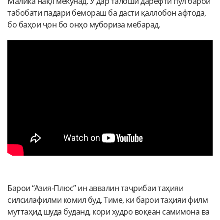
Малика нақл мекунад. Ӯ дар талоши дарёфти пул барои
табобати падари бемораш ба дасти қаллобон афтода,
бо баҳои ҷон бо онҳо мубориза мебарад.
Барои “Азия-Плюс” ин аввалин таҷрибаи таҳияи
силсилафилми комил буд. Тиме, ки барои таҳияи филм
муттаҳид шуда буданд, кори худро воқеан самимона ва