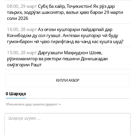
08:00, 29 март
Субҳ ба хайр, Тоҷикистон! Як рӯз дар
таърих, зодрӯзи шахсиятҳо, вазъи ҳаво барои 29 марти
соли 2026
16:00, 28 март
Аз оғози кушторҳои пайдарпай дар
Конибодом ду сол гузашт. Ангезаи кушторҳо чӣ буду
гумонбарон чӣ ҷазо гирифтанд ва чанд кас кушта шуд?
15:00, 28 март
Даргузашти Маҳмудхон Шоев,
рӯзноманигор ва ректори пешини Донишкадаи
омӯзгории Рашт
КУЛЛИ АХБОР
0 Шарҳҳо
Инъикоси дар шакли дарахт