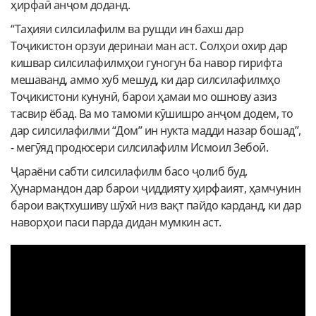
ҳирфаӣ анҷом доданд.
“Таҳияи силсилафилм ва рушди ин бахш дар
Тоҷикистон орзуи деринаи ман аст. Солҳои охир дар
кишвар силсилафилмҳои гуногун ба навор гирифта
мешаванд, аммо хуб мешуд, ки дар силсилафилмҳо
Тоҷикистони кунунӣ, барои ҳамаи мо ошнову азиз
тасвир ёбад. Ва мо тамоми кӯшишро анҷом додем, то
дар силсилафилми “Дом” ин нукта мадди назар бошад”,
- мегӯяд продюсери силсилафилм Исмоил Зебоӣ.
Ҷараёни сабти силсилафилм басо ҷолиб буд.
Ҳунармандон дар барои ҷиддияту ҳирфаият, ҳамчунин
барои вақтхушиву шӯхӣ низ вақт пайдо карданд, ки дар
наворҳои паси парда дидан мумкин аст.