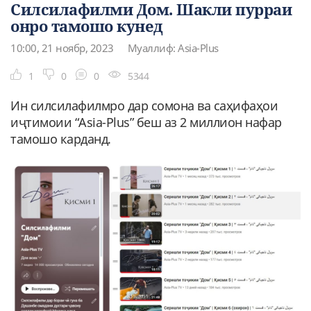
Силсилафилми Дом. Шакли пурраи
онро тамошо кунед
10:00, 21 ноябр, 2023
Муаллиф: Asia-Plus
1
0
0
5344
Ин силсилафилмро дар сомона ва саҳифаҳои
иҷтимоии “Asia-Plus” беш аз 2 миллион нафар
тамошо карданд.