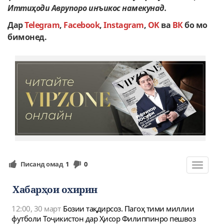
Иттиҳоди Аврупоро инъикос намекунад.
Дар
Telegram
,
Facebook
,
Instagram
,
OK
ва
ВК
бо мо
бимонед.
Писанд омад
1
0
Toggle
navigat
Хабарҳои охирин
12:00, 30 март
Бозии тақдирсоз. Пагоҳ тими миллии
футболи Тоҷикистон дар Ҳисор Филиппинро пешвоз