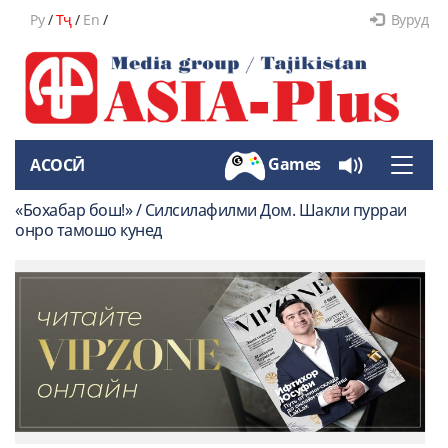
Ру
/
Тҷ
/
En
/
Вуруд
Games
АСОСӢ
Toggle
naviga
«Бохабар бош!» / Силсилафилми Дом. Шакли пурраи
онро тамошо кунед