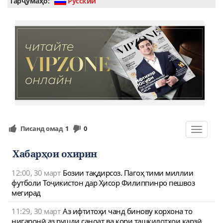
Тарҷумаҳо:
Руcский
Писанд омад
1
0
Toggle
navigat
Хабарҳои охирин
12:00, 30 март
Бозии тақдирсоз. Пагоҳ тими миллии
футболи Тоҷикистон дар Ҳисор Филиппинро пешвоз
мегирад
11:29, 30 март
Аз ифтитоҳи чанд бинову корхона то
нигаронӣ аз рушди саноат ва кори ташкилотҳои қарзӣ.