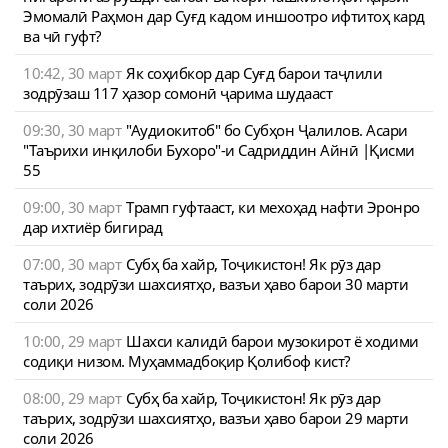
Эмомалӣ Раҳмон дар Суғд кадом иншоотро ифтитоҳ кард
ва чӣ гуфт?
10:42, 30 март
Як соҳибкор дар Суғд барои таҷлили
зодрӯзаш 117 ҳазор сомонӣ ҷарима шудааст
09:30, 30 март
"Аудиокитоб" бо Субҳон Ҷалилов. Асари
"Таърихи инқилоби Бухоро"-и Садриддин Айнӣ |Қисми
55
09:00, 30 март
Трамп гуфтааст, ки мехоҳад нафти Эронро
дар ихтиёр бигирад
07:00, 30 март
Субҳ ба хайр, Тоҷикистон! Як рӯз дар
таърих, зодрӯзи шахсиятҳо, вазъи ҳаво барои 30 марти
соли 2026
10:00, 29 март
Шахси калидӣ барои музокирот ё ходими
содиқи низом. Муҳаммадбоқир Қолибоф кист?
08:00, 29 март
Субҳ ба хайр, Тоҷикистон! Як рӯз дар
таърих, зодрӯзи шахсиятҳо, вазъи ҳаво барои 29 марти
соли 2026