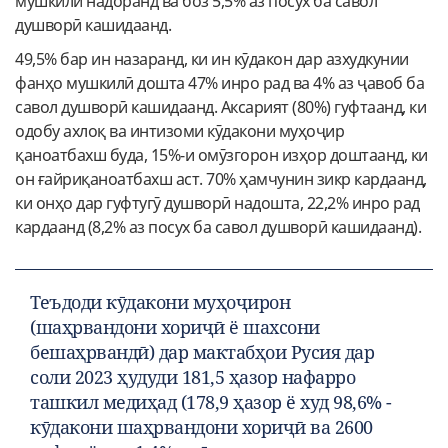
мушкилӣ надоранд ва боз 5,5% аз посух ба савол
душворӣ кашидаанд.
49,5% бар ин назаранд, ки ин кӯдакон дар азхудкунии
фанҳо мушкилӣ дошта 47% инро рад ва 4% аз ҷавоб ба
савол душворӣ кашидаанд. Аксарият (80%) гуфтаанд, ки
одобу ахлоқ ва интизоми кӯдакони муҳоҷир
қаноатбахш буда, 15%-и омӯзгорон изҳор доштаанд, ки
он ғайриқаноатбахш аст. 70% ҳамчунин зикр кардаанд,
ки онҳо дар гуфтугӯ душворӣ надошта, 22,2% инро рад
кардаанд (8,2% аз посух ба савол душворӣ кашидаанд).
Теъдоди кӯдакони муҳоҷирон
(шаҳрвандони хориҷӣ ё шахсони
бешаҳрвандӣ) дар мактабҳои Русия дар
соли 2023 ҳудуди 181,5 ҳазор нафарро
ташкил медиҳад (178,9 ҳазор ё худ 98,6% -
кӯдакони шаҳрвандони хориҷӣ ва 2600