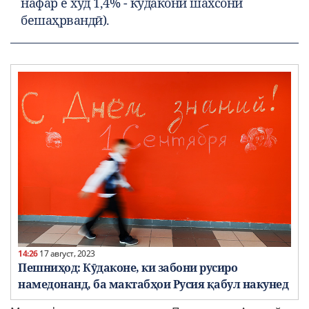
нафар ё худ 1,4% - кӯдакони шахсони
бешаҳрвандӣ).
14:26
17 август, 2023
Пешниҳод: Кӯдаконе, ки забони русиро
намедонанд, ба мактабҳои Русия қабул накунед