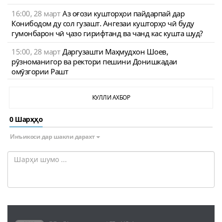
16:00, 28 март
Аз оғози кушторҳои пайдарпай дар
Конибодом ду сол гузашт. Ангезаи кушторҳо чӣ буду
гумонбарон чӣ ҷазо гирифтанд ва чанд кас кушта шуд?
15:00, 28 март
Даргузашти Маҳмудхон Шоев,
рӯзноманигор ва ректори пешини Донишкадаи
омӯзгории Рашт
КУЛЛИ АХБОР
0 Шарҳҳо
Инъикоси дар шакли дарахт