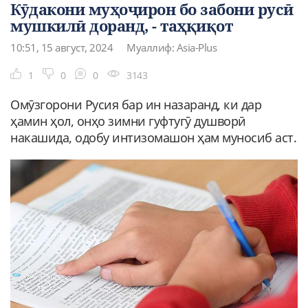
Кӯдакони муҳоҷирон бо забони русӣ
мушкилӣ доранд, - таҳқиқот
10:51, 15 август, 2024
Муаллиф: Asia-Plus
1
0
0
3143
Омӯзгорони Русия бар ин назаранд, ки дар
ҳамин ҳол, онҳо зимни гуфтугӯ душворӣ
накашида, одобу интизомашон ҳам муносиб аст.