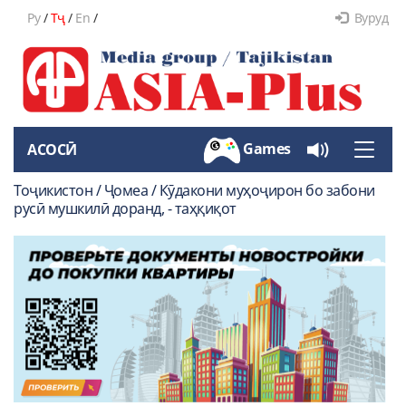
Ру
/
Тҷ
/
En
/
Вуруд
Games
АСОСӢ
Toggle
naviga
Тоҷикистон / Ҷомеа / Кӯдакони муҳоҷирон бо забони
русӣ мушкилӣ доранд, - таҳқиқот