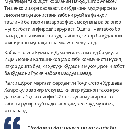
Муаллифи таҳқиқот, корманди Пажуҳишгоҳ Алексей
Тишенко ишора кардааст, ки кӯдакони муҳоҷирон аз
лиҳози сатҳи донистани забони русӣ ва фанҳои
таълимӣ ба таври назаррас фарқ мекунанд ва ба онҳо
муносибати инфиродӣ зарур аст. Одатан мактабҳо бо
назардошти имконоти худ, тадбирҳои кор ба кӯдакони
муҳоҷирро мустақилона муайян мекунанд.
Қаблан раиси Кумитаи Думани давлатӣ оид ба умури
ИДМ Леонид Калашников (аз ҳизби коммунисти Русия)
изҳор дошта буд, ки ҳуқуқи кӯдакони муҳоҷирон нисбат
ба кӯдакони Русия набояд маҳдуд шавад.
Раиси шӯрои маркази фарҳангии Тоҷикистон Хуршеда
Ҳамроқулова зикр мекунад, ки агар кӯдакон таҳсилро
дар мактабҳо аз синфи 1-2 оғоз кунанду агар ҳатто
забони русиро хуб надонанд ҳам, хеле зуд мутобиқ
мешаванд.
“Кӯдакон дар аввал на он қадр ба