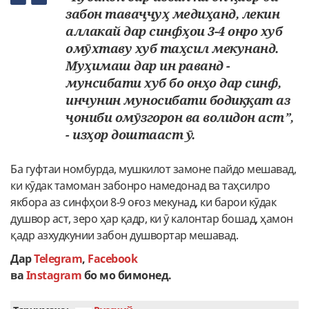
забон таваҷҷуҳ медиҳанд, лекин
аллакай дар синфҳои 3-4 онро хуб
омӯхтаву хуб таҳсил мекунанд.
Муҳимаш дар ин раванд -
мунсибати хуб бо онҳо дар синф,
инчунин муносибати бодиққат аз
ҷониби омӯзгорон ва волидон аст”,
- изҳор доштааст ӯ.
Ба гуфтаи номбурда, мушкилот замоне пайдо мешавад,
ки кӯдак тамоман забонро намедонад ва таҳсилро
якбора аз синфҳои 8-9 оғоз мекунад, ки барои кӯдак
душвор аст, зеро ҳар қадр, ки ӯ калонтар бошад, ҳамон
қадр азхудкунии забон душвортар мешавад.
Дар
Telegram
,
Facebook
ва
Instagram
бо мо бимонед.