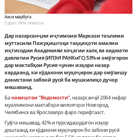
Акси марбута
Сурат: РИА Новости
Дар назарсанҷии иҷтимоии Маркази таълими
муттасили Пажуҳишгоҳи таҳқиқоти амалии
иқтисодии Академияи хоҷагии халқ ва хидмати
давлатии Русия (ИПЭИ РАНХиГС) 53%-и омӯзгорон
дар мактабҳои Русия чунин изҳори назар
кардаанд, ки кӯдакони муҳоҷирон дар омӯзишу
донистани забонӣ русӣ ба мушкилиҳо дучор
мешаванд.
Ба
навиштаи “Ведомости”
, назарсанҷӣ 2064 нафар
муаллимони мактабҳои вилоятҳои Новгород,
Челябинск ва Ярославлро фаро гирифтааст.
Гуфта мешавад, 42%-и пурсидашудагон изҳор
доштаанд, ки кӯдакони муҳоҷирон бо забони русӣ