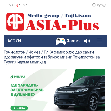
Ру
/
Тҷ
/
En
/
Вуруд
Games
АСОСӢ
Toggle
naviga
Тоҷикистон / Ҷомеа / ТИКА ҳамкориҳо дар самти
идоракунии офатҳои табииро миёни Тоҷикистон ва
Туркия идома медиҳад