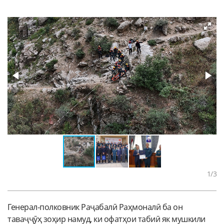
1
/3
Генерал-полковник Раҷабалӣ Раҳмоналӣ ба он
таваҷҷӯҳ зоҳир намуд, ки офатҳои табиӣ як мушкили