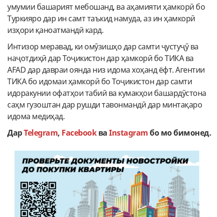
умумии башарият мебошанд, ва аҳамияти ҳамкорӣ бо
Туркияро дар ин самт таъкид намуда, аз ин ҳамкорӣ
изҳори қаноатмандӣ кард.
Интизор меравад, ки омӯзишҳо дар самти ҷустуҷӯ ва
наҷотдиҳӣ дар Тоҷикистон дар ҳамкорӣ бо ТИКА ва
AFAD дар давраи оянда низ идома хоҳанд ёфт. Агентии
ТИКА бо идомаи ҳамкорӣ бо Тоҷикистон дар самти
идоракунии офатҳои табиӣ ва кумакҳои башардӯстона
саҳм гузоштан дар рушди тавонмандӣ дар минтақаро
идома медиҳад.
Дар
Telegram
,
Facebook
ва
Instagram
бо мо бимонед.