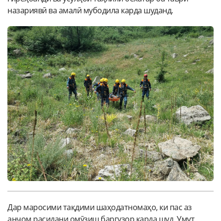
назариявӣ ва амалӣ мубодила карда шуданд.
Дар маросими тақдими шаҳодатномаҳо, ки пас аз
анҷом расидани омӯзиш баргузор карда шуд, Умут