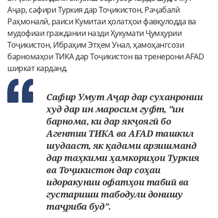
Аҷар, сафири Туркия дар Тоҷикистон, Раҷабалӣ
Раҳмоналӣ, раиси Кумитаи ҳолатҳои фавқулодда ва
мудофиаи граждании назди Ҳукумати Ҷумҳурии
Тоҷикистон, Ибраҳим Этҳем Унал, ҳамоҳангсози
барномаҳои ТИКА дар Тоҷикистон ва тренерони AFAD
ширкат карданд.
Сафир Умут Аҷар дар суханронии
худ дар ин маросим гуфт, "ин
барнома, ки дар якҷоягӣ бо
Агентии ТИКА ва AFAD ташкил
шудааст, як қадами арзишманд
дар таҳкими ҳамкориҳои Туркия
ва Тоҷикистон дар соҳаи
идоракунии офатҳои табиӣ ва
густариши табодули донишу
таҷриба буд”.