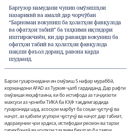
Баргузор намудани чунин омӯзишҳои
назариявӣ ва амалӣ дар чорчӯбаи
“Барномаи вокуниш ба ҳолатҳои фавқулода
ва офатҳои табиӣ” ба таҳкими иқтидори
иштирокчиён, ки дар раванди вокуниш ба
офатҳои табиӣ ва ҳолатҳои фавқулода
нақши фаъол доранд, равона карда
шудаанд.
Барои гузаронидани ин омӯзиш 5 нафар мураббӣ,
кормандони AFAD аз Туркия ҷалб гардиданд. Дар рафти
омӯзиши якҳафтаина, ки бо истифода аз таҷҳизоти
махсуси аз ҷониби ТИКА ба КҲФ тақдимгардида
гузаронида шуд, асосҳои марбут ба соҳаи ҷустуҷӯ ва
наҷот, аз қабили усулҳои ҷустуҷӯ ва наҷот дар табиат,
идоракунии ҷои ҳодиса, истифодаи ресмон ва тарзи
гиреҳбандӣ ва усулҳои таҳлияи бехатар ба таври