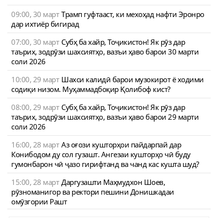
09:00, 30 март
Трамп гуфтааст, ки мехоҳад нафти Эронро
дар ихтиёр бигирад
07:00, 30 март
Субҳ ба хайр, Тоҷикистон! Як рӯз дар
таърих, зодрӯзи шахсиятҳо, вазъи ҳаво барои 30 марти
соли 2026
10:00, 29 март
Шахси калидӣ барои музокирот ё ходими
содиқи низом. Муҳаммадбоқир Қолибоф кист?
08:00, 29 март
Субҳ ба хайр, Тоҷикистон! Як рӯз дар
таърих, зодрӯзи шахсиятҳо, вазъи ҳаво барои 29 марти
соли 2026
16:00, 28 март
Аз оғози кушторҳои пайдарпай дар
Конибодом ду сол гузашт. Ангезаи кушторҳо чӣ буду
гумонбарон чӣ ҷазо гирифтанд ва чанд кас кушта шуд?
15:00, 28 март
Даргузашти Маҳмудхон Шоев,
рӯзноманигор ва ректори пешини Донишкадаи
омӯзгории Рашт