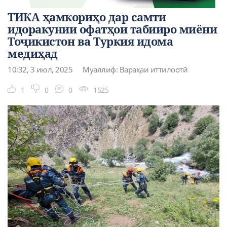
ТИКА ҳамкориҳо дар самти
идоракунии офатҳои табииро миёни
Тоҷикистон ва Туркия идома
медиҳад
10:32, 3 июл, 2025
Муаллиф: Варақаи иттилоотӣ
1
0
0
1525