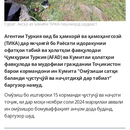
Сурат: Аксҳо аз ҷониби ТИКА пешниҳод шудааст
Агентии Туркия оид ба ҳамкорӣ ва ҳамоҳангсозӣ
(ТИКА) дар якҷоягӣ бо Раёсати идоракунии
офатҳои табиӣ ва ҳолатҳои фавқулодаи
Ҷумҳурии Туркия (AFAD) ва Кумитаи ҳолатҳои
фавқулода ва мудофиаи граждании Тоҷикистон
барои кормандони ин Кумита "Омӯзиши сатҳи
баланди ҷустуҷӯй ва наҷотдиҳӣ дар табиат”
баргузор намуд.
Омӯзиш бо иштироки 15 корманди ҷустуҷӯ ва наҷоти
тоҷик, ки дар моҳи ноябри соли 2024 марҳилаи аввали
ин омӯзишро бомуваффақият анҷом дода буданд,
баргузор шуд.