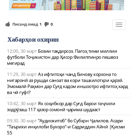
Писанд омад
1
0
Toggle
navigat
Хабарҳои охирин
12:00, 30 март
Бозии тақдирсоз. Пагоҳ тими миллии
футболи Тоҷикистон дар Ҳисор Филиппинро пешвоз
мегирад
11:29, 30 март
Аз ифтитоҳи чанд бинову корхона то
нигаронӣ аз рушди саноат ва кори ташкилотҳои қарзӣ.
Эмомалӣ Раҳмон дар Суғд кадом иншоотро ифтитоҳ кард
ва чӣ гуфт?
10:42, 30 март
Як соҳибкор дар Суғд барои таҷлили
зодрӯзаш 117 ҳазор сомонӣ ҷарима шудааст
09:30, 30 март
"Аудиокитоб" бо Субҳон Ҷалилов. Асари
"Таърихи инқилоби Бухоро"-и Садриддин Айнӣ |Қисми
55