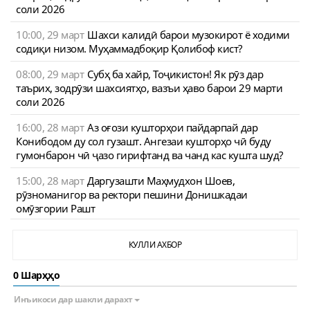
соли 2026
10:00, 29 март
Шахси калидӣ барои музокирот ё ходими
содиқи низом. Муҳаммадбоқир Қолибоф кист?
08:00, 29 март
Субҳ ба хайр, Тоҷикистон! Як рӯз дар
таърих, зодрӯзи шахсиятҳо, вазъи ҳаво барои 29 марти
соли 2026
16:00, 28 март
Аз оғози кушторҳои пайдарпай дар
Конибодом ду сол гузашт. Ангезаи кушторҳо чӣ буду
гумонбарон чӣ ҷазо гирифтанд ва чанд кас кушта шуд?
15:00, 28 март
Даргузашти Маҳмудхон Шоев,
рӯзноманигор ва ректори пешини Донишкадаи
омӯзгории Рашт
КУЛЛИ АХБОР
0 Шарҳҳо
Инъикоси дар шакли дарахт