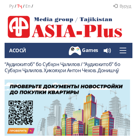
Ру
/
Тҷ
/
En
/
Вуруд
Games
АСОСӢ
Toggle
naviga
“Аудиокитоб” бо Субҳон Ҷалилов / “Аудиокитоб” бо
Субҳон Ҷалилов. Ҳикояҳои Антон Чехов. Донишҷӯ