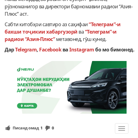
рӯзноманигор ва директори барномавии радиои “Азия-
Плюс” аст.
Cабти китобҳои савтиро аз саҳифаи
“Телеграм”-и
бахши тоҷикии хабаргузорӣ
ва
“Телеграм”-и
радиои “Азия-Плюс”
метавонед, гӯш кунед.
Дар
Telegram
,
Facebook
ва
Instagram
бо мо бимонед.
Писанд омад
1
0
Toggle
navigat