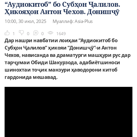
“Аудиокитоб” бо Субҳон Ҷалилов.
Ҳикояҳои Антон Чехов. Донишҷӯ
10:00, 30 июл, 2025
Муаллиф: Asia-Plus
1
0
0
1649
Дар нашри навбатии лоиҳаи “Аудиокитоб бо
Субҳон Ҷалилов” ҳикояи “Донишҷӯ”-и Антон
Чехов, нависанда ва драматурги машҳури рус дар
тарҷумаи Обиди Шакурзода, адабиётшиноси
шинохтаи тоҷик манзури ҳаводорони китоб
гардонида мешавад.