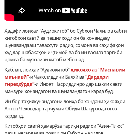
Ҳадафи лоиҳаи “Аудиокитоб” бо Субҳон Ҷалилов сабти
китобҳои савтӣ ва пешниҳоди он ба хонандаву
шунавандааш тавассути радио, сомона ва саҳифаҳои
худ дар шабакаҳои иҷтимоӣ ва ба ин васила тарғиби
ҷомеа ба мутолиаи китоб мебошад.
Қаблан, лоиҳаи “Аудиокитоб”
ҳикояҳо аз “Маснавии
маънавӣ”
-и Ҷалолиддини Балхӣ ва
“Дардҳои
гиреҳхӯрда”
-и Иноят Насриддинро дар шакли савти
манзури хонандагон ва шунавандагон карда буд.
Ин бор таҳиякунандагони лоиҳа ба хондани ҳикояҳои
Антон Чехов дар тарҷумаи Обиди Шакурзода оғоз
карданд.
Китобҳои савтӣ ҳамарӯза тариқи радиои “Азия-Плюс”
пахш мегардад ва ровии он Субҳон Ҷалилов,