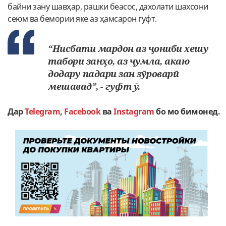
байни зану шавҳар, рашки беасос, дахолати шахсони
сеюм ва бемории яке аз ҳамсарон гуфт.
“Нисбати мардон аз ҷониби хешу
табори занҳо, аз ҷумла, акаю
додару падари зан зӯроварӣ
мешавад”, - гуфт ӯ.
Дар
Telegram
,
Facebook
ва
Instagram
бо мо бимонед.