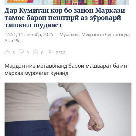
Дар Кумитаи кор бо занон Маркази
тамос барои пешгирӣ аз зӯроварӣ
ташкил шудааст
14:51, 11 сентябр, 2025
Муаллиф: Меҳрангез Султонзода,
Asia-Plus
3
0
0
2352
Мардон низ метавонанд барои машварат ба ин
марказ муроҷиат кунанд