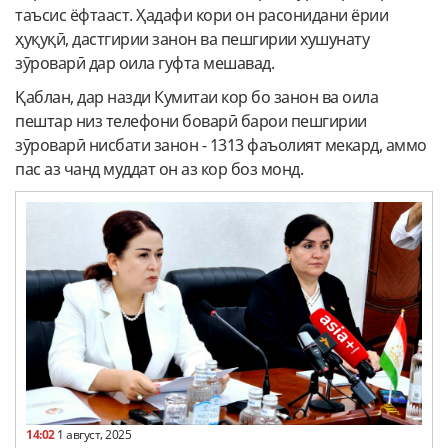
таъсис ёфтааст. Ҳадафи кори он расонидани ёрии
ҳуқуқӣ, дастгирии занон ва пешгирии хушунату
зӯроварӣ дар оила гуфта мешавад.
Қаблан, дар назди Кумитаи кор бо занон ва оила
пештар низ телефони боварӣ барои пешгирии
зӯроварӣ нисбати занон - 1313 фаъолият мекард, аммо
пас аз чанд муддат он аз кор боз монд.
14:02
1 август, 2025