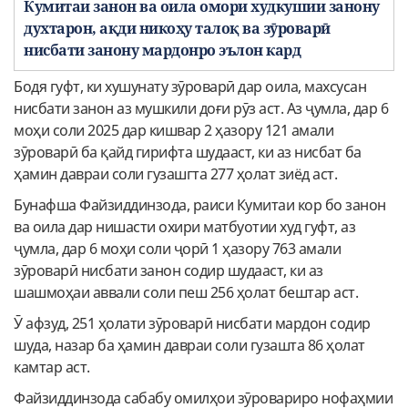
Кумитаи занон ва оила омори худкушии занону
духтарон, ақди никоҳу талоқ ва зӯроварӣ
нисбати занону мардонро эълон кард
Бодя гуфт, ки хушунату зӯроварӣ дар оила, махсусан
нисбати занон аз мушкили доғи рӯз аст.
Аз ҷумла, дар 6
моҳи соли 2025 дар кишвар 2 ҳазору 121 амали
зӯроварӣ ба қайд гирифта шудааст, ки аз нисбат ба
ҳамин давраи соли гузашгта 277 ҳолат зиёд аст.
Бунафша Файзиддинзода, раиси Кумитаи кор бо занон
ва оила дар нишасти охири матбуотии худ гуфт, аз
ҷумла, дар 6 моҳи соли ҷорӣ 1 ҳазору 763 амали
зӯроварӣ нисбати занон содир шудааст, ки аз
шашмоҳаи аввали соли пеш 256 ҳолат бештар аст.
Ӯ афзуд, 251 ҳолати зӯроварӣ нисбати мардон содир
шуда, назар ба ҳамин давраи соли гузашта 86 ҳолат
камтар аст.
Файзиддинзода сабабу омилҳои зӯровариро нофаҳмии