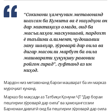
“Сокинони ҳамчунин метавонанд
шахсан ба Кумита ва ё ниҳодҳои он
дар минтақаҳо омада, оид ба
масъалаҳои маскуншавӣ, пардохт
ё таъйини алимент, ҷудошавии
зану шавҳар, зӯроварӣ дар оила ва
дигар масоили марбут ба оила
машварати ҳуқуқиву равонии
ройгон гирад”, гуфтанд аз ин
ниҳод.
Мардон низ метавонанд барои машварат ба ин марказ
муроҷиат кунанд.
Марказ бо мақсади аз Татбиқи Қонуни ҶТ “Дар бораи
пешгирии зӯроварӣ дар оила” ва ҳамоҳангсозии
Барномаи давлатӣ оид ба пешгирии зӯроварӣ дар оила