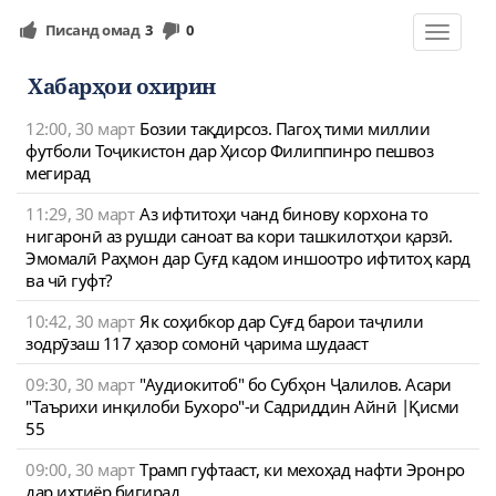
Писанд омад
3
0
Toggle
navigat
Хабарҳои охирин
12:00, 30 март
Бозии тақдирсоз. Пагоҳ тими миллии
футболи Тоҷикистон дар Ҳисор Филиппинро пешвоз
мегирад
11:29, 30 март
Аз ифтитоҳи чанд бинову корхона то
нигаронӣ аз рушди саноат ва кори ташкилотҳои қарзӣ.
Эмомалӣ Раҳмон дар Суғд кадом иншоотро ифтитоҳ кард
ва чӣ гуфт?
10:42, 30 март
Як соҳибкор дар Суғд барои таҷлили
зодрӯзаш 117 ҳазор сомонӣ ҷарима шудааст
09:30, 30 март
"Аудиокитоб" бо Субҳон Ҷалилов. Асари
"Таърихи инқилоби Бухоро"-и Садриддин Айнӣ |Қисми
55
09:00, 30 март
Трамп гуфтааст, ки мехоҳад нафти Эронро
дар ихтиёр бигирад