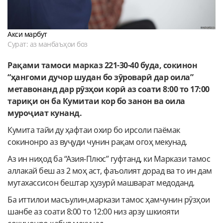
Акси марбут
Сурат: аз манбаъҳои боз
Рақами тамоси марказ 221-30-40 буда, сокинон
“ҳангоми дучор шудан бо зӯроварӣ дар оила”
метавонанд дар рӯзҳои корӣ аз соати 8:00 то 17:00
тариқи он ба Кумитаи кор бо занон ва оила
муроҷиат кунанд.
Кумита тайи ду ҳафтаи охир бо ирсоли паёмак
сокинонро аз вуҷуди чунин рақам огоҳ мекунад.
Аз ин ниҳод ба “Азия-Плюс” гуфтанд, ки Маркази тамос
аллакай беш аз 2 моҳ аст, фаъолият дорад ва то ин дам
мутахассисон бештар ҳузурӣ машварат медоданд.
Ба иттилои масъулин,маркази тамос ҳамчунин рӯзҳои
шанбе аз соати 8:00 то 12:00 низ арзу шкиояти