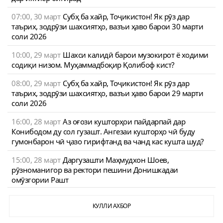
07:00, 30 март
Субҳ ба хайр, Тоҷикистон! Як рӯз дар
таърих, зодрӯзи шахсиятҳо, вазъи ҳаво барои 30 марти
соли 2026
10:00, 29 март
Шахси калидӣ барои музокирот ё ходими
содиқи низом. Муҳаммадбоқир Қолибоф кист?
08:00, 29 март
Субҳ ба хайр, Тоҷикистон! Як рӯз дар
таърих, зодрӯзи шахсиятҳо, вазъи ҳаво барои 29 марти
соли 2026
16:00, 28 март
Аз оғози кушторҳои пайдарпай дар
Конибодом ду сол гузашт. Ангезаи кушторҳо чӣ буду
гумонбарон чӣ ҷазо гирифтанд ва чанд кас кушта шуд?
15:00, 28 март
Даргузашти Маҳмудхон Шоев,
рӯзноманигор ва ректори пешини Донишкадаи
омӯзгории Рашт
КУЛЛИ АХБОР