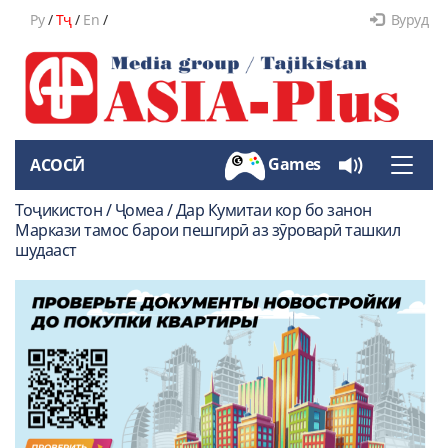
Ру
/
Тҷ
/
En
/
Вуруд
Games
АСОСӢ
Toggle
naviga
Тоҷикистон / Ҷомеа / Дар Кумитаи кор бо занон
Маркази тамос барои пешгирӣ аз зӯроварӣ ташкил
шудааст