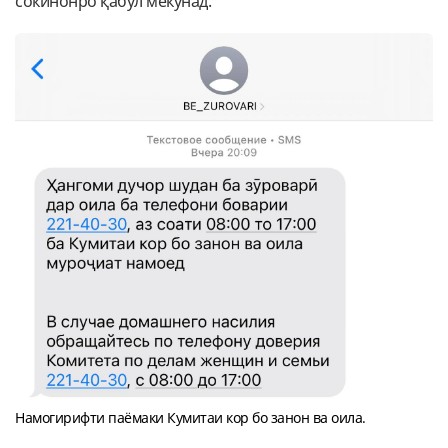
сокинонро қабул мекунад.
Намогирифти паёмаки Кумитаи кор бо занон ва оила.