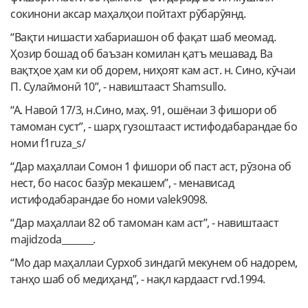
сокинони аксар маҳалҳои пойтахт рӯбарӯянд.
“Вақти нишасти хабариашон об фақат шаб меомад.
Ҳозир бошад об баъзан комилан қатъ мешавад. Ва
вақтҳое ҳам ки об дорем, ниҳоят кам аст. н. Сино, кӯчаи
П. Сулаймонӣ 10”, - навиштааст Shamsullo.
“А. Навоӣ 17/3, н.Сино, маҳ. 91, ошёнаи 3 фишори об
тамоман суст”, - шарҳ гузоштааст истифодабарандае бо
номи f1ruza_s/
“Дар маҳаллаи Сомон 1 фишори об паст аст, рӯзона об
нест, бо насос базӯр мекашем”, - менависад
истифодабарандае бо номи valek9098.
“Дар маҳаллаи 82 об тамоман кам аст”, - навиштааст
majidzoda_______.
“Мо дар маҳаллаи Сурхоб зиндагӣ мекунем об надорем,
танҳо шаб об медиҳанд”, - нақл кардааст rvd.1994.