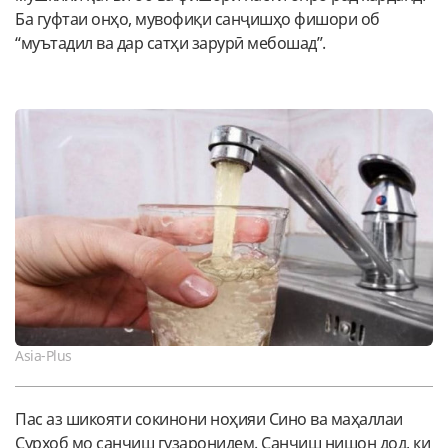
Ба гуфтаи онҳо, мувофиқи санҷишҳо фишори об
“муътадил ва дар сатҳи зарурӣ мебошад”.
Asia-Plus
Пас аз шикояти сокинони ноҳияи Сино ва маҳаллаи
Сурхоб мо санҷиш гузаронидем. Санҷиш нишон дод, ки