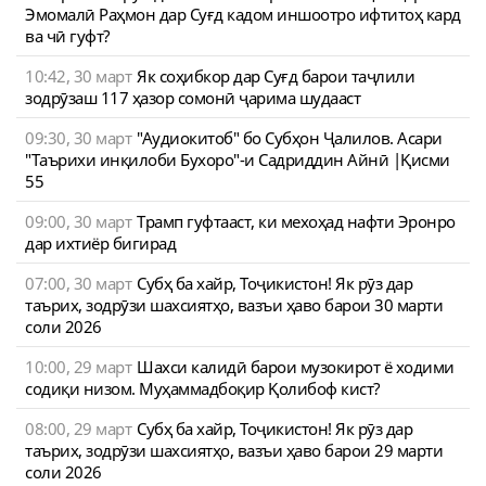
Эмомалӣ Раҳмон дар Суғд кадом иншоотро ифтитоҳ кард
ва чӣ гуфт?
10:42, 30 март
Як соҳибкор дар Суғд барои таҷлили
зодрӯзаш 117 ҳазор сомонӣ ҷарима шудааст
09:30, 30 март
"Аудиокитоб" бо Субҳон Ҷалилов. Асари
"Таърихи инқилоби Бухоро"-и Садриддин Айнӣ |Қисми
55
09:00, 30 март
Трамп гуфтааст, ки мехоҳад нафти Эронро
дар ихтиёр бигирад
07:00, 30 март
Субҳ ба хайр, Тоҷикистон! Як рӯз дар
таърих, зодрӯзи шахсиятҳо, вазъи ҳаво барои 30 марти
соли 2026
10:00, 29 март
Шахси калидӣ барои музокирот ё ходими
содиқи низом. Муҳаммадбоқир Қолибоф кист?
08:00, 29 март
Субҳ ба хайр, Тоҷикистон! Як рӯз дар
таърих, зодрӯзи шахсиятҳо, вазъи ҳаво барои 29 марти
соли 2026