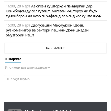
16:00, 28 март
Аз оғози кушторҳои пайдарпай дар
Конибодом ду сол гузашт. Ангезаи кушторҳо чӣ буду
гумонбарон чӣ ҷазо гирифтанд ва чанд кас кушта шуд?
15:00, 28 март
Даргузашти Маҳмудхон Шоев,
рӯзноманигор ва ректори пешини Донишкадаи
омӯзгории Рашт
КУЛЛИ АХБОР
0 Шарҳҳо
Инъикоси дар шакли дарахт