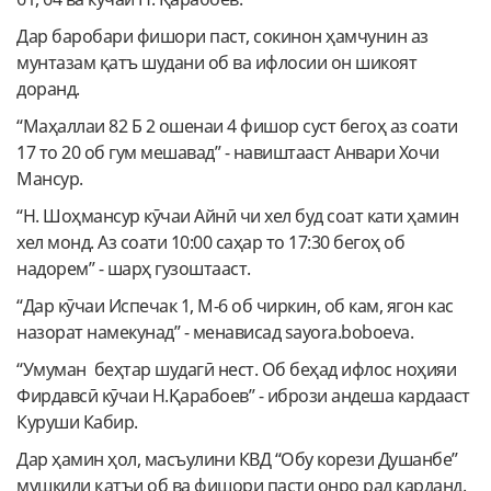
Дар баробари фишори паст, сокинон ҳамчунин аз
мунтазам қатъ шудани об ва ифлосии он шикоят
доранд.
“Маҳаллаи 82 Б 2 ошенаи 4 фишор суст бегоҳ аз соати
17 то 20 об гум мешавад” - навиштааст Анвари Хочи
Мансур.
“Н. Шоҳмансур кӯчаи Айнӣ чи хел буд соат кати ҳамин
хел монд. Аз соати 10:00 саҳар то 17:30 бегоҳ об
надорем” - шарҳ гузоштааст.
“Дар кӯчаи Испечак 1, М-6 об чиркин, об кам, ягон кас
назорат намекунад” - менависад sayora.boboeva.
“Умуман беҳтар шудагӣ нест. Об беҳад ифлос ноҳияи
Фирдавсӣ кӯчаи Н.Қарабоев” - ибрози андеша кардааст
Куруши Кабир.
Дар ҳамин ҳол, масъулини КВД “Обу корези Душанбе”
мушкили қатъи об ва фишори пасти онро рад карданд.