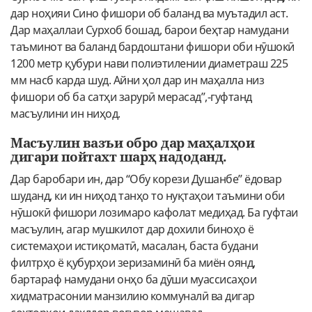
дар ноҳияи Сино фишори об баланд ва муътадил аст.
Дар маҳаллаи Сурхоб бошад, барои беҳтар намудани
таъминот ва баланд бардоштани фишори оби нӯшокӣ
1200 метр қубури нави полиэтилении диаметраш 225
мм насб карда шуд. Айни ҳол дар ин маҳалла низ
фишори об ба сатҳи зарурӣ мерасад”,-гуфтанд
масъулини ин ниҳод.
Масъулин вазъи обро дар маҳалҳои
дигари пойтахт шарҳ надоданд.
Дар баробари ин, дар “Обу корези Душанбе” ёдовар
шуданд, ки ин ниҳод танҳо то нуқтаҳои таъмини оби
нӯшокӣ фишори лозимаро кафолат медиҳад. Ба гуфтаи
масъулин, агар мушкилот дар дохили биноҳо ё
системаҳои истиқоматӣ, масалан, баста будани
филтрҳо ё қубурҳои зеризаминӣ ба миён оянд,
бартараф намудани онҳо ба дӯши муассисаҳои
хидматрасонии манзилию коммуналӣ ва дигар