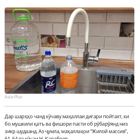
Asia-Plus
Дар шарҳҳо чанд кӯчаву маҳаллаи дигари пойтахт, ки
бо мушкили қатъ ва фишори пасти об рӯбарӯянд низ
зикр шудаанд. Аз ҷумла, маҳаллаҳои “Жилой массив”,
61, 64 ва кӯчаи Н. Қарабоев.