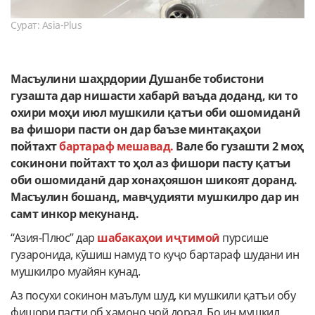
Сурат: Asia-Plus
Масъулини шаҳрдории Душанбе тобистони
гузашта дар нишасти хабарӣ ваъда доданд, ки то
охири моҳи июл мушкили қатъи оби ошомиданӣ
ва фишори пасти он дар баъзе минтақаҳои
пойтахт
бартараф мешавад.
Вале бо гузашти 2 моҳ
сокинони пойтахт то ҳол аз фишори пасту қатъи
оби ошомиданӣ дар хонаҳояшон шикоят доранд.
Масъулин бошанд, мавҷудияти мушкилро дар ин
самт инкор мекунанд.
“Азия-Плюс” дар
шабакаҳои иҷтимоӣ
пурсише
гузаронида, кӯшиш намуд то куҷо бартараф шудани ин
мушкилро муайян кунад.
Аз посухи сокинон маълум шуд, ки мушкили қатъи обу
фишори пасти об ҳамоно ҷой дорад. Бо ин мушкил