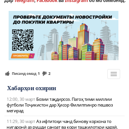
Дар
Telegram
,
Facebook
ва
Instagram
бо мо бимонед.
Писанд омад
1
2
Toggle
navigat
Хабарҳои охирин
12:00, 30 март
Бозии тақдирсоз. Пагоҳ тими миллии
футболи Тоҷикистон дар Ҳисор Филиппинро пешвоз
мегирад
11:29, 30 март
Аз ифтитоҳи чанд бинову корхона то
нигаронӣ аз рушди саноат ва кори ташкилотҳои қарзӣ.