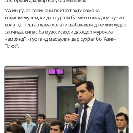
сохторҳои дахлдор вогузор мешавад.
“Аз ин рӯ, аз сокинони пойтахт эҳтиромона
хоҳишмекунем, ки дар сурати ба миён омадани чунин
ҳолатҳо пеш аз ҳама ҳолати шабакаҳои дохилии худро
санҷида, сипас ба муассисаҳои дахлдор муроҷиат
намоянд”, - гуфтанд масъулин дар суҳбат бо “Азия-
Плюс”.