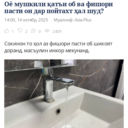
Оё мушкили қатъи об ва фишори
пасти он дар пойтахт ҳал шуд?
14:00, 14 октябр, 2025
Муаллиф: Asia-Plus
1
2
0
2409
Сокинон то ҳол аз фишори пасти об шикоят
доранд, масъулин инкор мекунанд.