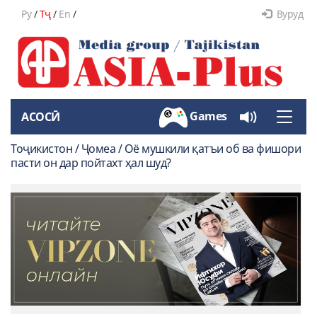
Ру
/
Тҷ
/
En
/
Вуруд
Games
АСОСӢ
Toggle
naviga
Тоҷикистон / Ҷомеа / Оё мушкили қатъи об ва фишори
пасти он дар пойтахт ҳал шуд?