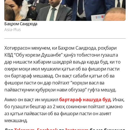
Баҳром Саидзода
Asia-Plus
Хотиррасон мекунем, ки Баҳром Саидзода, роҳбари
КВД “Обу корези Душанбе” ҳанӯз тобистони гузашта
дар нишасти хабарии шаҳдорӣ ваъда карда буд, ки то
охири моҳи июл мушкили қатъи об ва фишори пасти
он бартараф мешавад. Он вақт сабаби қатъи об ва
фишори пасти он дар пойтахт “корҳои васл ва
пайвасткунии қубурҳои нави обгузар” гуфта мешуд.
Аммо он вақт ин мушкил
бартараф нашуда буд
. Инак,
бо гузашти бештар аз 2 моҳ сокинони пойтахт ҳамоно
аз қатъи пайвастаи об ва фишори пасти он азият
мекашанд.