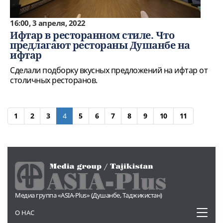
16:00, 3 апреля, 2022
Ифтар в ресторанном стиле. Что
предлагают рестораны Душанбе на
ифтар
Сделали подборку вкусных предложений на ифтар от
столичных ресторанов.
1
2
3
4
5
6
7
8
9
10
11
Медиа группа «ASIA-Plus» (Душанбе, Таджикистан)
Toggl
О НАС
naviga