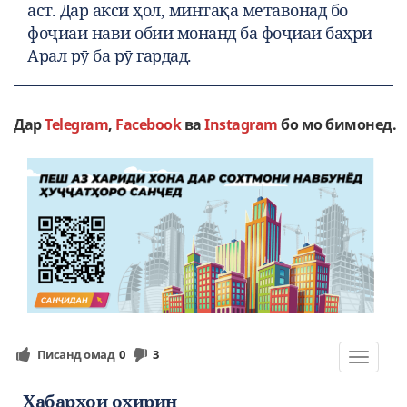
аст. Дар акси ҳол, минтақа метавонад бо
фоҷиаи нави обии монанд ба фоҷиаи баҳри
Арал рӯ ба рӯ гардад.
Дар
Telegram
,
Facebook
ва
Instagram
бо мо бимонед.
Писанд омад
0
3
Toggle
navigat
Хабарҳои охирин