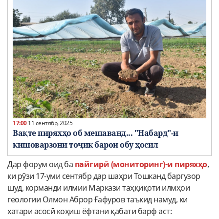
17:00
11 сентябр, 2025
Вақте пиряхҳо об мешаванд... "Набард"-и
кишоварзони тоҷик барои обу ҳосил
Дар форум оид ба
пайгирӣ (мониторинг)-и пиряхҳо
,
ки рӯзи 17-уми сентябр дар шаҳри Тошканд баргузор
шуд, корманди илмии Маркази таҳқиқоти илмҳои
геологии Олмон Аброр Ғафуров таъкид намуд, ки
хатари асосӣ коҳиш ёфтани қабати барф аст: