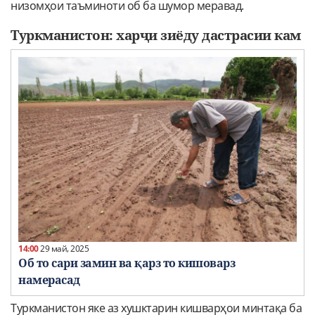
низомҳои таъминоти об ба шумор меравад.
Туркманистон: харҷи зиёду дастрасии кам
14:00
29 май, 2025
Об то сари замин ва қарз то кишоварз
намерасад
Туркманистон яке аз хушктарин кишварҳои минтақа ба