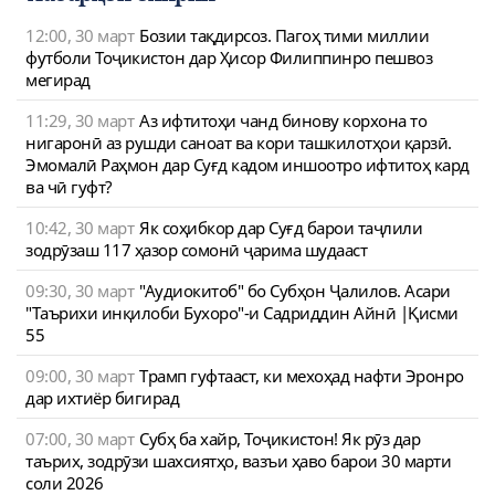
12:00, 30 март
Бозии тақдирсоз. Пагоҳ тими миллии
футболи Тоҷикистон дар Ҳисор Филиппинро пешвоз
мегирад
11:29, 30 март
Аз ифтитоҳи чанд бинову корхона то
нигаронӣ аз рушди саноат ва кори ташкилотҳои қарзӣ.
Эмомалӣ Раҳмон дар Суғд кадом иншоотро ифтитоҳ кард
ва чӣ гуфт?
10:42, 30 март
Як соҳибкор дар Суғд барои таҷлили
зодрӯзаш 117 ҳазор сомонӣ ҷарима шудааст
09:30, 30 март
"Аудиокитоб" бо Субҳон Ҷалилов. Асари
"Таърихи инқилоби Бухоро"-и Садриддин Айнӣ |Қисми
55
09:00, 30 март
Трамп гуфтааст, ки мехоҳад нафти Эронро
дар ихтиёр бигирад
07:00, 30 март
Субҳ ба хайр, Тоҷикистон! Як рӯз дар
таърих, зодрӯзи шахсиятҳо, вазъи ҳаво барои 30 марти
соли 2026