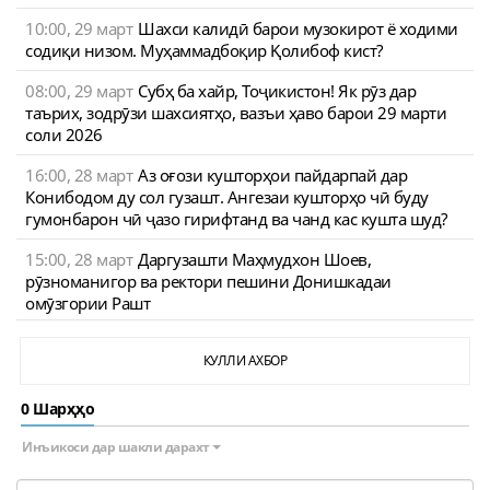
10:00, 29 март
Шахси калидӣ барои музокирот ё ходими
содиқи низом. Муҳаммадбоқир Қолибоф кист?
08:00, 29 март
Субҳ ба хайр, Тоҷикистон! Як рӯз дар
таърих, зодрӯзи шахсиятҳо, вазъи ҳаво барои 29 марти
соли 2026
16:00, 28 март
Аз оғози кушторҳои пайдарпай дар
Конибодом ду сол гузашт. Ангезаи кушторҳо чӣ буду
гумонбарон чӣ ҷазо гирифтанд ва чанд кас кушта шуд?
15:00, 28 март
Даргузашти Маҳмудхон Шоев,
рӯзноманигор ва ректори пешини Донишкадаи
омӯзгории Рашт
КУЛЛИ АХБОР
0 Шарҳҳо
Инъикоси дар шакли дарахт