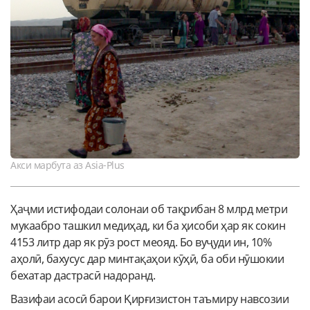
Акси марбута аз Asia-Plus
Ҳаҷми истифодаи солонаи об тақрибан 8 млрд метри
мукаабро ташкил медиҳад, ки ба ҳисоби ҳар як сокин
4153 литр дар як рӯз рост меояд. Бо вуҷуди ин, 10%
аҳолӣ, бахусус дар минтақаҳои кӯҳӣ, ба оби нӯшокии
бехатар дастрасӣ надоранд.
Вазифаи асосӣ барои Қирғизистон таъмиру навсозии