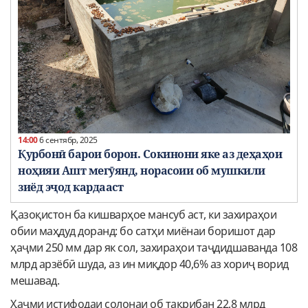
14:00
6 сентябр, 2025
Қурбонӣ барои борон. Сокинони яке аз деҳаҳои
ноҳияи Ашт мегӯянд, норасоии об мушкили
зиёд эҷод кардааст
Қазоқистон ба кишварҳое мансуб аст, ки захираҳои
обии маҳдуд доранд: бо сатҳи миёнаи боришот дар
ҳаҷми 250 мм дар як сол, захираҳои таҷдидшаванда 108
млрд арзёбӣ шуда, аз ин миқдор 40,6% аз хориҷ ворид
мешавад.
Ҳаҷми истифодаи солонаи об тақрибан 22,8 млрд