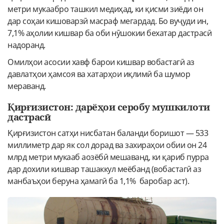
метри мукаабро ташкил медиҳад, ки қисми зиёди он
дар соҳаи кишоварзӣ масраф мегардад. Бо вуҷуди ин,
7,1% аҳолии кишвар ба оби нӯшокии бехатар дастрасӣ
надоранд.
Омилҳои асосии хавф барои кишвар вобастагӣ аз
давлатҳои ҳамсоя ва хатарҳои иқлимӣ ба шумор
мераванд.
Қирғизистон: дарёҳои серобу мушкилоти
дастрасӣ
Қирғизистон сатҳи нисбатан баланди боришот — 533
миллиметр дар як сол дорад ва захираҳои обии он 24
млрд метри мукааб аозёбӣ мешаванд, ки қариб пурра
дар дохили кишвар ташаккул меёбанд (вобастагӣ аз
манбаъҳои беруна ҳамагӣ ба 1,1% баробар аст).