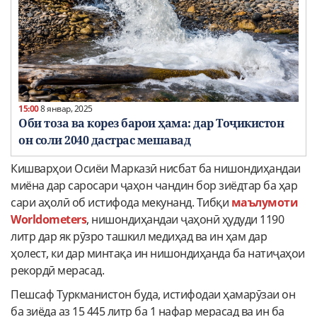
15:00
8 январ, 2025
Оби тоза ва корез барои ҳама: дар Тоҷикистон
он соли 2040 дастрас мешавад
Кишварҳои Осиёи Марказӣ нисбат ба нишондиҳандаи
миёна дар саросари ҷаҳон чандин бор зиёдтар ба ҳар
сари аҳолӣ об истифода мекунанд. Тибқи
маълумоти
Worldometers
, нишондиҳандаи ҷаҳонӣ ҳудуди 1190
литр дар як рӯзро ташкил медиҳад ва ин ҳам дар
ҳолест, ки дар минтақа ин нишондиҳанда ба натиҷаҳои
рекордӣ мерасад.
Пешсаф Туркманистон буда, истифодаи ҳамарӯзаи он
ба зиёда аз 15 445 литр ба 1 нафар мерасад ва ин ба