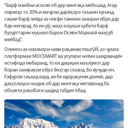
“Барф манбаи асосии об дар минтақа мебошад. Агар
пиряхҳо то 20%-и маҷрои дарёҳоро таъмин кунанд,
саҳми барф зиёда аз нисфи тамоми захираи обро дар
бар мегирад. Аз ин рӯ, маҳз коҳиши қабати барф
бузургтарин мушкил барои Осиёи Марказӣ маҳсуб
меёбад”.
Олимон аз низомҳои нави рақамии пешгӯӢ, аз ҷумла
платформаи MOCSMART ва усулҳои «илми шаҳрвандӣ»
истифода мебаранд, то ки дақиқии маълумот дар
бораи захираҳои обро беҳтар созанд. Бо вуҷуди ин,
Ғафуров таъкид кард, ки бе идоракунии доимӣ, дар
даҳсолаҳои наздик об дар минтақа метавонад ба
объекти рақобати шадид табдил ёбад.