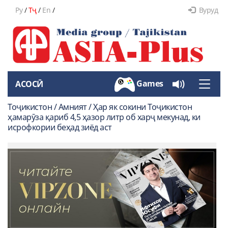
Ру
/
Тҷ
/
En
/
Вуруд
Games
АСОСӢ
Toggle
naviga
Тоҷикистон / Амният / Ҳар як сокини Тоҷикистон
ҳамарӯза қариб 4,5 ҳазор литр об харҷ мекунад, ки
исрофкории беҳад зиёд аст