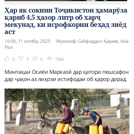
Ҳар як сокини Тоҷикистон ҳамарӯза
қариб 4,5 ҳазор литр об харҷ
мекунад, ки исрофкории беҳад зиёд
аст
16:00, 11 октябр, 2025
Муаллиф: Сайфиддин Қараев, Asia-
Plus
0
3
0
7966
Минтақаи Осиёи Марказӣ дар қатори пешсафон
дар ҷаҳон аз лиҳози истифодаи об қарор дорад.