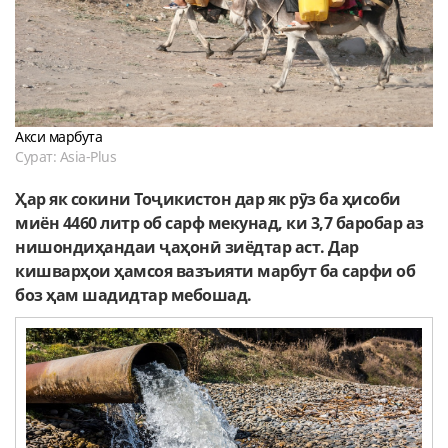
Акси марбута
Сурат: Asia-Plus
Ҳар як сокини Тоҷикистон дар як рӯз ба ҳисоби
миён 4460 литр об сарф мекунад, ки 3,7 баробар аз
нишондиҳандаи ҷаҳонӣ зиёдтар аст. Дар
кишварҳои ҳамсоя вазъияти марбут ба сарфи об
боз ҳам шадидтар мебошад.