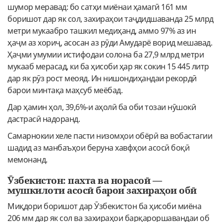
шумор меравад: бо сатҳи миёнаи ҳамагӣ 161 мм
боришот дар як сол, захираҳои таҷдидшаванда 25 млрд
метри мукаабро ташкил медиҳанд, аммо 97% аз ин
ҳаҷм аз хориҷ, асосан аз рӯди Амударё ворид мешавад.
Ҳаҷми умумии истифодаи солона ба 27,9 млрд метри
мукааб мерасад, ки ба ҳисоби ҳар як сокин 15 445 литр
дар як рӯз рост меояд. Ин нишондиҳандаи рекордӣ
барои минтақа маҳсуб меёбад.
Дар ҳамин ҳол, 39,6%-и аҳолӣ ба оби тозаи нӯшокӣ
дастрасӣ надоранд.
Самарнокии хеле пасти низомҳои обёрӣ ва вобастагии
шадид аз манбаъҳои беруна хавфҳои асосӣ боқӣ
мемонанд.
Ӯзбекистон: пахта ва норасоӣ —
мушкилоти асосӣ барои захираҳои обӣ
Миқдори боришот дар Ӯзбекистон ба ҳисоби миёна
206 мм дар як сол ва захираҳои барқароршавандаи об