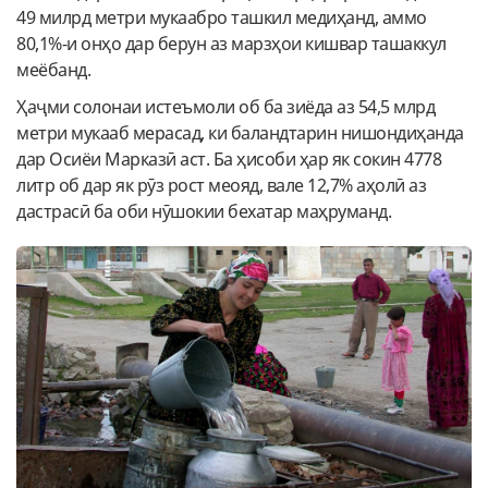
49 милрд метри мукаабро ташкил медиҳанд, аммо
80,1%-и онҳо дар берун аз марзҳои кишвар ташаккул
меёбанд.
Ҳаҷми солонаи истеъмоли об ба зиёда аз 54,5 млрд
метри мукааб мерасад, ки баландтарин нишондиҳанда
дар Осиёи Марказӣ аст. Ба ҳисоби ҳар як сокин 4778
литр об дар як рӯз рост меояд, вале 12,7% аҳолӣ аз
дастрасӣ ба оби нӯшокии бехатар маҳруманд.