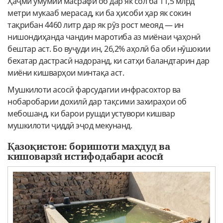
Ҳаҷми умумии масрафи об дар як сол ба 11,5 млрд
метри мукааб мерасад, ки ба ҳисоби ҳар як сокин
тақрибан 4460 литр дар як рӯз рост меояд — ин
нишондиҳанда чандин маротиба аз миёнаи ҷаҳонӣ
бештар аст. Бо вуҷуди ин, 26,2% аҳолӣ ба оби нӯшокии
бехатар дастрасӣ надоранд, ки сатҳи баландтарин дар
миёни кишварҳои минтақа аст.
Мушкилоти асосӣ фарсудагии инфрасохтор ва
нобаробарии дохилӣ дар тақсими захираҳои об
мебошанд, ки барои рушди устувори кишвар
мушкилоти ҷиддӣ эҷод мекунанд.
Қазоқистон: боришоти маҳдуд ва
кишоварзӣ истифодабари асосӣ