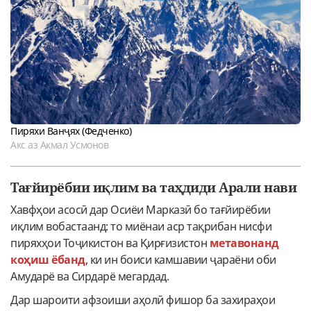
Пиряхи Ванҷях (Федченко)
Акс аз Акмал Усмонов
Тағйирёбии иқлим ва таҳдиди Арали нави
Хавфҳои асосӣ дар Осиёи Марказӣ бо тағйирёбии
иқлим вобастаанд: то миёнаи аср тақрибан нисфи
пиряхҳои Тоҷикистон ва Қирғизистон
метавонанд
коҳиш ёбанд
, ки ин боиси камшавии ҷараёни оби
Амударё ва Сирдарё мегардад.
Дар шароити афзоиши аҳолӣ фишор ба захираҳои