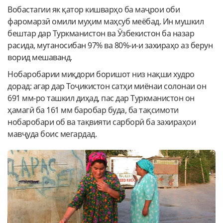
Вобастагии як қатор кишварҳо ба маҷрои оби
фаромарзӣ омили муҳим маҳсуб меёбад. Ин мушкил
бештар дар Туркманистон ва Ӯзбекистон ба назар
расида, мутаносибан 97% ва 80%-и-и захираҳо аз берун
ворид мешаванд.
Нобаробарии миқдори боришот низ нақши худро
дорад: агар дар Тоҷикистон сатҳи миёнаи солонаи он
691 мм-ро ташкил диҳад, пас дар Туркманистон он
ҳамагӣ ба 161 мм баробар буда, ба тақсимоти
нобаробари об ва тақвияти сарборӣ ба захираҳои
мавҷуда боис мегардад.