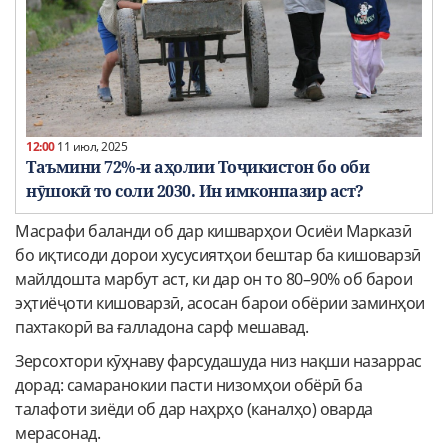
12:00
11 июл, 2025
Таъмини 72%-и аҳолии Тоҷикистон бо оби
нӯшокӣ то соли 2030. Ин имконпазир аст?
Масрафи баланди об дар кишварҳои Осиёи Марказӣ
бо иқтисоди дорои хусусиятҳои бештар ба кишоварзӣ
майлдошта марбут аст, ки дар он то 80–90% об барои
эҳтиёҷоти кишоварзӣ, асосан барои обёрии заминҳои
пахтакорӣ ва ғалладона сарф мешавад.
Зерсохтори кӯҳнаву фарсудашуда низ нақши назаррас
дорад: самаранокии пасти низомҳои обёрӣ ба
талафоти зиёди об дар наҳрҳо (каналҳо) оварда
мерасонад.