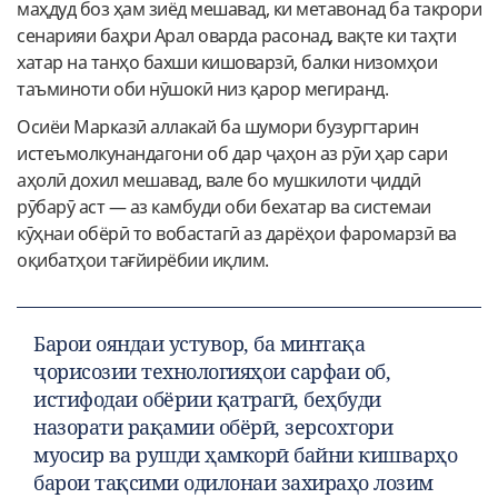
маҳдуд боз ҳам зиёд мешавад, ки метавонад ба такрори
сенарияи баҳри Арал оварда расонад, вақте ки таҳти
хатар на танҳо бахши кишоварзӣ, балки низомҳои
таъминоти оби нӯшокӣ низ қарор мегиранд.
Осиёи Марказӣ аллакай ба шумори бузургтарин
истеъмолкунандагони об дар ҷаҳон аз рӯи ҳар сари
аҳолӣ дохил мешавад, вале бо мушкилоти ҷиддӣ
рӯбарӯ аст — аз камбуди оби бехатар ва системаи
кӯҳнаи обёрӣ то вобастагӣ аз дарёҳои фаромарзӣ ва
оқибатҳои тағйирёбии иқлим.
Барои ояндаи устувор, ба минтақа
ҷорисозии технологияҳои сарфаи об,
истифодаи обёрии қатрагӣ, беҳбуди
назорати рақамии обёрӣ, зерсохтори
муосир ва рушди ҳамкорӣ байни кишварҳо
барои тақсими одилонаи захираҳо лозим