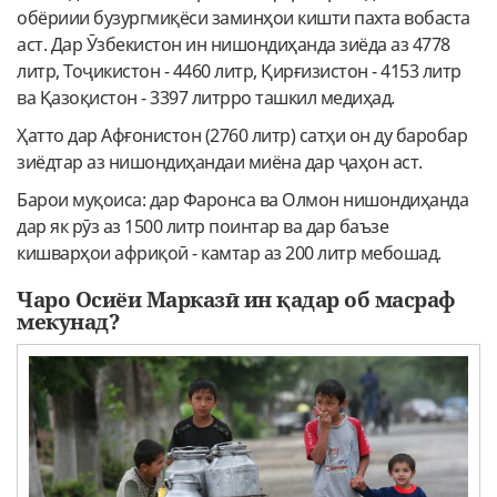
обёриии бузургмиқёси заминҳои кишти пахта вобаста
аст. Дар Ӯзбекистон ин нишондиҳанда зиёда аз 4778
литр, Тоҷикистон - 4460 литр, Қирғизистон - 4153 литр
ва Қазоқистон - 3397 литрро ташкил медиҳад.
Ҳатто дар Афғонистон (2760 литр) сатҳи он ду баробар
зиёдтар аз нишондиҳандаи миёна дар ҷаҳон аст.
Барои муқоиса: дар Фаронса ва Олмон нишондиҳанда
дар як рӯз аз 1500 литр поинтар ва дар баъзе
кишварҳои африқоӣ - камтар аз 200 литр мебошад.
Чаро Осиёи Марказӣ ин қадар об масраф
мекунад?