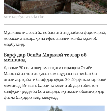
Акси марбута аз Asia-Plus
Мушкилоти асосӣ ба вобастагӣ аз дарёҳои фаромарзӣ,
норасоии захираҳо ва ифлосшавии манбаъҳои об
марбутанд.
Барф дар Осиёи Марказӣ тезтар об
мешавад
Давоми 30 соли охир масоҳати пиряхҳои Осиёи
Марказӣ аз чор як ҳисса кам шудааст ва нисбат ба
оғози аср қабати барф дар кӯҳҳо 30–40 рӯз камтар боқӣ
мемонад. Ин вазъ барои таъмини об дар тобистон
хавфҳои ҷиддӣ ба бор оварда, эҳтимоли обхезиҳо дар
фасли баҳорро зиёд мекунад.