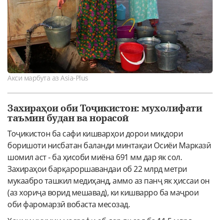
Акси марбута аз Asia-Plus
Захираҳои оби Тоҷикистон: мухолифати
таъмин будан ва норасоӣ
Тоҷикистон ба сафи кишварҳои дорои миқдори
боришоти нисбатан баланди минтақаи Осиёи Марказӣ
шомил аст - ба ҳисоби миёна 691 мм дар як сол.
Захираҳои барқароршавандаи об 22 млрд метри
мукаабро ташкил медиҳанд, аммо аз панҷ як ҳиссаи он
(аз хориҷа ворид мешавад), ки кишварро ба маҷрои
оби фаромарзӣ вобаста месозад.