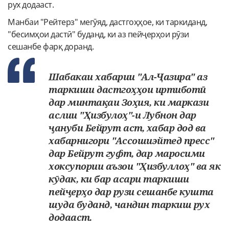
рух додааст.
Манбаи "Рейтерз" мегӯяд, дастгоҳҳое, ки таркиданд,
"бесимҳои дастӣ" буданд, ки аз пейҷерҳои рӯзи
сешанбе фарқ доранд.
Шабакаи хабарии "Ал-Ҷазира" аз
таркиши дастгоҳҳои иртиботӣ
дар минтақаи Зоҳия, ки маркази
аслии "Ҳизбулоҳ"-и Лубнон дар
ҷануби Бейрут аст, хабар дод ва
хабарнигори "Ассошиэйтед пресс"
дар Бейрут гуфт, дар маросими
хоксупории аъзои "Ҳизбуллоҳ" ва як
кӯдак, ки бар асари таркиши
пейҷерҳо дар рузи сешанбе кушта
шуда буданд, чандин таркиш рух
додааст.