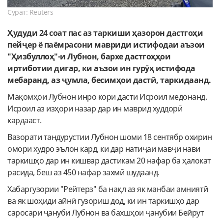
Сурат: Reuters
Ҳудуди 24 соат пас аз таркиши ҳазорон дастгоҳи
пейҷер ё паёмрасони мавриди истифодаи аъзои
"Ҳизбуллоҳ"-и Лубнон, бархе дастгоҳҳои
иртиботии дигар, ки аъзои ин гурӯҳ истифода
мебаранд, аз ҷумла, бесимҳои дастӣ, таркидаанд.
Мақомҳои Лубнон инро кори дасти Исроил медонанд.
Исроил аз изҳори назар дар ин маврид худдорӣ
кардааст.
Вазорати тандурустии Лубнон шоми 18 сентябр охирин
омори худро эълон кард, ки дар натиҷаи мавҷи нави
таркишҳо дар ин кишвар дастикам 20 нафар ба ҳалокат
расида, беш аз 450 нафар захмӣ шудаанд.
Хабаргузории "Рейтерз" ба нақл аз як манбаи амниятӣ
ва як шоҳиди айнӣ гузориш дод, ки ин таркишҳо дар
саросари ҷануби Лубнон ва бахшҳои ҷанубии Бейрут