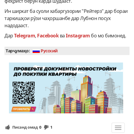
феҳрист берун карда шудааст.
Ин ширкат ба суоли хабаргузории "Рейтерз" дар бораи
таркишҳои рӯзи чаҳоршанбе дар Лубнон посух
надодааст.
Дар
Telegram
,
Facebook
ва
Instagram
бо мо бимонед.
Тарҷумаҳо:
Руcский
Писанд омад
0
1
Toggle