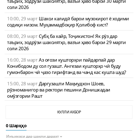
таърих, зодрӯзи шахсиятҳо, вазъи ҳаво барои 30 марти
соли 2026
10:00, 29 март
Шахси калидӣ барои музокирот ё ходими
содиқи низом. Муҳаммадбоқир Қолибоф кист?
08:00, 29 март
Субҳ ба хайр, Тоҷикистон! Як рӯз дар
таърих, зодрӯзи шахсиятҳо, вазъи ҳаво барои 29 марти
соли 2026
16:00, 28 март
Аз оғози кушторҳои пайдарпай дар
Конибодом ду сол гузашт. Ангезаи кушторҳо чӣ буду
гумонбарон чӣ ҷазо гирифтанд ва чанд кас кушта шуд?
15:00, 28 март
Даргузашти Маҳмудхон Шоев,
рӯзноманигор ва ректори пешини Донишкадаи
омӯзгории Рашт
КУЛЛИ АХБОР
0 Шарҳҳо
Инъикоси дар шакли дарахт