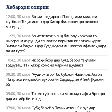
navigat
Хабарҳои охирин
12:00, 30 март
Бозии тақдирсоз. Пагоҳ тими миллии
футболи Тоҷикистон дар Ҳисор Филиппинро пешвоз
мегирад
11:29, 30 март
Аз ифтитоҳи чанд бинову корхона то
нигаронӣ аз рушди саноат ва кори ташкилотҳои қарзӣ.
Эмомалӣ Раҳмон дар Суғд кадом иншоотро ифтитоҳ кард
ва чӣ гуфт?
10:42, 30 март
Як соҳибкор дар Суғд барои таҷлили
зодрӯзаш 117 ҳазор сомонӣ ҷарима шудааст
09:30, 30 март
"Аудиокитоб" бо Субҳон Ҷалилов. Асари
"Таърихи инқилоби Бухоро"-и Садриддин Айнӣ |Қисми
55
09:00, 30 март
Трамп гуфтааст, ки мехоҳад нафти Эронро
дар ихтиёр бигирад
07:00, 30 март
Субҳ ба хайр, Тоҷикистон! Як рӯз дар