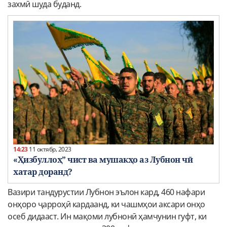
захмӣ шуда буданд.
14:23
11 октябр, 2023
«Ҳизбуллоҳ” чист ва мушакҳо аз Лубнон чӣ
хатар доранд?
Вазири тандурустии Лубнон эълон кард, 460 нафари
онҳоро ҷарроҳӣ кардаанд, ки чашмҳои аксари онҳо
осеб дидааст. Ин мақоми лубнонӣ ҳамчунин гуфт, ки