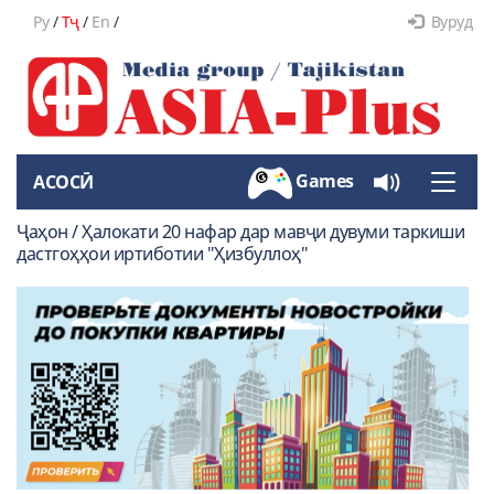
Ру
/
Тҷ
/
En
/
Вуруд
Games
АСОСӢ
Toggle
naviga
Ҷаҳон / Ҳалокати 20 нафар дар мавҷи дувуми таркиши
дастгоҳҳои иртиботии "Ҳизбуллоҳ"