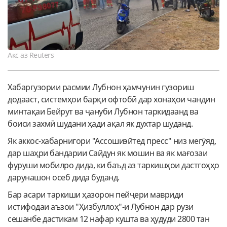
Акс аз Reuters
Хабаргузории расмии Лубнон ҳамчунин гузориш
додааст, системҳои барқи офтобӣ дар хонаҳои чандин
минтақаи Бейрут ва ҷануби Лубнон таркидаанд ва
боиси захмӣ шудани ҳади ақал як духтар шуданд.
Як аккос-хабарнигори "Ассошиэйтед пресс" низ мегӯяд,
дар шаҳри бандарии Сайдун як мошин ва як мағозаи
фуруши мобилро дида, ки баъд аз таркишҳои дастгоҳҳо
дарунашон осеб дида буданд.
Бар асари таркиши ҳазорон пейҷери мавриди
истифодаи аъзои "Ҳизбуллоҳ"-и Лубнон дар рузи
сешанбе дастикам 12 нафар кушта ва ҳудуди 2800 тан