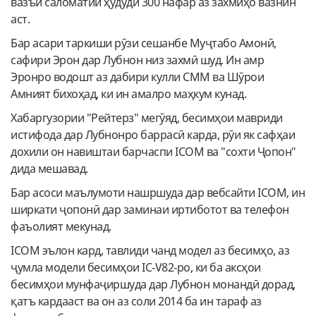
вазъи саломатии ҳудуди 300 нафар аз захмиҳо вазнин
аст.
Бар асари таркиши рӯзи сешанбе Муҷтабо Амонӣ,
сафири Эрон дар Лубнон низ захмӣ шуд. Ин амр
Эронро водошт аз дабири кулли СММ ва Шӯрои
Амният бихоҳад, ки ин амалро маҳкум кунад.
Хабаргузории "Рейтерз" мегӯяд, бесимҳои мавриди
истифода дар Лубнонро баррасӣ карда, рӯи як сафҳаи
дохили он навиштаи барчаспи ICOM ва "сохти Ҷопон"
дида мешавад.
Бар асоси маълумоти нашршуда дар вебсайти ICOM, ин
ширкати ҷопонӣ дар заминаи иртиботот ва телефон
фаъолият мекунад.
ICOM эълон кард, тавлиди чанд модел аз бесимҳо, аз
ҷумла модели бесимҳои IC-V82-ро, ки ба аксҳои
бесимҳои мунфаҷиршуда дар Лубнон монандӣ дорад,
қатъ кардааст ва он аз соли 2014 ба ин тараф аз