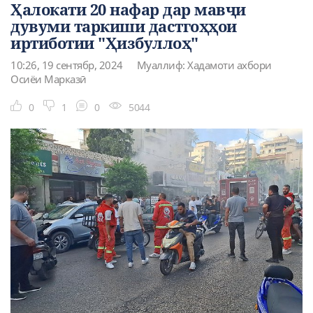
Ҳалокати 20 нафар дар мавҷи
дувуми таркиши дастгоҳҳои
иртиботии "Ҳизбуллоҳ"
10:26, 19 сентябр, 2024
Муаллиф: Хадамоти ахбори
Осиёи Марказӣ
0
1
0
5044