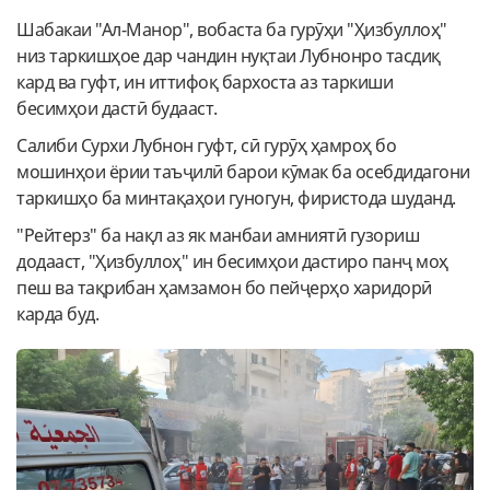
Шабакаи "Ал-Манор", вобаста ба гурӯҳи "Ҳизбуллоҳ"
низ таркишҳое дар чандин нуқтаи Лубнонро тасдиқ
кард ва гуфт, ин иттифоқ бархоста аз таркиши
бесимҳои дастӣ будааст.
Салиби Сурхи Лубнон гуфт, сӣ гурӯҳ ҳамроҳ бо
мошинҳои ёрии таъҷилӣ барои кӯмак ба осебдидагони
таркишҳо ба минтақаҳои гуногун, фиристода шуданд.
"Рейтерз" ба нақл аз як манбаи амниятӣ гузориш
додааст, "Ҳизбуллоҳ" ин бесимҳои дастиро панҷ моҳ
пеш ва тақрибан ҳамзамон бо пейҷерҳо харидорӣ
карда буд.